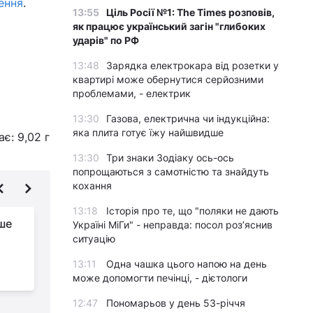
ення
.
13:55
Ціль Росії №1: The Times розповів,
як працює український загін "глибоких
ударів" по РФ
13:48
Зарядка електрокара від розетки у
квартирі може обернутися серйозними
проблемами, - електрик
13:30
Газова, електрична чи індукційна:
яка плита готує їжу найшвидше
є: 9,02 г
13:30
Три знаки Зодіаку ось-ось
попрощаються з самотністю та знайдуть
кохання
13:18
Історія про те, що "поляки не дають
ьше
Що буде, якщо щодня
Україні МіГи" - неправда: посол роз’яснив
ситуацію
їсти ківі, і чи можна
вживати його шкірку:
13:11
Одна чашка цього напою на день
пояснення дієтологині
в
може допомогти печінці, - дієтологи
12:47
Пономарьов у день 53-річчя