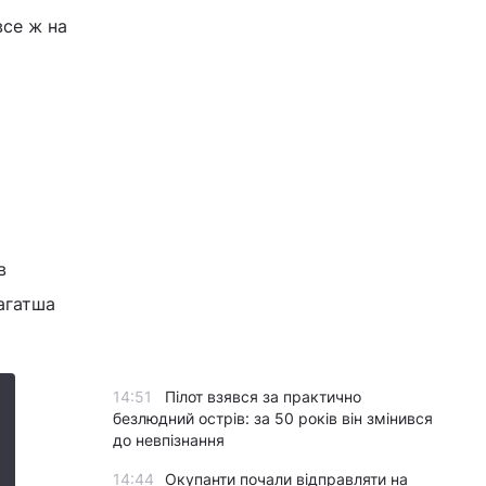
все ж на
в
багатша
14:51
Пілот взявся за практично
безлюдний острів: за 50 років він змінився
до невпізнання
14:44
Окупанти почали відправляти на