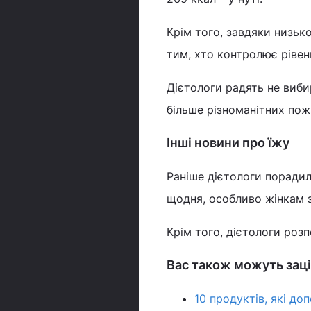
Крім того, завдяки низьк
тим, хто контролює рівень
Дієтологи радять не виби
більше різноманітних пож
Інші новини про їжу
Раніше дієтологи поради
щодня, особливо жінкам за
Крім того, дієтологи розп
Вас також можуть заці
10 продуктів, які д