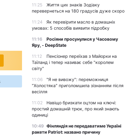
11:25
Життя цих знаків Зодіаку
перевернеться на 180 градусів дуже скоро
11:24
Як перевірити масло в домашніх
умовах: 5 способів виявити підробку
11:16
Росіяни просунулися у Часовому
Яру, - DeepState
11:12
Пенсіонер переїхав з Майорки на
Таїланд і тепер називає себе "королем
світу"
11:06
"Я не вивожу": переможниця
s
"Холостяка" приголомшила зізнанням після
весілля
11:02
Навіщо бризкати оцтом на ключі:
простий домашній трюк, про який знають
одиниці
10:49
Фінляндія не передаватиме Україні
ракети Patriot: названо причину