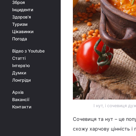
Зброя
Інциденти
Здоров'я
Туризм
Цікавинки
Погода
Відео з Youtube
Статті
Інтерв'ю
Думки
Лонгріди
Архів
Вакансії
І нут, і сочевиця д
Контакти
Сочевиця та нут – це по
схожу харчову цінність і