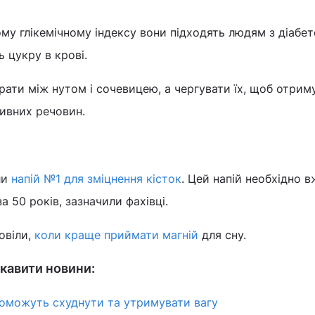
ому глікемічному індексу вони підходять людям з діабе
 цукру в крові.
рати між нутом і сочевицею, а чергувати їх, щоб отрим
ивних речовин.
ли
напій №1 для зміцнення кісток
. Цей напій необхідно 
 50 років, зазначили фахівці.
овіли,
коли краще приймати магній
для сну.
кавити новини:
опоможуть схуднути та утримувати вагу