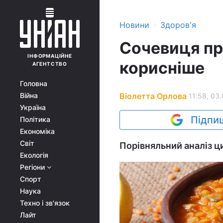
›
Новини
Здоров'я
Сочевиця про
ІНФОРМАЦІЙНЕ
корисніше
АГЕНТСТВО
Головна
Віолетта Орлова
Війна
11:58, 03
Україна
Підпиш
Політика
Економіка
Світ
Порівняльний аналіз ц
Екологія
Регіони
Спорт
Наука
Техно і зв'язок
Лайт