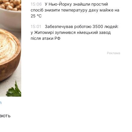
15:06
У Нью-Йорку знайшли простий
спосіб знизити температуру даху майже на
25 °C
15:01
Забезпечував роботою 3500 людей:
у Житомирі зупинився німецький завод
після атаки РФ
Реклама
m
мають