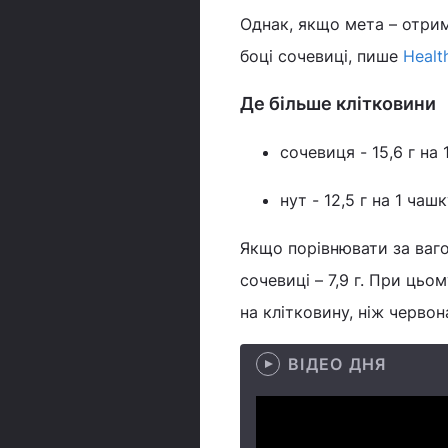
Однак, якщо мета – отрим
боці сочевиці, пише
Healt
Де більше клітковини
сочевиця - 15,6 г на 
нут - 12,5 г на 1 чаш
Якщо порівнювати за вагою,
сочевиці – 7,9 г. При цьо
на клітковину, ніж червон
ВІДЕО ДНЯ