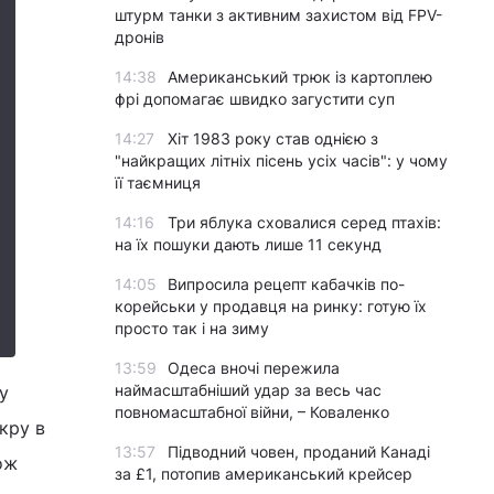
штурм танки з активним захистом від FPV-
дронів
14:38
Американський трюк із картоплею
фрі допомагає швидко загустити суп
14:27
Хіт 1983 року став однією з
"найкращих літніх пісень усіх часів": у чому
її таємниця
14:16
Три яблука сховалися серед птахів:
на їх пошуки дають лише 11 секунд
14:05
Випросила рецепт кабачків по-
корейськи у продавця на ринку: готую їх
просто так і на зиму
13:59
Одеса вночі пережила
наймасштабніший удар за весь час
у
повномасштабної війни, – Коваленко
кру в
13:57
Підводний човен, проданий Канаді
ож
за £1, потопив американський крейсер