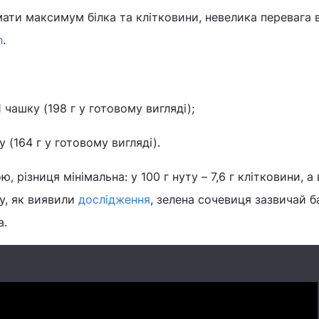
ати максимум білка та клітковини, невелика перевага 
h
.
1 чашку (198 г у готовому вигляді);
ку (164 г у готовому вигляді).
 різниця мінімальна: у 100 г нуту – 7,6 г клітковини, а 
му, як виявили
дослідження
, зелена сочевиця зазвичай 
а.