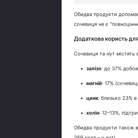
Обидва продукти допомага
сочевиця не є "повноцінн
Додаткова користь для
Сочевиця та нут містять 
залізо
: до 37% добов
магній
: 17% (сочевиця
цинк
: близько 23% в
холін
: 12–13%, підтр
Обидва продукти також ві
269 ккал – у нуті.