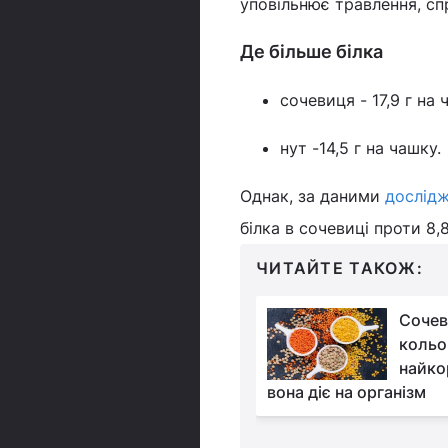
уповільнює травлення, сп
Де більше білка
сочевиця - 17,9 г на 
нут -14,5 г на чашку.
Однак, за даними
дослід
білка в сочевиці проти 8,8
ЧИТАЙТЕ ТАКОЖ:
Що буде, якщо щодня
Сочев
їсти ківі, і чи можна
кольо
вживати його шкірку:
найко
дієтологині
вона діє на організм