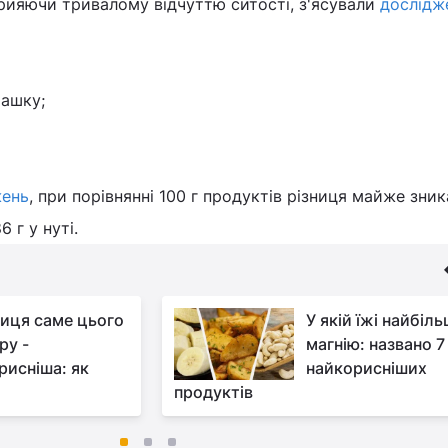
рияючи тривалому відчуттю ситості, з'ясували
дослідж
чашку;
жень
, при порівнянні 100 г продуктів різниця майже зника
6 г у нуті.
иця саме цього
У якій їжі найбіл
ру -
магнію: названо 7
рисніша: як
найкорисніших
продуктів