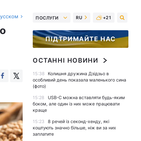
русском
RU
+21
ПОСЛУГИ
що
ПІДТРИМАЙТЕ НАС
ОСТАННІ НОВИНИ
15:38
Колишня дружина Дзідзьо в
особливий день показала маленького сина
(фото)
15:28
USB-C можна вставляти будь-яким
боком, але один із них може працювати
краще
15:23
8 речей із секонд-хенду, які
коштують значно більше, ніж ви за них
заплатите