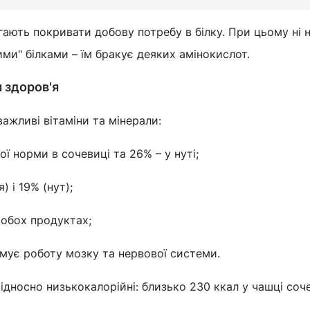
ють покривати добову потребу в білку. При цьому ні ну
ими" білками – їм бракує деяких амінокислот.
 здоров'я
важливі вітаміни та мінерали:
ої норми в сочевиці та 26% – у нуті;
) і 19% (нут);
 обох продуктах;
имує роботу мозку та нервової системи.
дносно низькокалорійні: близько 230 ккал у чашці соче