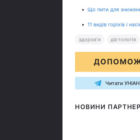
Що пити для зниженн
11 видів горіхів і н
здоров'я
дієтологія
ДОПОМОЖ
Читати УНІАН
НОВИНИ ПАРТНЕР