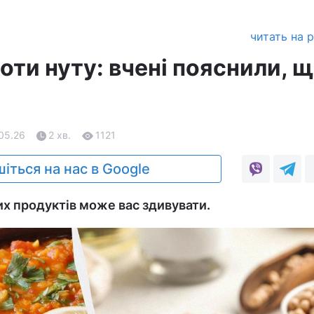
читать на 
ти нуту: вчені пояснили, 
.05.26
2 хв.
1121
іться на нас в Google
их продуктів може вас здивувати.