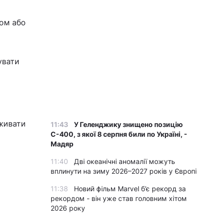
том або
увати
вживати
11:43
У Геленджику знищено позицію
С-400, з якої 8 серпня били по Україні, -
Мадяр
11:40
Дві океанічні аномалії можуть
вплинути на зиму 2026–2027 років у Європі
11:38
Новий фільм Marvel б’є рекорд за
рекордом - він уже став головним хітом
2026 року