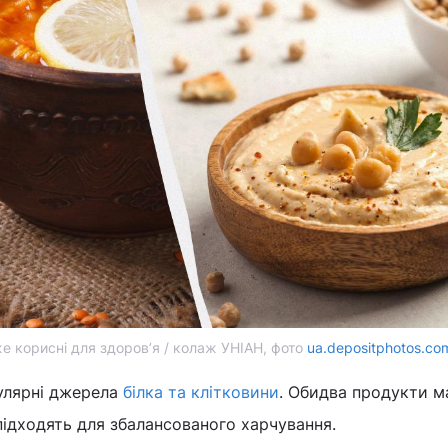
уже корисні для здоров’я / колаж УНІАН, фото
ua.depositphotos.co
пулярні джерела
білка та клітковини
. Обидва продукти 
 підходять для збалансованого харчування.