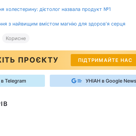
я холестерину: дієтолог назвала продукт №1
асіння з найвищим вмістом магнію для здоров'я серця
Корисне
ІТЬ ПРОЄКТУ
ПІДТРИМАЙТЕ НАС
 в Telegram
УНІАН в Google New
ІВ