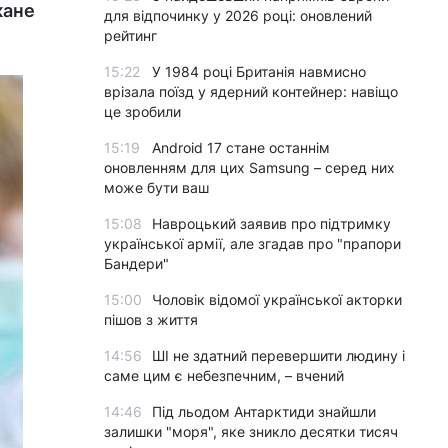
кане
для відпочинку у 2026 році: оновлений
рейтинг
15:22
У 1984 році Британія навмисно
врізала поїзд у ядерний контейнер: навіщо
це зробили
15:19
Android 17 стане останнім
оновленням для цих Samsung – серед них
може бути ваш
15:08
Навроцький заявив про підтримку
української армії, але згадав про "прапори
Бандери"
15:00
Чоловік відомої української акторки
пішов з життя
14:56
ШІ не здатний перевершити людину і
саме цим є небезпечним, – вчений
14:46
Під льодом Антарктиди знайшли
залишки "моря", яке зникло десятки тисяч