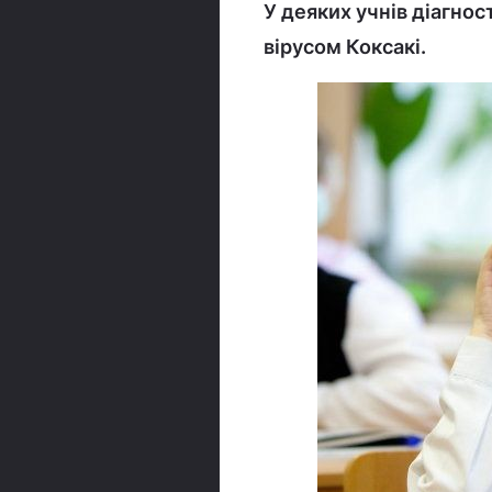
У деяких учнів діагно
вірусом Коксакі.