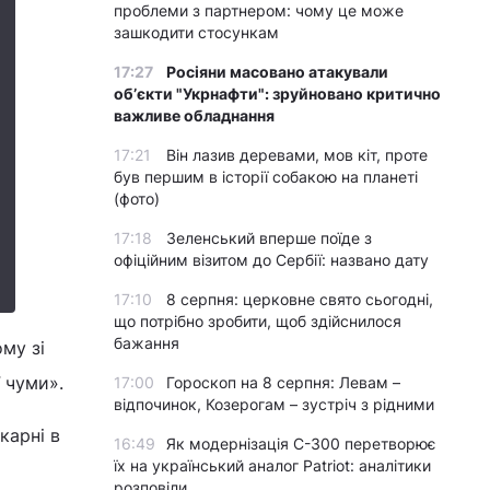
проблеми з партнером: чому це може
зашкодити стосункам
17:27
Росіяни масовано атакували
обʼєкти "Укрнафти": зруйновано критично
важливе обладнання
17:21
Він лазив деревами, мов кіт, проте
був першим в історії собакою на планеті
(фото)
17:18
Зеленський вперше поїде з
офіційним візитом до Сербії: названо дату
17:10
8 серпня: церковне свято сьогодні,
що потрібно зробити, щоб здійснилося
бажання
му зі
 чуми».
17:00
Гороскоп на 8 серпня: Левам –
відпочинок, Козерогам – зустріч з рідними
карні в
16:49
Як модернізація С-300 перетворює
їх на український аналог Patriot: аналітики
розповіли