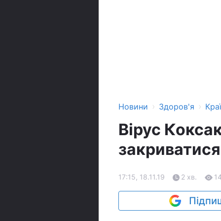
›
›
Новини
Здоров'я
Кра
Вірус Коксак
закриватися
17:15, 18.11.19
2 хв.
1
Підпиш