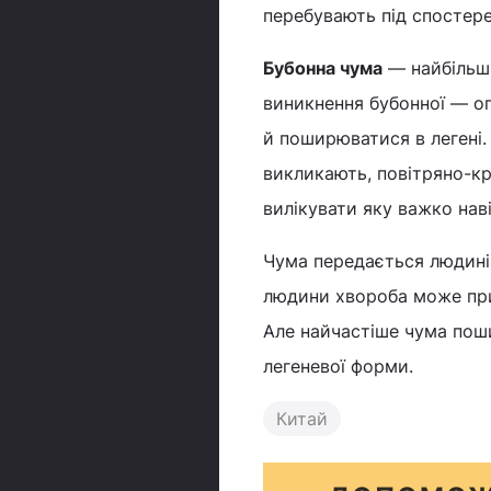
перебувають під спостер
Бубонна чума
— найбільш 
виникнення бубонної — оп
й поширюватися в легені.
викликають, повітряно-к
вилікувати яку важко наві
Чума передається людині 
людини хвороба може при 
Але найчастіше чума пош
легеневої форми.
Китай