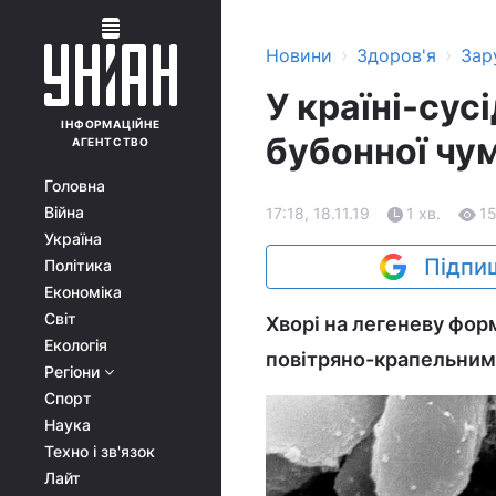
›
›
Новини
Здоров'я
Зар
У країні-сус
ІНФОРМАЦІЙНЕ
бубонної чу
АГЕНТСТВО
Головна
Війна
17:18, 18.11.19
1 хв.
1
Україна
Підпиш
Політика
Економіка
Світ
Хворі на легеневу фор
Екологія
повітряно-крапельним
Регіони
Спорт
Наука
Техно і зв'язок
Лайт