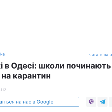
їна
читать на 
і в Одесі: школи починають
 на карантин
4112
іться на нас в Google