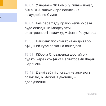
16:04
У червні – 30 бомб, у липні – понад
50: в ОВА заявили про посилення
авіаударів по Сумах
k
16:04
Без перегляду прайс-кепів Україні
буде складніше імпортувати
електроенергію взимку, – Центр Разумкова
15:56
Нацбанк посилив гривню до євро:
офіційний курс валют на понеділок
15:51
Кіборга Оловаренка шостий рік
судять через конфлікт з агітаторами Шарія,
– Аронець
15:49
Деякі забуті спогади не зникають
повністю, їх можна відновити, –
дослідження
Реклама