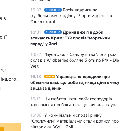
16:37
Росія вдарила по
ОНОВЛЕНО
футбольному стадіону "Чорноморець" в
я з
Одесі (фото)
16:31
Дрони вже пів доби
ОНОВЛЕНО
 її
атакують Крим: ГУР провів "морський
парад" у Ялті
16:22
"Буде хвиля банкрутства": розгром
складів Wildberries боляче бʼють по РФ, - Die
Welt
 до
16:18
Українців попередили про
УНІАН
 іншого.
обман на касі: що робити, якщо ціна в чеку
і
вища за цінник
16:17
Чи люблять коти своїх господарів
так само, як собаки: ось що виявила наука
16:06
У кримінальній справі ринку
"Столичний" матеріалами стали дописи про
підтримку ЗСУ, - ЗМІ