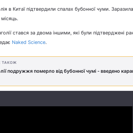
олія в Китаї підтвердили спалах бубонної чуми. Заразил
 місяць.
голії стався за двома іншими, які були підтверджені ра
редає
Naked Science
.
Е ТАКОЖ
лії подружжя померло від бубонної чумі - введено кара