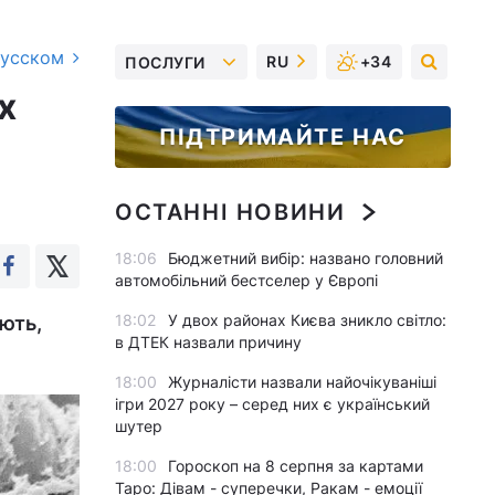
русском
RU
+34
ПОСЛУГИ
х
ПІДТРИМАЙТЕ НАС
ОСТАННІ НОВИНИ
18:06
Бюджетний вибір: названо головний
автомобільний бестселер у Європі
18:02
У двох районах Києва зникло світло:
ють,
в ДТЕК назвали причину
18:00
Журналісти назвали найочікуваніші
ігри 2027 року – серед них є український
шутер
18:00
Гороскоп на 8 серпня за картами
Таро: Дівам - суперечки, Ракам - емоції