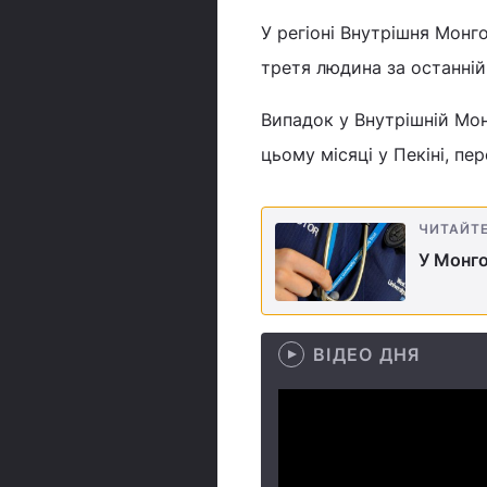
У регіоні Внутрішня Монг
третя людина за останній
Випадок у Внутрішній Мон
цьому місяці у Пекіні, пе
ЧИТАЙТ
У Монго
ВІДЕО ДНЯ