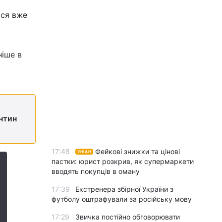
ася вже
ніше в
нтин
17:48
Фейкові знижки та цінові
УНІАН
пастки: юрист розкрив, як супермаркети
вводять покупців в оману
17:39
Екстренера збірної України з
футболу оштрафували за російську мову
17:29
Звичка постійно обговорювати