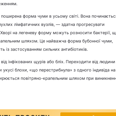
еженням.
поширена форма чуми в усьому світі. Вона починаєтьс
ухлих лімфатичних вузлів, — здатна прогресувати
 Хворі на легеневу форму можуть розносити бактерії, що
рапельним шляхом. Це найважча форма бубонної чуми,
ть із застосуванням сильних антибіотиків.
від інфікованих щурів або бліх. Переходити від людини
укусі блохи, «що перестрибнула» з одного індивіда на
ирюється повітряно-крапельним шляхом при виникненн