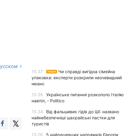
русском
15:37
Чи справді вигідна сімейна
УНІАН
упаковка: експерти розкрили неочевидний
нюанс
15:36
Українське питання розкололо Італію
навпіл, - Politico
15:34
Від фальшивих гідів до ШІ: названо
найнебезпечніші шахрайські пастки для
туристів
15:26
5 найдешевших напрямків Європи