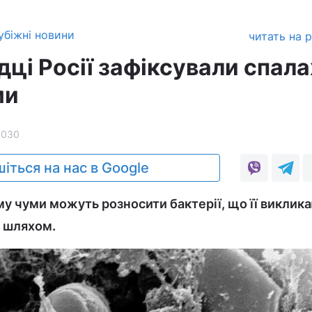
убіжні новини
читать на 
ідці Росії зафіксували спала
ми
5030
іться на нас в Google
му чуми можуть розносити бактерії, що її виклика
 шляхом.