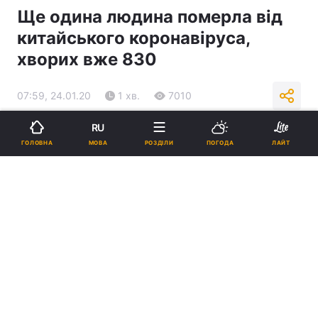
Ще одина людина померла від
китайського коронавіруса,
хворих вже 830
07:59, 24.01.20
1 хв.
7010
RU
Підпишіться на нас в Google
МОВА
ГОЛОВНА
РОЗДІЛИ
ПОГОДА
ЛАЙТ
Ілюстрація REUTERS