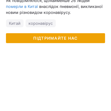
Як повідомлялося, щонайменше 26 людей
померли в Китаї
внаслідок пневмонії, викликаної
Тема оформлення
новим різновидом коронавірусу.
Китай
коронавірус
ПІДТРИМАЙТЕ НАС