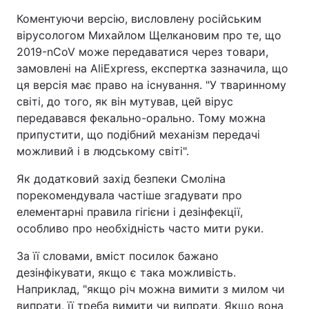
Коментуючи версію, висловлену російським
вірусологом Михайлом Щелкановим про те, що
2019-nCoV може передаватися через товари,
замовлені на AliExpress, експертка зазначила, що
ця версія має право на існування. "У тваринному
світі, до того, як він мутував, цей вірус
передавався фекально-орально. Тому можна
припустити, що подібний механізм передачі
можливий і в людському світі".
Як додатковий захід безпеки Смоліна
порекомендувала частіше згадувати про
елементарні правила гігієни і дезінфекції,
особливо про необхідність часто мити руки.
За її словами, вміст посилок бажано
дезінфікувати, якщо є така можливість.
Наприклад, "якщо річ можна вимити з милом чи
випрати, її треба вимити чи випрати. Якщо вона