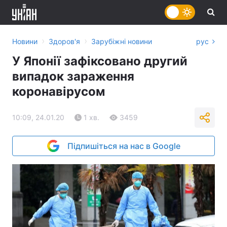
›
›
Новини
Здоров'я
Зарубіжні новини
рус
У Японії зафіксовано другий
випадок зараження
коронавірусом
10:09, 24.01.20
1 хв.
3459
Підпишіться на нас в Google