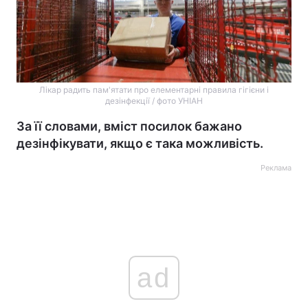
Лікар радить пам'ятати про елементарні правила гігієни і
дезінфекції / фото УНІАН
За її словами, вміст посилок бажано
дезінфікувати, якщо є така можливість.
Реклама
ad