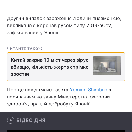
Другий випадок зараження людини пневмонією,
викликаною коронавірусом типу 2019-nCoV,
Головна
Війна
зафіксований у Японії.
Україна
Політика
ЧИТАЙТЕ ТАКОЖ
Економіка
Світ
Китай закрив 10 міст через вірус-
Спорт
Наука
вбивцю, кількість жертв стрімко
зростає
Техно і зв'язок
Лайт
Про це повідомляє газета
Yomiuri Shimbun
з
Зброя
Інциденти
посиланням на заяву Міністерства охорони
Здоров'я
Туризм
здоров'я, праці й добробуту Японії.
Цікавинки
Погода
ВІДЕО ДНЯ
Екологія
Регіони