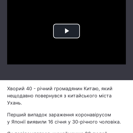
Лонгріди
Відео з Youtube
Статті
Play
Інтерв'ю
Думки
Video
Архів
Вакансії
Контакти
Послуги
Хворий 40 - річний громадянин Китаю, який
нещодавно повернувся з китайського міста
Ухань.
Перший випадок зараження коронавірусом
у Японії виявили 16 січня у 30-річного чоловіка.