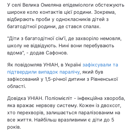
У селі Велика Омеляна епідеміологи обстежують
широке коло контактів цієї родини. Зокрема,
відбирають проби у однокласників дітей з
багатодітної родини, де стався спалах.
"Діти з багатодітної сім'ї, де захворіло немовля,
школу не відвідують. Нині вони перебувають
вдома", - додав Сафонов.
Як повідомляв УНІАН, в Україні
зафіксували та
підтвердили випадок паралічу
, який був
зафіксований у 1,5-річної дитини з Рівненської
області.
Довідка УНІАН. Поліомієліт - інфекційна хвороба,
яка вражає нервову систему. Кожен із двохсот,
хто перехворів, залишається паралізованим на
все життя. Найбільш вразливими є діти до 5
років.