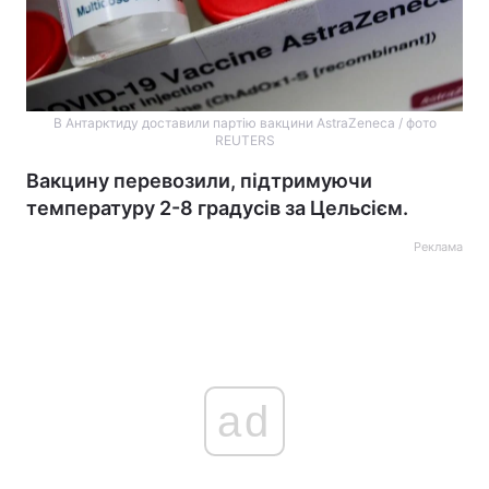
В Антарктиду доставили партію вакцини AstraZeneca / фото
REUTERS
Вакцину перевозили, підтримуючи
температуру 2-8 градусів за Цельсієм.
Реклама
ad