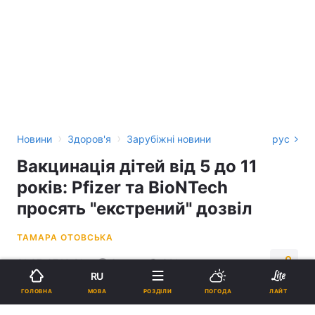
›
›
Новини
Здоров'я
Зарубіжні новини
рус
Вакцинація дітей від 5 до 11
років: Pfizer та BioNTech
просять "екстрений" дозвіл
ТАМАРА ОТОВСЬКА
21:37, 07.10.21
3 хв.
921
RU
МОВА
ГОЛОВНА
РОЗДІЛИ
ПОГОДА
ЛАЙТ
Підпишіться на нас в Google