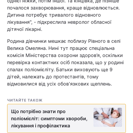
однієї ніжки, потім іншої. Та кінцівка, де пізніше
почалося захворювання, краще відновлюється.
Дитина потребує тривалого відновного
лікування", - підкреслила невролог обласної
дітячої лікарні.
Родина дівчинки мешкає поблизу Рівного в селі
Велика Омеляна. Нині тут працює спеціальна
комісія Міністерства охорони здоров’я, оскільки
перевірка контактних осіб показала, що у родині
спалах поліомієліту. Батьки виховують ще 9
дітей, належать до протестантів, тому
відмовилися від усіх обов'язкових щеплень.
ЧИТАЙТЕ ТАКОЖ
Що потрібно знати про
поліомієліт: симптоми хвороби,
лікування і профілактика