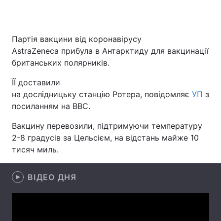
Партія вакцини від коронавірусу
Головна
Війна
AstraZeneca прибула в Антарктиду для вакцинації
британських полярників.
Україна
Політика
ЇЇ доставили
Економіка
Світ
на дослідницьку станцію Ротера, повідомляє
УП
з
посиланням на ВВС.
Спорт
Наука
Вакцину перевозили, підтримуючи температуру
Техно і зв'язок
Лайт
2-8 градусів за Цельсієм, на відстань майже 10
тисяч миль.
Зброя
Інциденти
Здоров'я
Туризм
ВІДЕО ДНЯ
Цікавинки
Погода
Екологія
Регіони