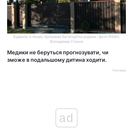
Будинок, в якому проживає багатодітна родина / фото УНІАН,
Володимир Стахно
Медики не беруться прогнозувати, чи
зможе в подальшому дитина ходити.
Реклама
ad