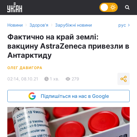
›
›
Новини
Здоров'я
Зарубіжні новини
рус
Фактично на край землі:
вакцину AstraZeneca привезли в
Антарктиду
ОЛЕГ ДАВИГОРА
02:14, 08.10.21
1 хв.
279
Підпишіться на нас в Google