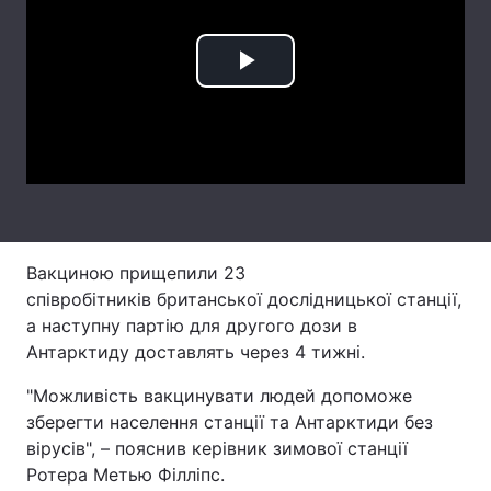
Лонгріди
Play
Відео з Youtube
Статті
Video
Інтерв'ю
Думки
Архів
Вакансії
Контакти
Вакциною прищепили 23
Послуги
співробітників британської дослідницької станції,
а наступну партію для другого дози в
Антарктиду доставлять через 4 тижні.
"Можливість вакцинувати людей допоможе
зберегти населення станції та Антарктиди без
вірусів", – пояснив керівник зимової станції
Ротера Метью Філліпс.