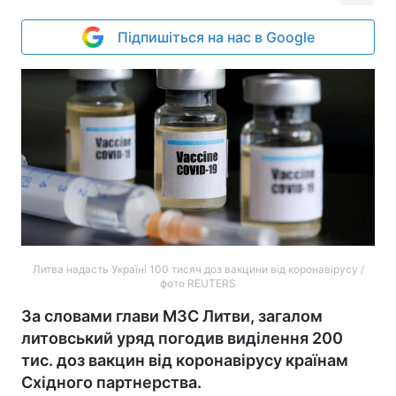
Підпишіться на нас в Google
Литва надасть Україні 100 тисяч доз вакцини від коронавірусу /
фото REUTERS
За словами глави МЗС Литви, загалом
литовський уряд погодив виділення 200
тис. доз вакцин від коронавірусу країнам
Східного партнерства.