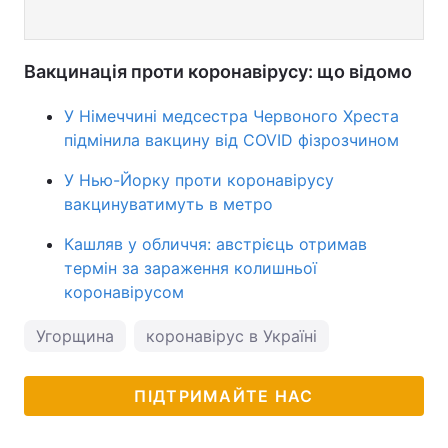
Вакцинація проти коронавірусу: що відомо
У Німеччині медсестра Червоного Хреста
підмінила вакцину від COVID фізрозчином
У Нью-Йорку проти коронавірусу
вакцинуватимуть в метро
Кашляв у обличчя: австрієць отримав
термін за зараження колишньої
коронавірусом
Угорщина
коронавірус в Україні
ПІДТРИМАЙТЕ НАС