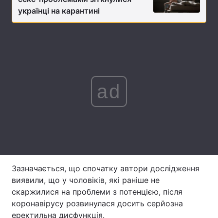
українці на карантині
Лонгріди
Відео з Youtube
Статті
Інтерв'ю
Думки
ad
Архів
Вакансії
Контакти
Послуги
Зазначається, що спочатку автори дослідження
виявили, що у чоловіків, які раніше не
скаржилися на проблеми з потенцією, після
коронавірусу розвинулася досить серйозна
еректильна дисфункція.