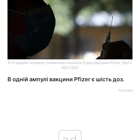
В Угорщині чоловіку помилково вкололи 6 доз вакцини Pfizer / фото
REUTERS
В одній ампулі вакцини Pfizer є шість доз.
Реклама