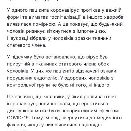
У одного пацієнта коронавірус протікав у важкій
Тема оформлення
формі та вимагав госпіталізації, в іншого хвороба
виявилася помірною. А це показує, що будь-який
чоловік ризикує зіткнутися з імпотенцією.
Науковці зібрали у чоловіків зразки тканини
статевого члена.
У підсумку було встановлено, що вірус був
присутній в тканинах статевого члена обох
чоловіків. У цих же пацієнтів відзначені ознаки
порушення ендотелію. У здорових чоловіків з
контрольної групи не було ні того, ні іншого.
Це означає, що чоловіки, у яких розвивається
коронавірус, повинні знати, що еректильна
дисфункція може бути несприятливим ефектом
COVID-19. Тому їм слід звернутися до медичного
фахівця, якщо у них з'явилися відповідні