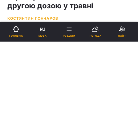
другою дозою у травні
КОСТЯНТИН ГОНЧАРОВ
RU
13:50, 14.05.21
2 хв.
399
МОВА
ГОЛОВНА
РОЗДІЛИ
ПОГОДА
ЛАЙТ
Підпишіться на нас в Google
На травень зарезервовано 26 тисяч доз вакцини AstraZeneca-
SKBio / фото REUTERS