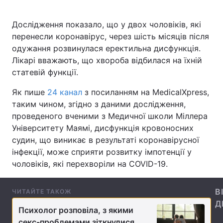
Дослідження показало, що у двох чоловіків, які
перенесли коронавірус, через шість місяців після
Головна
Війна
одужання розвинулася еректильна дисфункція.
Лікарі вважають, що хвороба відбилася на їхній
Україна
Політика
статевій функції.
Економіка
Світ
Як пише
24 канал
з посиланням на MedicalXpress,
таким чином, згідно з даними дослідження,
Спорт
Наука
проведеного вченими з Медичної школи Міллера
Університету Маямі, дисфункція кровоносних
Техно і зв'язок
Лайт
судин, що виникає в результаті коронавірусної
інфекції, може сприяти розвитку імпотенції у
Зброя
Інциденти
чоловіків, які перехворіли на COVID-19.
Здоров'я
Туризм
В
ЧИТАЙТЕ ТАКОЖ
Цікавинки
Погода
Д
Психолог розповіла, з якими
Екологія
Регіони
секс-проблемами зіткнулися