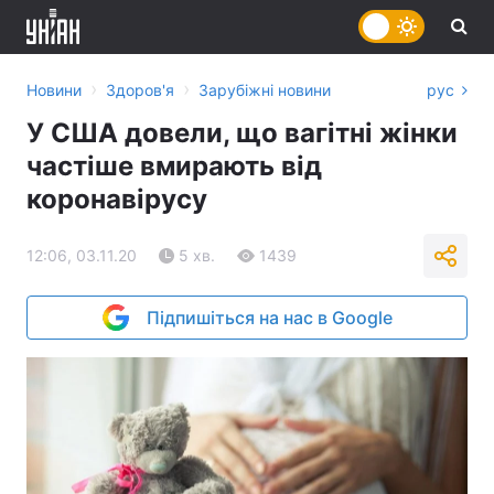
›
›
Новини
Здоров'я
Зарубіжні новини
рус
У США довели, що вагітні жінки
частіше вмирають від
коронавірусу
12:06, 03.11.20
5 хв.
1439
Підпишіться на нас в Google