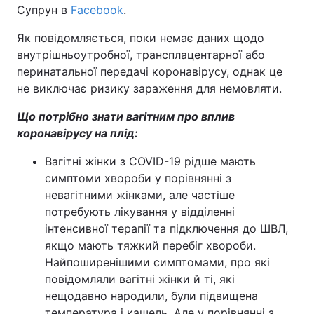
Супрун в
Facebook
.
Як повідомляється, поки немає даних щодо
внутрішньоутробної, трансплацентарної або
перинатальної передачі коронавірусу, однак це
не виключає ризику зараження для немовляти.
Що потрібно знати вагітним про вплив
коронавірусу на плід:
Вагітні жінки з COVID-19 рідше мають
симптоми хвороби у порівнянні з
невагітними жінками, але частіше
потребують лікування у відділенні
інтенсивної терапії та підключення до ШВЛ,
якщо мають тяжкий перебіг хвороби.
Найпоширенішими симптомами, про які
повідомляли вагітні жінки й ті, які
нещодавно народили, були підвищена
температура і кашель. Але у порівнянні з