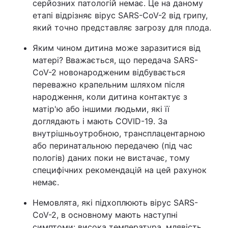
серйозних патологій немає. Це на даному
етапі відрізняє вірус SARS-CoV-2 від грипу,
який точно представляє загрозу для плода.
Яким чином дитина може заразитися від
матері? Вважається, що передача SARS-
CoV-2 новонародженим відбувається
переважно крапельним шляхом після
народження, коли дитина контактує з
матір'ю або іншими людьми, які її
доглядають і мають COVID-19. За
внутрішньоутробною, трансплацентарною
або перинатальною передачею (під час
пологів) даних поки не вистачає, тому
специфічних рекомендацій на цей рахунок
немає.
Немовлята, які підхоплюють вірус SARS-
CoV-2, в основному мають наступні
симптоми: висока температура, млявість,