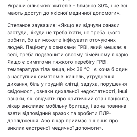
України сільських жителів – близько 30%, і не всі
мають доступ до якісної медичної допомоги».
Степанов зауважив: «Якщо ви відчули ознаки
застуди, нікуди не треба їхати, не треба цього
робити, бо ви можете інфікувати оточуючих
людей. Пацієнту з ознаками ГРВІ, який мешкає в
селі, треба подзвонити своєму сімейному лікарю.
Якщо є симптоми тяжкого перебігу ГРВІ,
температура тіла вища, ніж 38 °C і є хоча б один
з наступних симптомів: кашель, утруднення
дихання, біль у грудній клітці, задуха, порушення
свідомості, ознаки дихальної недостатності, інші
ознаки, які свідчать про критичний стан пацієнта,
лікар викликає мобільну бригаду, і вона повинна
взяти відповідний зразок та зробити ПЛР-
дослідження. Або лікар приймає рішення про
виклик екстреної медичної допомоги».