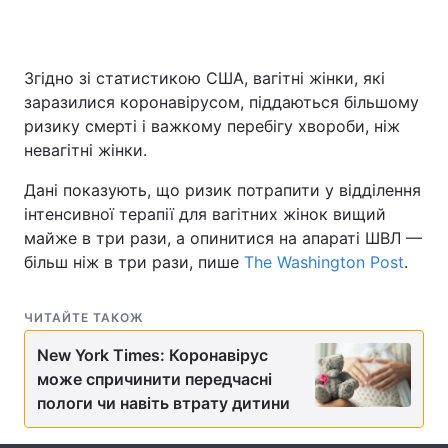
Згідно зі статистикою США, вагітні жінки, які
Головна
Війна
заразилися коронавірусом, піддаються більшому
ризику смерті і важкому перебігу хвороби, ніж
Україна
Політика
невагітні жінки.
Економіка
Світ
Дані показують, що ризик потрапити у відділення
інтенсивної терапії для вагітних жінок вищий
Спорт
Наука
майже в три рази, а опинитися на апараті ШВЛ —
більш ніж в три рази, пише
The Washington Post
.
Техно і зв'язок
Лайт
Зброя
Інциденти
ЧИТАЙТЕ ТАКОЖ
Здоров'я
Туризм
New York Times: Коронавірус
може спричинити передчасні
Цікавинки
Погода
пологи чи навіть втрату дитини
Екологія
Регіони