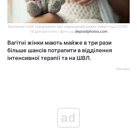
Експерти США повідомили про підвищений ризик смерті від COVID-
19 для вагітних / фото ua.
depositphotos.com
Вагітні жінки мають майже в три рази
більше шансів потрапити в відділення
інтенсивної терапії та на ШВЛ.
Реклама
ad