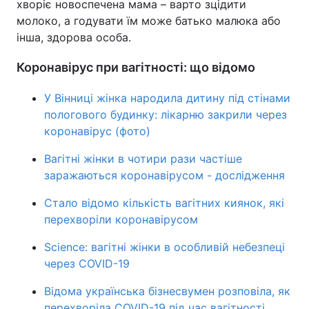
хворіє новоспечена мама – варто зцідити
молоко, а годувати їм може батько малюка або
інша, здорова особа.
Коронавірус при вагітності: що відомо
У Вінниці жінка народила дитину під стінами
пологового будинку: лікарню закрили через
коронавірус (фото)
Вагітні жінки в чотири рази частіше
заражаються коронавірусом - дослідження
Стало відомо кількість вагітних киянок, які
перехворіли коронавірусом
Science: вагітні жінки в особливій небезпеці
через COVID-19
Відома українська бізнесвумен розповіла, як
перехворіла COVID-19 під час вагітності