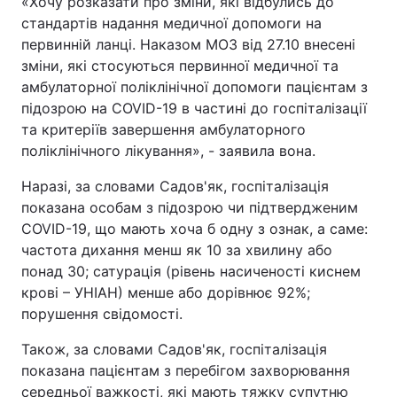
«Хочу розказати про зміни, які відбулись до
стандартів надання медичної допомоги на
первинній ланці. Наказом МОЗ від 27.10 внесені
зміни, які стосуються первинної медичної та
амбулаторної поліклінічної допомоги пацієнтам з
підозрою на COVID-19 в частині до госпіталізації
та критеріїв завершення амбулаторного
поліклінічного лікування», - заявила вона.
Наразі, за словами Садов'як, госпіталізація
показана особам з підозрою чи підтвердженим
COVID-19, що мають хоча б одну з ознак, а саме:
частота дихання менш як 10 за хвилину або
понад 30; сатурація (рівень насиченості киснем
крові – УНІАН) менше або дорівнює 92%;
порушення свідомості.
Також, за словами Садов'як, госпіталізація
показана пацієнтам з перебігом захворювання
середньої важкості, які мають тяжку супутню