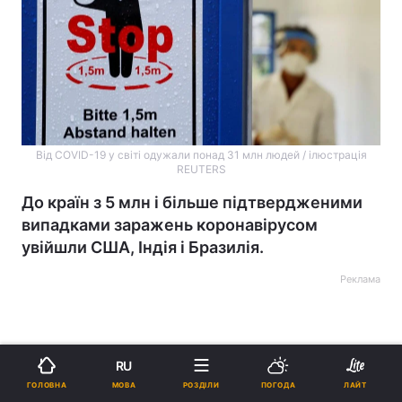
Від COVID-19 у світі одужали понад 31 млн людей / ілюстрація
REUTERS
До країн з 5 млн і більше підтвердженими
випадками заражень коронавірусом
увійшли США, Індія і Бразилія.
Реклама
RU
МОВА
ГОЛОВНА
РОЗДІЛИ
ПОГОДА
ЛАЙТ