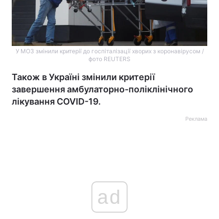
У МОЗ змінили критерії до госпіталізації хворих з коронавірусом /
фото REUTERS
Також в Україні змінили критерії
завершення амбулаторно-поліклінічного
лікування COVID-19.
Реклама
ad