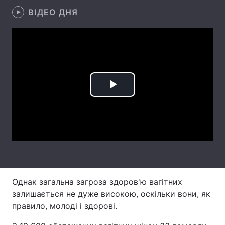
ВІДЕО ДНЯ
Лонгріди
Відео з Youtube
Статті
Інтерв'ю
Думки
Архів
Вакансії
Play
Контакти
Video
Послуги
Однак загальна загроза здоров'ю вагітних
залишається не дуже високою, оскільки вони, як
правило, молоді і здорові.