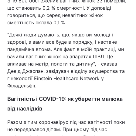
З 19 600 обстежених вагітних жінок 33 померли,
що становить 0,2 % смертності. У доповіді
Тема оформлення
говориться, що серед невагітних жінок
смертність склала 0,1 %.
"Деякі люди думають, що, якщо ви молоді і
здорові, з вами все буде в порядку, і настане
пандемічна втома. Але факт в моїй практиці, ми
бачили вагітних жінок на апаратах ШВЛ. Це
впливає на матір, пологи та дитину", - сказав
Девід Джаспан, завідувач відділу акушерства та
гінекології Einstein Healthcare Network у
Філадельфії.
Вагітність і COVID-19: як уберегти малюка
від наслідків
Разом з тим коронавірус під час вагітності поки
не передавався дітям. При цьому під час