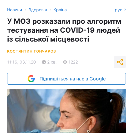
›
›
Новини
Здоров'я
Країна
рус
У МОЗ розказали про алгоритм
тестування на COVID-19 людей
із сільської місцевості
КОСТЯНТИН ГОНЧАРОВ
11:16, 03.11.20
2 хв.
1222
Підпишіться на нас в Google