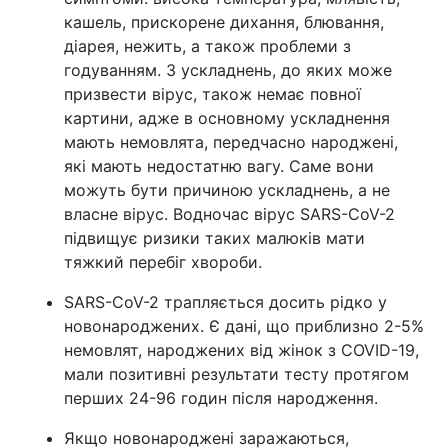
кашель, прискорене дихання, блювання,
діарея, нежить, а також проблеми з
годуванням. З ускладнень, до яких може
призвести вірус, також немає повної
картини, адже в основному ускладнення
мають немовлята, передчасно народжені,
які мають недостатню вагу. Саме вони
можуть бути причиною ускладнень, а не
власне вірус. Водночас вірус SARS-CoV-2
підвищує ризики таких малюків мати
тяжкий перебіг хвороби.
SARS-CoV-2 трапляється досить рідко у
новонароджених. Є дані, що приблизно 2-5%
немовлят, народжених від жінок з COVID-19,
мали позитивні результати тесту протягом
перших 24-96 годин після народження.
Якщо новонароджені заражаються,