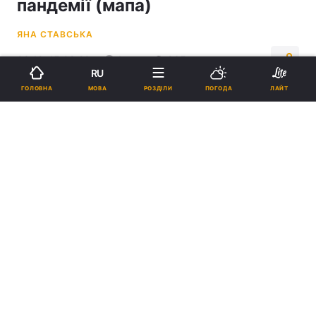
пандемії (мапа)
ЯНА СТАВСЬКА
09:12, 15.08.20
1 хв.
965
RU
МОВА
ГОЛОВНА
РОЗДІЛИ
ПОГОДА
ЛАЙТ
Підпишіться на нас в Google
Коронавірус новини 15 серпня - скільки хворих у світі, дані по
країнах / REUTERS
На жаль, 764 697 інфікованих померли.