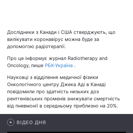
Головна
Війна
Дослідники з Канади і США стверджують, що
Україна
Політика
вилікувати коронавірус можна буде за
допомогою радіотерапії.
Економіка
Світ
Про це інформує журнал Radiotherapy and
Спорт
Наука
Oncology, пише
РБК-Україна
.
Науковці з відділення медичної фізики
Техно і зв'язок
Лайт
Онкологічного центру Джека Аді в Канаді
Зброя
Інциденти
повідомили про здатність низьких доз
рентгенівських променів знижувати смертність
Здоров'я
Туризм
від пневмонії в середньому приблизно на 20%.
Цікавинки
Погода
ВІДЕО ДНЯ
Екологія
Регіони