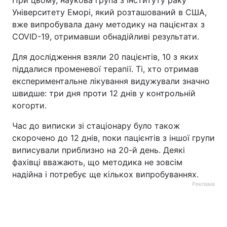
При цьому, наукова група з Інституту раку
Університету Еморі, який розташований в США,
Тема оформлення
вже випробувала дану методику на пацієнтах з
СOVID-19, отримавши обнадійливі результати.
Для дослідження взяли 20 пацієнтів, 10 з яких
піддалися променевої терапії. Ті, хто отримав
експериментальне лікування видужували значно
швидше: три дня проти 12 днів у контрольній
когорти.
Час до виписки зі стаціонару було також
скорочено до 12 днів, поки пацієнтів з іншої групи
виписували приблизно на 20-й день. Деякі
фахівці вважають, що методика не зовсім
надійна і потребує ще кількох випробуваннях.
Реклама