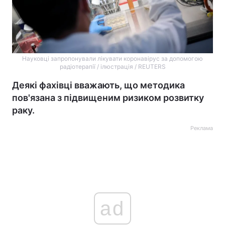
Науковці запропонували лікувати коронавірус за допомогою
радіотерапії / ілюстрація / REUTERS
Деякі фахівці вважають, що методика
пов'язана з підвищеним ризиком розвитку
раку.
Реклама
ad