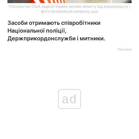
Посольство США надало Україні засоби захисту від коронавірусу \
фото facebook/ukr.embassy.usa/
Засоби отримають співробітники
Національної поліції,
Держприкордонслужби і митники.
Реклама
ad