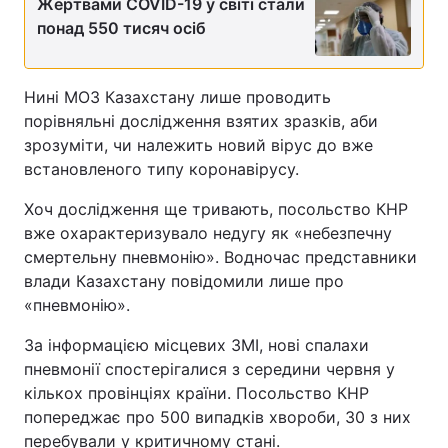
Жертвами COVID-19 у світі стали
понад 550 тисяч осіб
Нині МОЗ Казахстану лише проводить
порівняльні дослідження взятих зразків, аби
зрозуміти, чи належить новий вірус до вже
встановленого типу коронавірусу.
Хоч дослідження ще тривають, посольство КНР
вже охарактеризувало недугу як «небезпечну
смертельну пневмонію». Водночас представники
влади Казахстану повідомили лише про
«пневмонію».
За інформацією місцевих ЗМІ, нові спалахи
пневмонії спостерігалися з середини червня у
кількох провінціях країни. Посольство КНР
попереджає про 500 випадків хвороби, 30 з них
перебували у критичному стані.