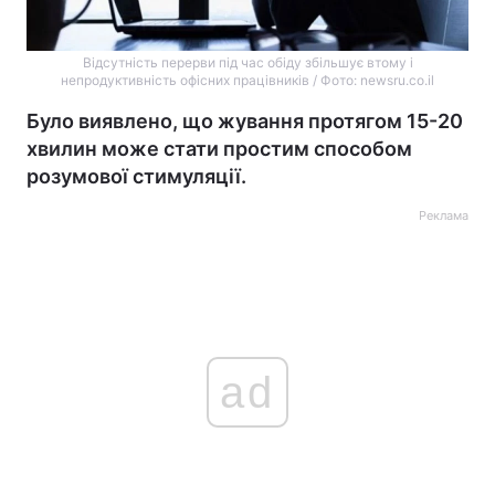
Відсутність перерви під час обіду збільшує втому і
непродуктивність офісних працівників / Фото: newsru.co.il
Було виявлено, що жування протягом 15-20
хвилин може стати простим способом
розумової стимуляції.
Реклама
ad