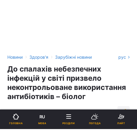
›
›
Новини
Здоров'я
Зарубіжні новини
рус
До спалахів небезпечних
інфекцій у світі призвело
неконтрольоване використання
антибіотиків – біолог
09:51, 10.07.20
2 хв.
1705
RU
МОВА
ГОЛОВНА
РОЗДІЛИ
ПОГОДА
ЛАЙТ
Підпишіться на нас в Google