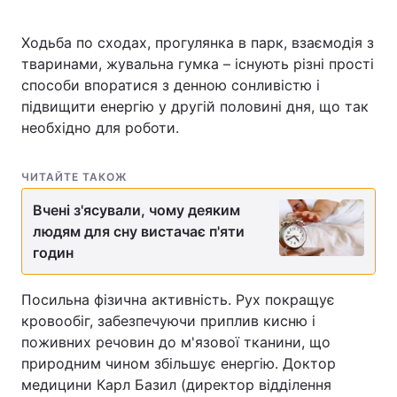
Ходьба по сходах, прогулянка в парк, взаємодія з
тваринами, жувальна гумка – існують різні прості
Головна
Війна
способи впоратися з денною сонливістю і
підвищити енергію у другій половині дня, що так
Україна
Політика
необхідно для роботи.
Економіка
Світ
ЧИТАЙТЕ ТАКОЖ
Спорт
Наука
Вчені з'ясували, чому деяким
людям для сну вистачає п'яти
Техно і зв'язок
Лайт
годин
Зброя
Інциденти
Посильна фізична активність. Рух покращує
Здоров'я
Туризм
кровообіг, забезпечуючи приплив кисню і
поживних речовин до м'язової тканини, що
Цікавинки
Погода
природним чином збільшує енергію. Доктор
медицини Карл Базил (директор відділення
Екологія
Регіони