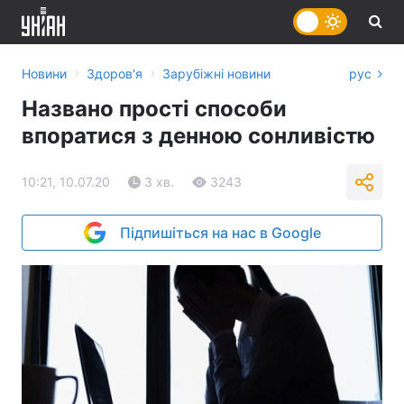
›
›
Новини
Здоров'я
Зарубіжні новини
рус
Названо прості способи
впоратися з денною сонливістю
10:21, 10.07.20
3 хв.
3243
Підпишіться на нас в Google