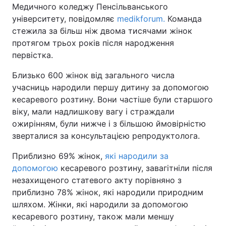
Медичного коледжу Пенсільванського
університету, повідомляє
medikforum.
Команда
стежила за більш ніж двома тисячами жінок
протягом трьох років після народження
первістка.
Близько 600 жінок від загального числа
учасниць народили першу дитину за допомогою
кесаревого розтину. Вони частіше були старшого
віку, мали надлишкову вагу і страждали
ожирінням, були нижче і з більшою ймовірністю
зверталися за консультацією репродуктолога.
Приблизно 69% жінок,
які народили за
допомогою
кесаревого розтину, завагітніли після
незахищеного статевого акту порівняно з
приблизно 78% жінок, які народили природним
шляхом. Жінки, які народили за допомогою
кесаревого розтину, також мали меншу