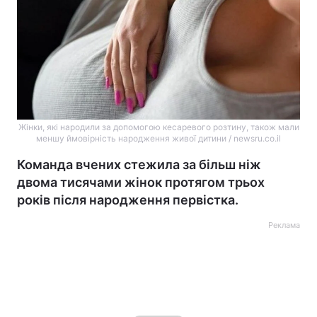
Жінки, які народили за допомогою кесаревого розтину, також мали
меншу ймовірність народження живої дитини / newsru.co.il
Команда вчених стежила за більш ніж
двома тисячами жінок протягом трьох
років після народження первістка.
Реклама