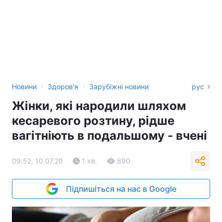
›
›
Новини
Здоров'я
Зарубіжні новини
рус
Жінки, які народили шляхом
кесаревого розтину, рідше
вагітніють в подальшому - вчені
09:52, 10.07.20
1 хв.
890
Підпишіться на нас в Google