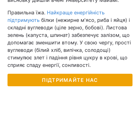
висновку дійшли вчені Університету Майамі.
Правильна їжа.
Найкраще енергійність
підтримують
білки (нежирне м'ясо, риба і яйця) і
складні вуглеводи (ціле зерно, бобові). Листова
зелень (капуста, шпинат) забезпечує залізом, що
допомагає зменшити втому. У свою чергу, прості
вуглеводи (білий хліб, випічка, солодощі)
стимулює злет і падіння рівня цукру в крові, що
сприяє спаду енергії, сонливості.
ПІДТРИМАЙТЕ НАС