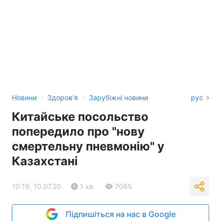
›
›
Новини
Здоров'я
Зарубіжні новини
рус
Китайське посольство
попередило про "нову
смертельну пневмонію" у
Казахстані
10:19, 10.07.20
1 хв.
7065
Підпишіться на нас в Google