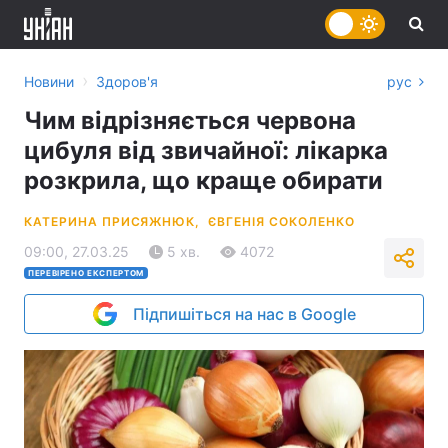
›
Новини
Здоров'я
рус
Чим відрізняється червона
цибуля від звичайної: лікарка
розкрила, що краще обирати
КАТЕРИНА ПРИСЯЖНЮК,
ЄВГЕНІЯ СОКОЛЕНКО
09:00, 27.03.25
5 хв.
4072
ПЕРЕВІРЕНО ЕКСПЕРТОМ
Підпишіться на нас в Google