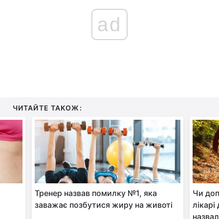
ad
ЧИТАЙТЕ ТАКОЖ:
Тренер назвав помилку №1, яка
Чи до
заважає позбутися жиру на животі
лікарі
назва