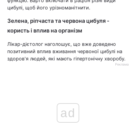
функцію. Варто включати в раціон різні види
цибулі, щоб його урізноманітнити.
Зелена, ріпчаста та червона цибуля -
користь і вплив на організм
Лікар-дієтолог наголошує, що вже доведено
позитивний вплив вживання червоної цибулі на
здоров'я людей, які мають гіпертонічну хворобу.
Реклама
ad