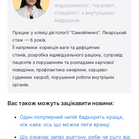
ендокринолог, терапевт,
спеціаліст з внутрішньої
медицини
Працює у клініці дієтології "Самойленко". Лікарський
стаж — 6 років.
Її напрямки: корекція ваги та дефіцитних
станів, розробка індивідуального раціону, супровід
пацієнтів з порушенням та розладами харчової
поведінки, профілактика ожиріння, серцево-
судинних хвороб, порушення роботи внутрішніх
органів.
Вас також можуть зацікавити новини:
Один популярний напій бадьорить краще,
ніж кава: ось що можна пити вранці
Що означає запах ацетону, риби чи оцту від