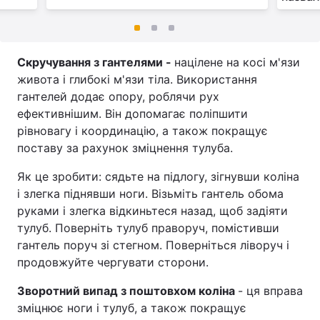
Скручування з гантелями -
націлене на косі м'язи
живота і глибокі м'язи тіла. Використання
гантелей додає опору, роблячи рух
ефективнішим. Він допомагає поліпшити
рівновагу і координацію, а також покращує
поставу за рахунок зміцнення тулуба.
Як це зробити: сядьте на підлогу, зігнувши коліна
і злегка піднявши ноги. Візьміть гантель обома
руками і злегка відкиньтеся назад, щоб задіяти
тулуб. Поверніть тулуб праворуч, помістивши
гантель поруч зі стегном. Поверніться ліворуч і
продовжуйте чергувати сторони.
Зворотний випад з поштовхом коліна
- ця вправа
зміцнює ноги і тулуб, а також покращує