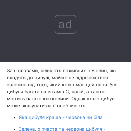
Лонгріди
ad
Відео з Youtube
Статті
Інтерв'ю
Думки
Архів
Вакансії
Контакти
За її словами, кількість поживних речовин, які
входять до цибулі, майже не відрізняються
Послуги
залежно від того, який колір має цей овоч. Уся
цибуля багата на вітамін С, калій, а також
містить багато клітковини. Однак колір цибулі
може вказувати на її особливість.
Яка цибуля краща - червона чи біла
Зелена, ріпчаста та червона цибуля -