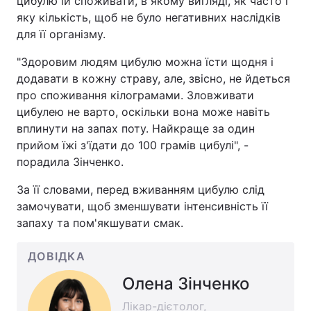
цибулю їй споживати, в якому вигляді, як часто і
яку кількість, щоб не було негативних наслідків
для її організму.
"Здоровим людям цибулю можна їсти щодня і
додавати в кожну страву, але, звісно, не йдеться
про споживання кілограмами. Зловживати
цибулею не варто, оскільки вона може навіть
вплинути на запах поту. Найкраще за один
прийом їжі з'їдати до 100 грамів цибулі", -
порадила Зінченко.
За її словами, перед вживанням цибулю слід
замочувати, щоб зменшувати інтенсивність її
запаху та пом'якшувати смак.
ДОВІДКА
Олена Зінченко
Лікар-дієтолог,