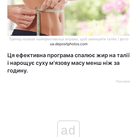
Тренер назвав найефективніші вправи, щоб зменшити талію / фото
ua.depositphotos.com
Ця ефективна програма спалює жир на талії
і нарощує суху м'язову масу менш ніж за
годину.
Реклама
ad