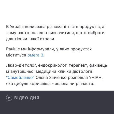
Головна
Війна
В Україні величезна різноманітність продуктів, а
тому часто складно визначитися, що ж вибрати
Україна
Політика
для тієї чи іншої страви.
Економіка
Світ
Раніше ми інформували, у яких продуктах
міститься
омега 3
.
Спорт
Наука
Лікар-дієтолог, ендокринолог, терапевт, фахівець
Техно і зв'язок
Лайт
із внутрішньої медицини клініки дієтології
"Самойленко"
Олена Зінченко розповіла УНІАН,
Зброя
Інциденти
яка цибуля корисніша - зелена чи ріпчаста.
Здоров'я
Туризм
ВІДЕО ДНЯ
Цікавинки
Погода
Екологія
Регіони