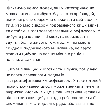
"Фактично немає людей, яким категорично не
можна вживати цибулю. Є дві категорії людей,
яким потрібно обережно споживати цей овоч, -
тим, хто має синдром подразненого кишківника,
та особам із гастроезофагеальним рефлюксом. У
цибулі є речовини, які можуть посилювати
здуття, болі в животі, тож людям, які мають
синдром подразненого кишківника, не варто
ставити цибулю на перше місце в раціоні", -
пояснила фахівчиня.
Цибуля підвищує кислотність шлунка, тому нею
не варто зловживати людям із
гастроезофагеальним рефлюксом. У таких людей
після споживання цибулі може виникати печія та
відрижка кислим. Якщо є такі негативні наслідки
від споживання цибулі, тоді треба скоротити її
споживання - їсти досить рідко або взагалі не