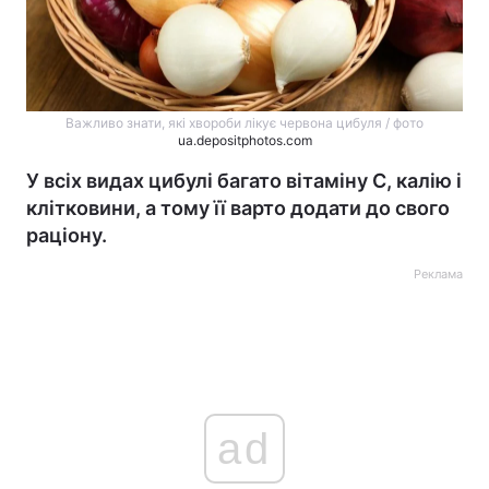
Важливо знати, які хвороби лікує червона цибуля / фото
ua.depositphotos.com
У всіх видах цибулі багато вітаміну С, калію і
клітковини, а тому її варто додати до свого
раціону.
Реклама
ad