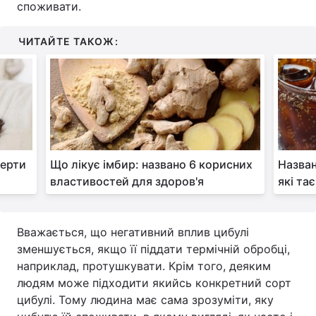
споживати.
ЧИТАЙТЕ ТАКОЖ:
перти
Що лікує імбир: названо 6 корисних
Назван
властивостей для здоров'я
які та
Вважається, що негативний вплив цибулі
зменшується, якщо її піддати термічній обробці,
наприклад, протушкувати. Крім того, деяким
людям може підходити якийсь конкретний сорт
цибулі. Тому людина має сама зрозуміти, яку