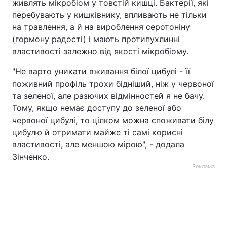
живлять мікробіом у товстій кишці. Бактерії, які
перебувають у кишківнику, впливають не тільки
на травлення, а й на вироблення серотоніну
(гормону радості) і мають протипухлинні
властивості залежно від якості мікробіому.
"Не варто уникати вживання білої цибулі - її
поживний профіль трохи бідніший, ніж у червоної
та зеленої, але разючих відмінностей я не бачу.
Тому, якщо немає доступу до зеленої або
червоної цибулі, то цілком можна споживати білу
цибулю й отримати майже ті самі корисні
властивості, але меншою мірою", - додала
Зінченко.
Реклама