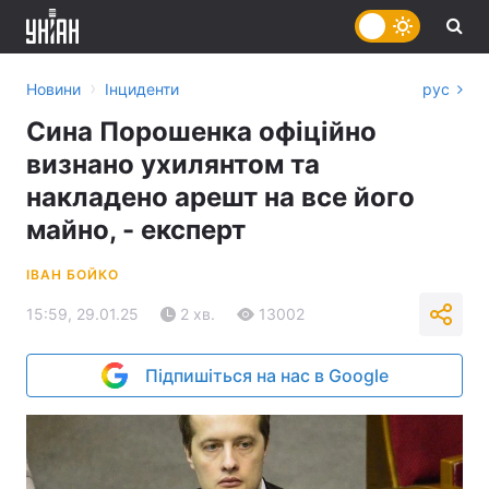
›
Новини
Інциденти
рус
Сина Порошенка офіційно
визнано ухилянтом та
накладено арешт на все його
майно, - експерт
ІВАН БОЙКО
15:59, 29.01.25
2 хв.
13002
Підпишіться на нас в Google