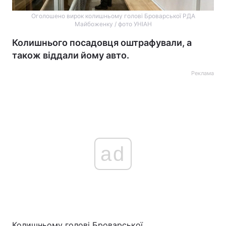
Оголошено вирок колишньому голові Броварської РДА
Майбоженку / фото УНІАН
Колишнього посадовця оштрафували, а
також віддали йому авто.
Реклама
ad
Колишньому голові Броварської