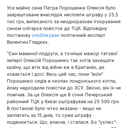
Усе майно сина Петра Порошенка Олексія було
заарештоване внаслідок несплати штрафу у 25,5
тис грн, виписаного за неодноразове ігнорування
Головна
Війна
сином олігарха повісток до ТЦК. Відповідну
постанову
опублікував
політичний експерт
Україна
Політика
Валентин Гладких.
Економіка
Світ
"Син маминої подруги, а точніше мажор татової
імперії Олексій Порошенко так хотів захищати
Спорт
Наука
країну, що втік від війни аж в Британію, де
ховається і досі. Весь цей час, поки "воїн"
Техно і зв'язок
Лайт
Порошенко сидів в окопах лондонського котла,
йому надходили повістки до ЗСУ. Звісно, він їх не
Зброя
Інциденти
помічав. За це Олексія ще 8 січня Печерський
Здоров'я
Туризм
районний ТЦК у Києві оштрафував на 25 500 грн.
В постанові було чітко вказано - якщо не
Цікавинки
Погода
заплатить за 15 днів, то сума штрафу
подвоюється. Що, власне, і сталася. Бо "ухілєс"-
Екологія
Регіони