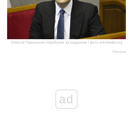
Олексій Порошенко перебуває за кордоном / фото wikimedia.org
Реклама
ad