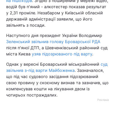
на пішоходів
. Згідно з поширеним у мережі відео,
водій був п'яний - алкотестер показав результат
у 2,31 проміле. Незабаром у Київській обласній
державній адміністрації заявили, що його
звільнять з посади.
Наступного дня президент України Володимир
Зеленський звільнив голову Броварської РДА
після п'яної ДТП, а Шевченківський районний суд
міста Києва
узяв підозрюваного під варту
.
Однак у вересні Броварський міськрайонний
суд
звільнив з-під варти Майбоженка
. Зазначалося,
що під час судового засідання підозрюваний
свою провину у скоєному визнав та зазначив, що
компенсував кошти на лікування двом із
чотирьох постраждалих.
Реклама