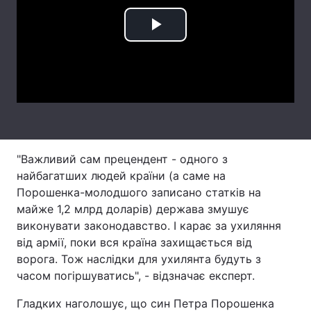
Тема оформлення
Play
Video
"Важливий сам прецендент - одного з
найбагатших людей країни (а саме на
Порошенка-молодшого записано статків на
майже 1,2 млрд доларів) держава змушує
виконувати законодавство. І карає за ухиляння
від армії, поки вся країна захищається від
ворога. Тож наслідки для ухилянта будуть з
часом погіршуватись", - відзначає експерт.
Гладких наголошує, що син Петра Порошенка