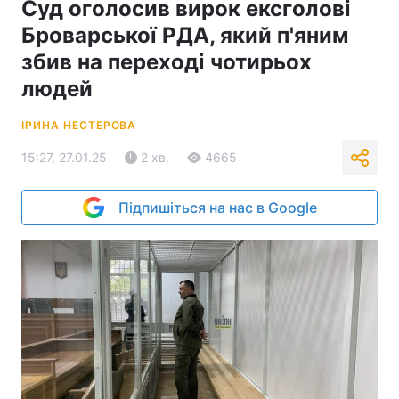
Суд оголосив вирок ексголові
Броварської РДА, який п'яним
збив на переході чотирьох
людей
ІРИНА НЕСТЕРОВА
15:27, 27.01.25
2 хв.
4665
Підпишіться на нас в Google