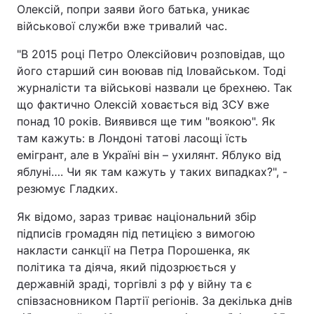
Олексій, попри заяви його батька, уникає
військової служби вже тривалий час.
"В 2015 році Петро Олексійович розповідав, що
його старший син воював під Іловайськом. Тоді
журналісти та військові назвали це брехнею. Так
що фактично Олексій ховається від ЗСУ вже
понад 10 років. Виявився ще тим "воякою". Як
там кажуть: в Лондоні татові ласощі їсть
емігрант, але в Україні він – ухилянт. Яблуко від
яблуні…. Чи як там кажуть у таких випадках?", -
резюмує Гладких.
Як відомо, зараз триває національний збір
підписів громадян під петицією з вимогою
накласти санкції на Петра Порошенка, як
політика та діяча, який підозрюється у
державній зраді, торгівлі з рф у війну та є
співзасновником Партії регіонів. За декілька днів