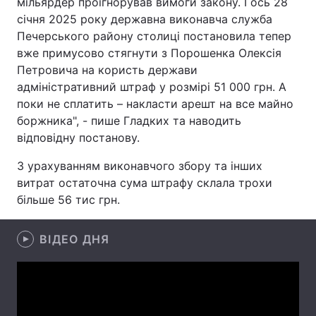
мільярдер проігнорував вимоги закону. І ось 28
січня 2025 року державна виконавча служба
Лонгріди
Печерського району столиці постановила тепер
вже примусово стягнути з Порошенка Олексія
Відео з Youtube
Статті
Петровича на користь держави
адміністративний штраф у розмірі 51 000 грн. А
Інтерв'ю
Думки
поки не сплатить – накласти арешт на все майно
боржника", - пише Гладких та наводить
Архів
Вакансії
відповідну постанову.
Контакти
З урахуванням виконавчого збору та інших
витрат остаточна сума штрафу склала трохи
Послуги
більше 56 тис грн.
ВІДЕО ДНЯ