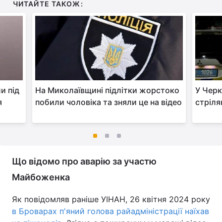
ЧИТАЙТЕ ТАКОЖ:
и під
На Миколаївщині підлітки жорстоко
У Черк
я
побили чоловіка та зняли це на відео
стріля
Що відомо про аварію за участю
Майбоженка
Як повідомляв раніше УІНАН, 26 квітня 2024 року
в Броварах п'яний голова райадміністрації наїхав