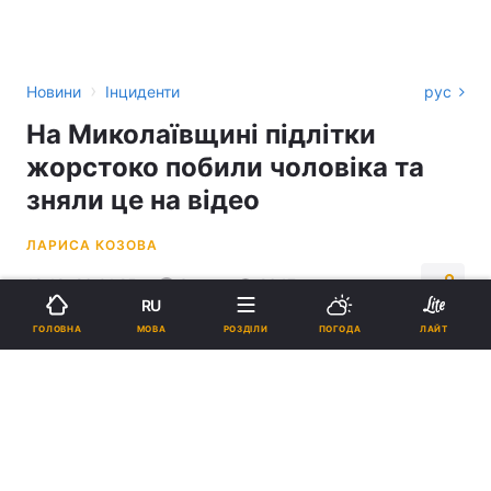
›
Новини
Інциденти
рус
На Миколаївщині підлітки
жорстоко побили чоловіка та
зняли це на відео
ЛАРИСА КОЗОВА
19:19, 26.01.25
3 хв.
2647
RU
МОВА
ГОЛОВНА
РОЗДІЛИ
ПОГОДА
ЛАЙТ
Підпишіться на нас в Google