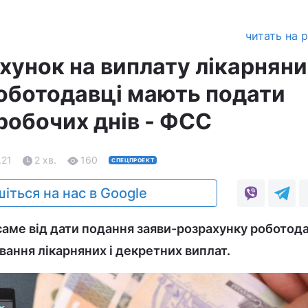
читать на 
унок на виплату лікарняних
оботодавці мають подати
робочих днів - ФСС
.21
2 хв.
160
СПЕЦПРОЕКТ
іться на нас в Google
саме від дати подання заяви-розрахунку робото
вання лікарняних і декретних виплат.