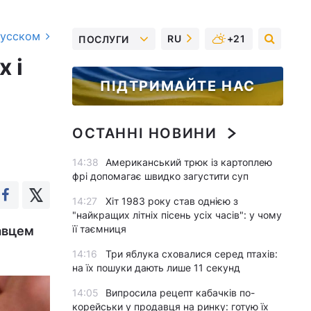
русском
RU
+21
ПОСЛУГИ
 і
ПІДТРИМАЙТЕ НАС
ОСТАННІ НОВИНИ
14:38
Американський трюк із картоплею
фрі допомагає швидко загустити суп
14:27
Хіт 1983 року став однією з
"найкращих літніх пісень усіх часів": у чому
її таємниця
давцем
14:16
Три яблука сховалися серед птахів:
на їх пошуки дають лише 11 секунд
14:05
Випросила рецепт кабачків по-
корейськи у продавця на ринку: готую їх