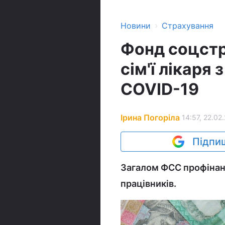
›
Новини
Страхування
Фонд соцстр
сім'ї лікаря
COVID-19
Ірина Погоріла
14:57, 22.02.
Підпиш
Загалом ФСС профінан
працівників.