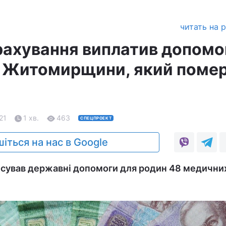
читать на 
ахування виплатив допомо
 з Житомирщини, який помер
21
1 хв.
463
СПЕЦПРОЕКТ
іться на нас в Google
сував державні допомоги для родин 48 медични