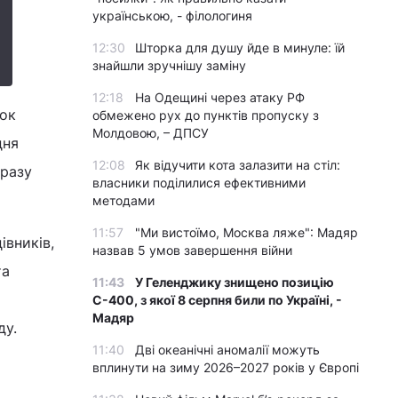
українською, - філологиня
12:30
Шторка для душу йде в минуле: їй
знайшли зручнішу заміну
12:18
На Одещині через атаку РФ
нок
обмежено рух до пунктів пропуску з
Молдовою, – ДПСУ
дня
12:08
Як відучити кота залазити на стіл:
дразу
власники поділилися ефективними
методами
11:57
"Ми вистоїмо, Москва ляже": Мадяр
івників,
назвав 5 умов завершення війни
та
11:43
У Геленджику знищено позицію
С-400, з якої 8 серпня били по Україні, -
Мадяр
ду.
11:40
Дві океанічні аномалії можуть
вплинути на зиму 2026–2027 років у Європі