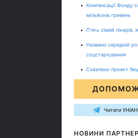
Компенсації Фонду с
мільйонів гривень
П'ять сімей лікарів,
Названо середній ро
соцстархування
Схвалено проект бю
ДОПОМОЖ
Читати УНІАН
НОВИНИ ПАРТНЕР