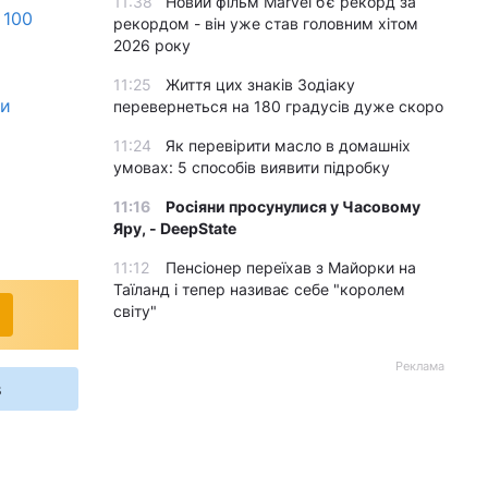
11:38
Новий фільм Marvel б’є рекорд за
 100
рекордом - він уже став головним хітом
2026 року
11:25
Життя цих знаків Зодіаку
ги
перевернеться на 180 градусів дуже скоро
11:24
Як перевірити масло в домашніх
умовах: 5 способів виявити підробку
11:16
Росіяни просунулися у Часовому
Яру, - DeepState
11:12
Пенсіонер переїхав з Майорки на
Таїланд і тепер називає себе "королем
світу"
Реклама
s