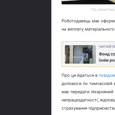
Під захистом
Роботодавець має оформи
на виплату матеріального
ЧИТАЙТ
Фонд со
їхнім р
Про це йдеться в
повідом
допомоги по тимчасовій в
має передати лікарняний 
непрацездатності, відпові
страхування підприємств