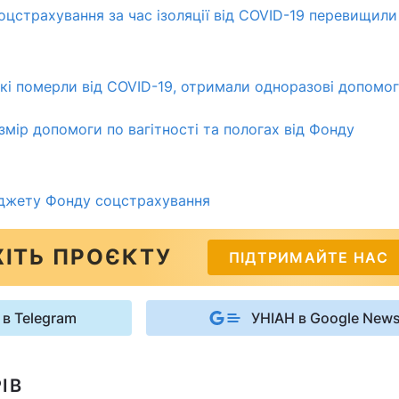
оцстрахування за час ізоляції від COVID-19 перевищили
 які померли від COVID-19, отримали одноразові допомо
змір допомоги по вагітності та пологах від Фонду
джету Фонду соцстрахування
ІТЬ ПРОЄКТУ
ПІДТРИМАЙТЕ НАС
 в Telegram
УНІАН в Google New
ІВ