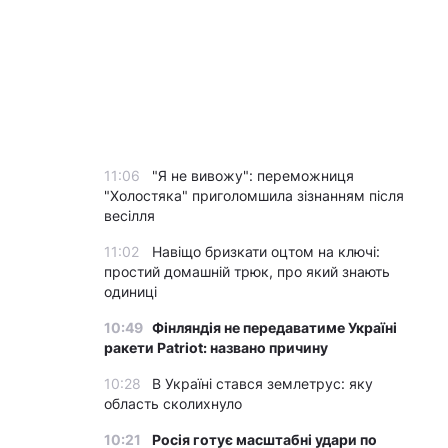
11:06
"Я не вивожу": переможниця
"Холостяка" приголомшила зізнанням після
весілля
11:02
Навіщо бризкати оцтом на ключі:
простий домашній трюк, про який знають
одиниці
10:49
Фінляндія не передаватиме Україні
ракети Patriot: названо причину
10:28
В Україні стався землетрус: яку
область сколихнуло
10:21
Росія готує масштабні удари по