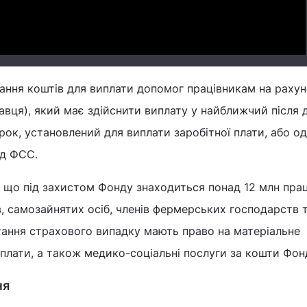
ання коштів для виплати допомог працівникам на раху
вця), який має здійснити виплату у найближчий після 
ок, установлений для виплати заробітної плати, або о
ід ФСС.
що під захистом Фонду знаходиться понад 12 млн прац
в, самозайнятих осіб, членів фермерських господарств 
астання страхового випадку мають право на матеріальне
иплати, а також медико-соціальні послуги за кошти Фон
ня