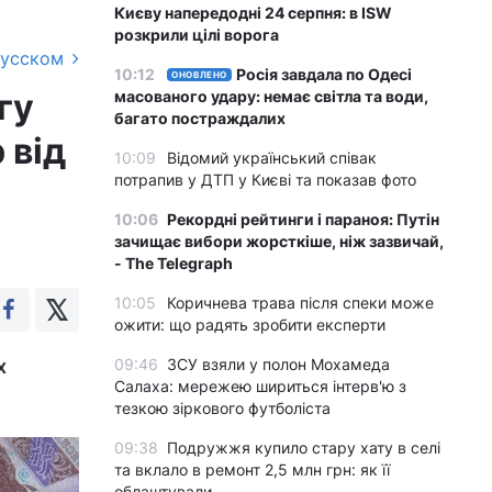
Києву напередодні 24 серпня: в ISW
розкрили цілі ворога
русском
10:12
Росія завдала по Одесі
ОНОВЛЕНО
гу
масованого удару: немає світла та води,
багато постраждалих
 від
10:09
Відомий український співак
потрапив у ДТП у Києві та показав фото
10:06
Рекордні рейтинги і параноя: Путін
зачищає вибори жорсткіше, ніж зазвичай,
- The Telegraph
10:05
Коричнева трава після спеки може
ожити: що радять зробити експерти
х
09:46
ЗСУ взяли у полон Мохамеда
Салаха: мережею шириться інтерв'ю з
тезкою зіркового футболіста
09:38
Подружжя купило стару хату в селі
та вклало в ремонт 2,5 млн грн: як її
облаштували