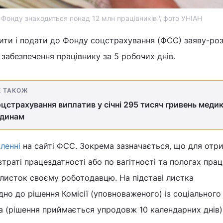
 Фонду знаходиться понад 12 млн працівників \ фото УНІАН
ти і подати до Фонду соцстрахування (ФСС) заяву-ро
 забезпечення працівнику за 5 робочих днів.
Е ТАКОЖ
цстрахування виплатив у січні 295 тисяч гривень меди
одинам
ленні
на сайті ФСС. Зокрема зазначається, що для отр
траті працездатності або по вагітності та пологах прац
листок своєму роботодавцю. На підставі листка
дно до рішення Комісії (уповноваженого) із соціального
а (рішення приймається упродовж 10 календарних днів)