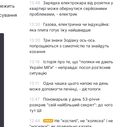
13:48
Зарядка електрокара від розетки у
лежить
квартирі може обернутися серйозними
проблемами, - електрик
нсування
13:30
Газова, електрична чи індукційна:
яка плита готує їжу найшвидше
13:30
Три знаки Зодіаку ось-ось
попрощаються з самотністю та знайдуть
кохання
13:18
Історія про те, що "поляки не дають
Україні МіГи" - неправда: посол роз’яснив
ситуацію
13:11
Одна чашка цього напою на день
може допомогти печінці, - дієтологи
12:47
Пономарьов у день 53-річчя
розкрив "свій найбільший секрет": до чого
тут ШІ
12:44
Не "костилі", не "коляска" і не
УНІАН
"носилки": як правильно казати