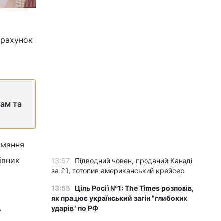
зрахунок
кам та
имання
івник
13:57
Підводний човен, проданий Канаді
за £1, потопив американський крейсер
13:55
Ціль Росії №1: The Times розповів,
як працює український загін "глибоких
.
ударів" по РФ