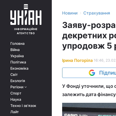
›
Новини
Страхування
Заяву-розрах
ІНФОРМАЦІЙНЕ
декретних р
АГЕНТСТВО
упродовж 5 
Головна
Війна
Україна
Ірина Погоріла
16:46, 23.02
Політика
Економіка
Підпиш
Світ
Екологія
У Фонді уточнили, що 
Регіони
Спорт
залежить дата фінансу
Наука
Техно і зв'язок
Лайт