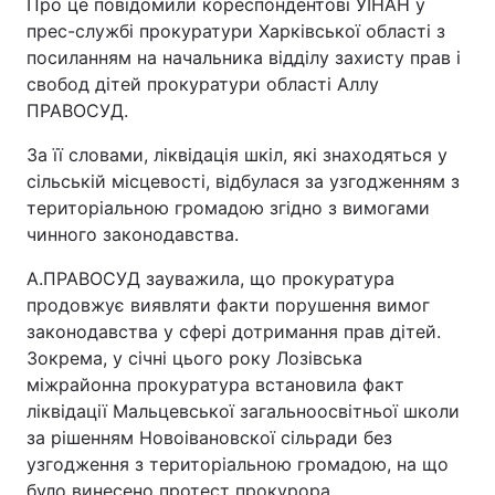
Про це повідомили кореспондентові УІНАН у
прес-службі прокуратури Харківської області з
посиланням на начальника відділу захисту прав і
свобод дітей прокуратури області Аллу
ПРАВОСУД.
За її словами, ліквідація шкіл, які знаходяться у
сільській місцевості, відбулася за узгодженням з
територіальною громадою згідно з вимогами
чинного законодавства.
А.ПРАВОСУД зауважила, що прокуратура
продовжує виявляти факти порушення вимог
законодавства у сфері дотримання прав дітей.
Зокрема, у січні цього року Лозівська
міжрайонна прокуратура встановила факт
ліквідації Мальцевської загальноосвітньої школи
за рішенням Новоівановскої сільради без
узгодження з територіальною громадою, на що
було винесено протест прокурора.