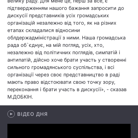
велику раду. Для мене це, перш за все, є
підтвердженням нашого бажання запросити до
дискусії представників усіх громадських
організацій незалежно від того, як на різних
Головна
Війна
етапах складалися відносини
облдержадміністрації з ними. Наша громадська
Україна
Політика
рада об`єднує, на мій погляд, усіх, хто,
незалежно від політичних поглядів, симпатій і
Економіка
Світ
антипатій, дійсно хоче брати участь у створенні
сильного громадянського суспільства, і всі
Спорт
Наука
організації через своє представництво в раді
Техно і зв'язок
Лайт
мають право відстоювати свою точку зору,
переконання і брати участь в дискусії», - сказав
Зброя
Інциденти
М.ДОБКІН.
Здоров'я
Туризм
ВІДЕО ДНЯ
Цікавинки
Погода
Екологія
Регіони