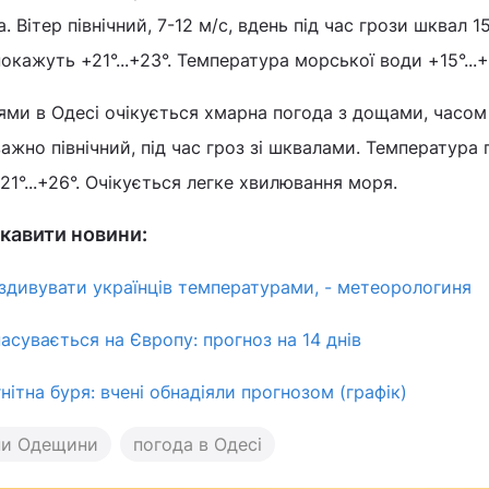
 Вітер північний, 7-12 м/с, вдень під час грози шквал 15
ажуть +21°...+23°. Температура морської води +15°...+
ми в Одесі очікується хмарна погода з дощами, часом
ажно північний, під час гроз зі шквалами. Температура 
 +21°...+26°. Очікується легке хвилювання моря.
кавити новини:
здивувати українців температурами, - метеорологиня
асувається на Європу: прогноз на 14 днів
нітна буря: вчені обнадіяли прогнозом (графік)
ни Одещини
погода в Одесі