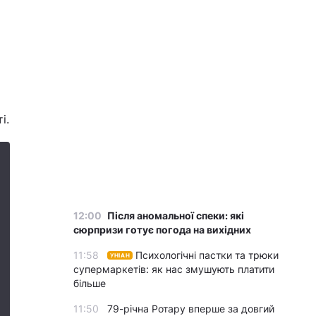
ті.
12:00
Після аномальної спеки: які
сюрпризи готує погода на вихідних
11:58
Психологічні пастки та трюки
УНІАН
супермаркетів: як нас змушують платити
більше
11:50
79-річна Ротару вперше за довгий