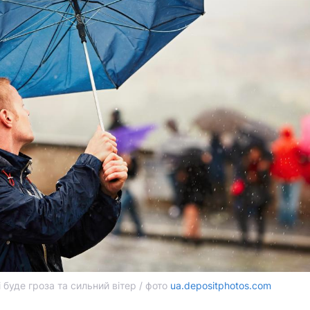
буде гроза та сильний вітер / фото
ua.depositphotos.com