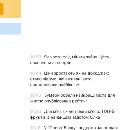
s
10:52
Як часто слід міняти зубну щітку:
пояснення експертів
10:44
Ціни зростають як на дріжджах:
стало відомо, які вживані авто
подорожчали найбільше
10:40
Зумери обрали найкращі міста для
життя: опубліковано рейтинг
10:30
Для м’язів - не тільки м’ясо: ТОП-5
фруктів із найвищим вмістом білка
10:18
У "ПриватБанку" подорожчав долар: