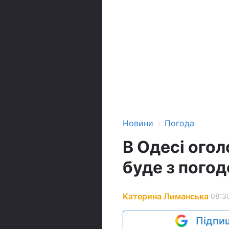
›
Новини
Погода
В Одесі огол
буде з погод
Катерина Лиманська
08:30
Підпиш