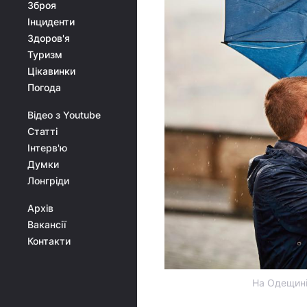
Зброя
Інциденти
Здоров'я
Туризм
Цікавинки
Погода
Відео з Youtube
Статті
Інтерв'ю
Думки
Лонгріди
Архів
Вакансії
Контакти
На Одещині 