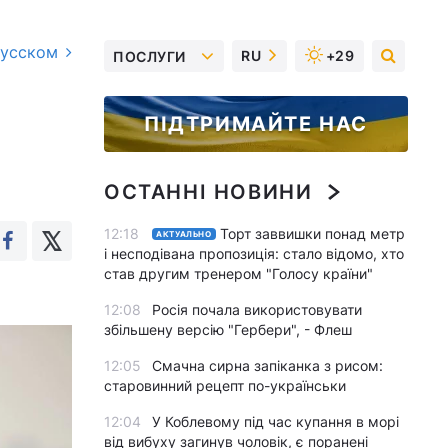
русском
RU
+29
ПОСЛУГИ
ПІДТРИМАЙТЕ НАС
ОСТАННІ НОВИНИ
12:18
Торт заввишки понад метр
АКТУАЛЬНО
і несподівана пропозиція: стало відомо, хто
став другим тренером "Голосу країни"
12:08
Росія почала використовувати
збільшену версію "Гербери", - Флеш
12:05
Смачна сирна запіканка з рисом:
старовинний рецепт по-українськи
12:04
У Коблевому під час купання в морі
від вибуху загинув чоловік, є поранені