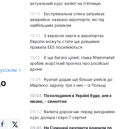
актуальний курс валют на п’ятницю
10:15
Екстремальна спека затримує
авіарейси: названо аеропорти, які під
найбільшим ризиком
10:13
З вересня черги в аеропортах
Європи можуть стати ще довшими:
правила EES посилюються
10:12
Є ще багато цілей: глава Rheinmetall
зробив жорсткий прогноз про російські
дрони
русском
10:04
Ryanair додав ще більше рейсів до
що
Марокко: одразу три з них – із Польщі
10:03
Похолодання в Україні буде, але є
нюанс, - синоптик
09:52
Валюта дорожчає перед вихідними:
курс долара і євро 7 серпня
09:45
На Сумщині окупанти вдарили по