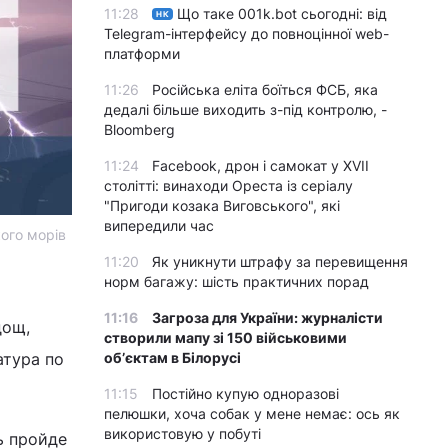
11:28
Що таке 001k.bot сьогодні: від
НК
Telegram-інтерфейсу до повноцінної web-
платформи
11:26
Російська еліта боїться ФСБ, яка
дедалі більше виходить з-під контролю, -
Bloomberg
11:24
Facebook, дрон і самокат у XVII
столітті: винаходи Ореста із серіалу
"Пригоди козака Виговського", які
випередили час
ого морів
11:20
Як уникнути штрафу за перевищення
норм багажу: шість практичних порад
11:16
Загроза для України: журналісти
дощ,
створили мапу зі 150 військовими
атура по
обʼєктам в Білорусі
11:15
Постійно купую одноразові
пелюшки, хоча собак у мене немає: ось як
використовую у побуті
нь пройде