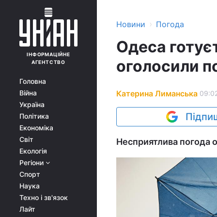
›
Новини
Погода
Одеса готує
ІНФОРМАЦІЙНЕ
оголосили п
АГЕНТСТВО
Головна
Катерина Лиманська
Війна
09:02
Україна
Підпиш
Політика
Економіка
Світ
Несприятлива погода оч
Екологія
Регіони
Спорт
Наука
Техно і зв'язок
Лайт