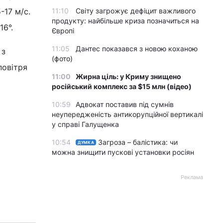
-17 м/с.
11:10
Світу загрожує дефіцит важливого
продукту: найбільше криза позначиться на
16°.
Європі
11:05
Дантес показався з новою коханою
 з
(фото)
повітря
11:00
Жирна ціль: у Криму знищено
російський комплекс за $15 млн (відео)
10:59
Адвокат поставив під сумнів
неупередженість антикорупційної вертикалі
у справі Галущенка
10:54
Загроза – балістика: чи
ДУМКА
можна знищити пускові установки росіян
Реклама