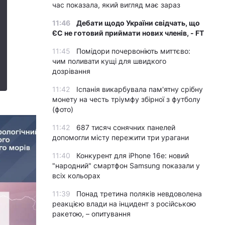
час показала, який вигляд має зараз
11:46
Дебати щодо України свідчать, що
ЄС не готовий приймати нових членів, - FT
11:45
Помідори почервоніють миттєво:
чим поливати кущі для швидкого
дозрівання
11:42
Іспанія викарбувала пам'ятну срібну
монету на честь тріумфу збірної з футболу
(фото)
11:42
687 тисяч сонячних панелей
допомогли місту пережити три урагани
11:40
Конкурент для iPhone 16e: новий
"народний" смартфон Samsung показали у
всіх кольорах
11:39
Понад третина поляків невдоволена
реакцією влади на інцидент з російською
ракетою, – опитування