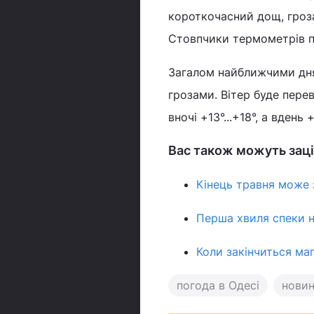
короткочасний дощ, гроза.
Стовпчики термометрів пок
Загалом найближчими дня
грозами. Вітер буде перев
вночі +13°...+18°, а вдень
Вас також можуть заці
Кінець травня може 
Перша хвиля спеки н
Коли закінчиться маг
погода в Одесі
нови