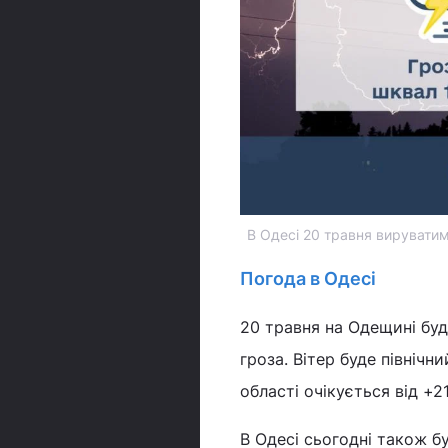
В Одесі 20 травня вируватим
Погода в Одесі
20 травня на Одещині буд
гроза. Вітер буде північн
області очікується від +2
В Одесі сьогодні також бу