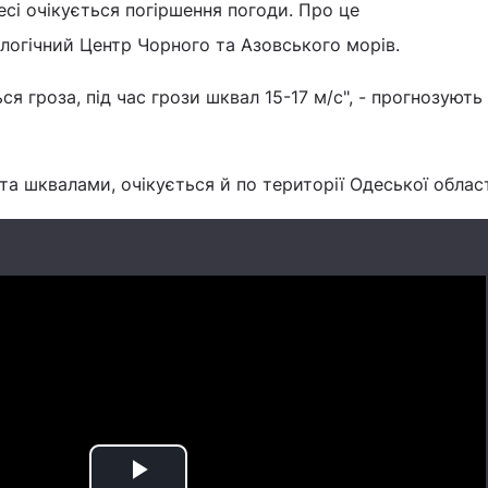
десі очікується погіршення погоди. Про це
логічний Центр Чорного та Азовського морів.
ся гроза, під час грози шквал 15-17 м/с", - прогнозують
 та шквалами, очікується й по території Одеської облас