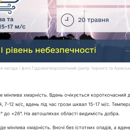
е негода / фото Гідрометеорологічний Центр Чорного та Азовськ
е мінлива хмарність. Вдень очікується короткочасний 
ий, 7-12 м/с, вдень під час грози шквал 15-17 м/с. Темпер
1° до +26°. На автошляхах області видимість добра.
де мінлива хмарність. Вночі без істотних опадів, а вде