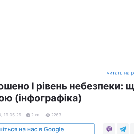
читать на 
ошено І рівень небезпеки: 
ою (інфографіка)
, 19.05.26
2 хв.
2263
іться на нас в Google