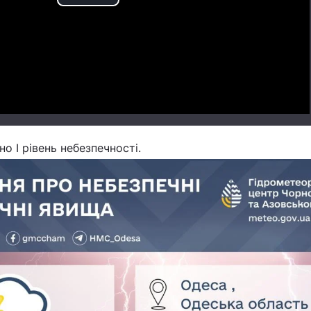
Play
Video
о І рівень небезпечності.