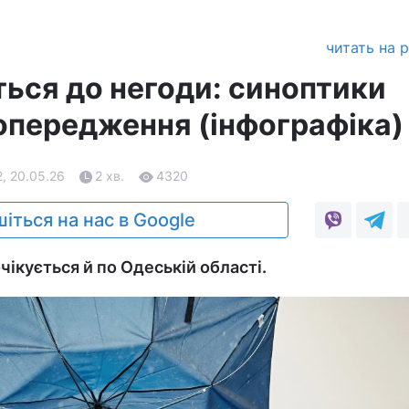
читать на 
ться до негоди: синоптики
опередження (інфографіка)
, 20.05.26
2 хв.
4320
іться на нас в Google
ікується й по Одеській області.