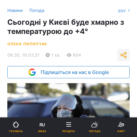
›
Новини
Погода
рус
Сьогодні у Києві буде хмарно з
температурою до +4°
ОЛЕНА ПИЛИПЧАК
08:30, 19.03.21
1 хв.
604
Підпишіться на нас в Google
RU
МОВА
ГОЛОВНА
РОЗДІЛИ
ПОГОДА
ЛАЙТ