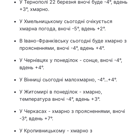
У Тернополі 22 березня вночі буде -4°, вдень
+3°, хмарно.
Тема оформлення
У Хмельницькому сьогодні очікується
хмарна погода, вночі -5°, вдень +2°.
В Івано-Франківську сьогодні буде хмарно з
проясненнями, вночі -4°, вдень +4°.
У Чернівцях у понеділок - сонце, вночі -4°,
вдень +4°.
У Вінниці сьогодні малохмарно, -4°...+4°.
У Житомирі в понеділок - хмарно,
температура вночі -4°, вдень +3°.
У Черкасах - хмарно з проясненнями, вночі
-3°, вдень +7°.
У Кропивницькому - хмарно з