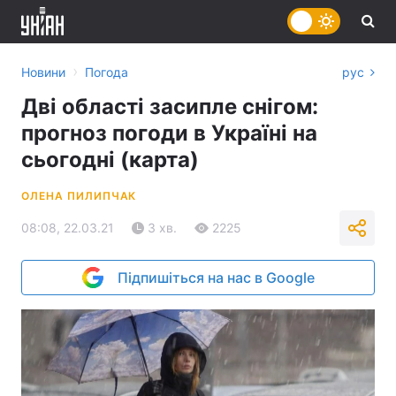
›
Новини
Погода
рус
Дві області засипле снігом:
прогноз погоди в Україні на
сьогодні (карта)
ОЛЕНА ПИЛИПЧАК
08:08, 22.03.21
3 хв.
2225
Підпишіться на нас в Google