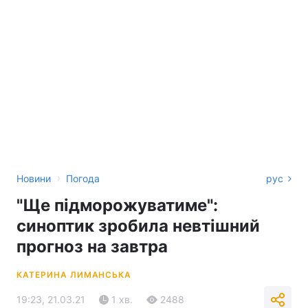
›
Новини
Погода
рус
"Ще підморожуватиме":
синоптик зробила невтішний
прогноз на завтра
КАТЕРИНА ЛИМАНСЬКА
19:23, 21.03.21
1 хв.
2488