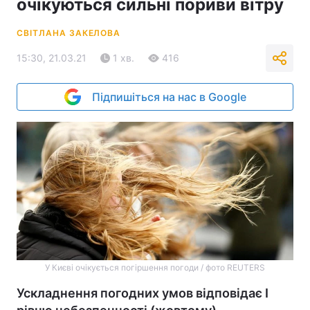
очікуються сильні пориви вітру
СВІТЛАНА ЗАКЕЛОВА
15:30, 21.03.21
1 хв.
416
Підпишіться на нас в Google
У Києві очікується погіршення погоди / фото REUTERS
Ускладнення погодних умов відповідає I