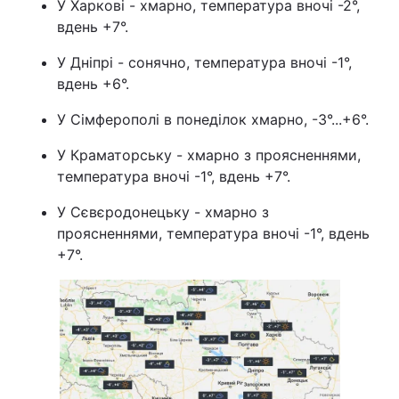
У Харкові - хмарно, температура вночі -2°,
вдень +7°.
У Дніпрі - сонячно, температура вночі -1°,
вдень +6°.
У Сімферополі в понеділок хмарно, -3°...+6°.
У Краматорську - хмарно з проясненнями,
температура вночі -1°, вдень +7°.
У Сєвєродонецьку - хмарно з
проясненнями, температура вночі -1°, вдень
+7°.