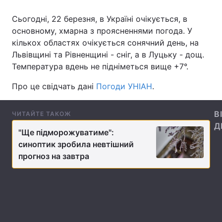
Сьогодні, 22 березня, в Україні очікується, в
основному, хмарна з проясненнями погода. У
кількох областях очікується сонячний день, на
Головна
Війна
Львівщині та Рівненщині - сніг, а в Луцьку - дощ.
Україна
Політика
Температура вдень не підніметься вище +7°.
Про це свідчать дані
Погоди УНІАН
.
Економіка
Світ
Спорт
Наука
В
ЧИТАЙТЕ ТАКОЖ
Д
Техно і зв'язок
Лайт
"Ще підморожуватиме":
синоптик зробила невтішний
Зброя
Інциденти
прогноз на завтра
Здоров'я
Туризм
Цікавинки
Погода
Екологія
Регіони