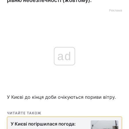
рівню небезпечності (жовтому).
Реклама
ad
У Києві до кінця доби очікуються пориви вітру.
ЧИТАЙТЕ ТАКОЖ
У Києві погіршилася погода: