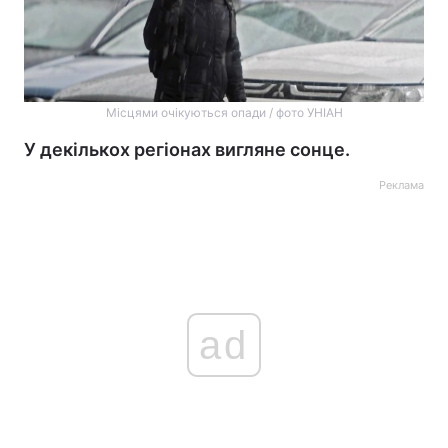
Місцями очікуються опади / фото УНІАН
У декількох регіонах вигляне сонце.
Реклама
ad