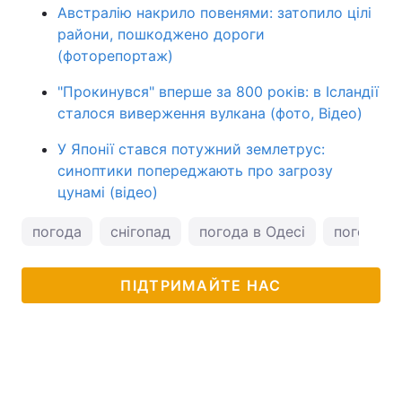
Австралію накрило повенями: затопило цілі
райони, пошкоджено дороги
(фоторепортаж)
"Прокинувся" вперше за 800 років: в Ісландії
сталося виверження вулкана (фото, Відео)
У Японії стався потужний землетрус:
синоптики попереджають про загрозу
цунамі (відео)
погода
снігопад
погода в Одесі
погода у 
ПІДТРИМАЙТЕ НАС