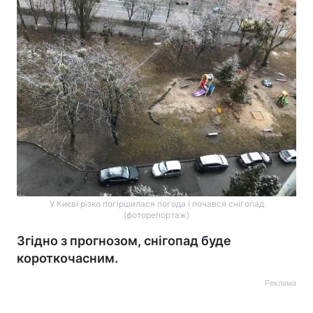
У Києві різко погіршилася погода і почався снігопад
(фоторепортаж)
Згідно з прогнозом, снігопад буде
короткочасним.
Реклама