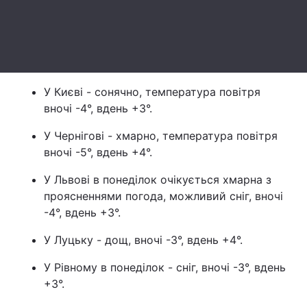
Лонгріди
Відео з Youtube
Статті
У Києві - сонячно, температура повітря
Інтерв'ю
Думки
вночі -4°, вдень +3°.
Архів
Вакансії
У Чернігові - хмарно, температура повітря
вночі -5°, вдень +4°.
Контакти
У Львові в понеділок очікується хмарна з
Послуги
проясненнями погода, можливий сніг, вночі
-4°, вдень +3°.
У Луцьку - дощ, вночі -3°, вдень +4°.
У Рівному в понеділок - сніг, вночі -3°, вдень
+3°.