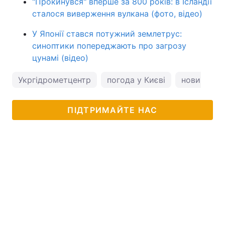
"Прокинувся" вперше за 800 років: в Ісландії
сталося виверження вулкана (фото, відео)
У Японії стався потужний землетрус:
синоптики попереджають про загрозу
цунамі (відео)
Укргідрометцентр
погода у Києві
новини Ки
ПІДТРИМАЙТЕ НАС