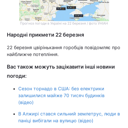
Прогноз погоди в Україні на 22 березня / фото УНІАН
Народні прикмети 22 березня
22 березня цвірінькання горобців повідомляє про
найближче потепління.
Вас також можуть зацікавити інші новини
погоди:
Сезон торнадо в США: без електрики
залишилися майже 70 тисяч будинків
(відео)
В Алжирі стався сильний землетрус, люди в
паніці вибігали на вулицю (відео)