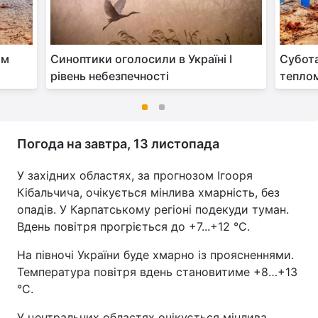
ім
Синоптики оголосили в Україні І
Субота
рівень небезпечності
теплом
Погода на завтра, 13 листопада
У західних областях, за прогнозом Ігооря
Кібальчича, очікується мінлива хмарність, без
опадів. У Карпатському регіоні подекуди туман.
Вдень повітря прогріється до +7...+12 °С.
На півночі України буде хмарно із проясненнями.
Температура повітря вдень становитиме +8…+13
°С.
У центральних областях очікується мінлива