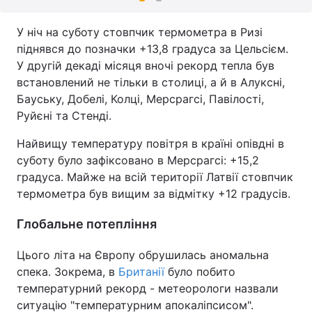
У ніч на суботу стовпчик термометра в Ризі
піднявся до позначки +13,8 градуса за Цельсієм.
У другій декаді місяця вночі рекорд тепла був
встановлений не тільки в столиці, а й в Алуксні,
Бауську, Добелі, Колці, Мерсрагсі, Павілості,
Руйєні та Стенді.
Найвищу температуру повітря в країні опівдні в
суботу було зафіксовано в Мерсрагсі: +15,2
градуса. Майже на всій території Латвії стовпчик
термометра був вищим за відмітку +12 градусів.
Глобальне потепління
Цього літа на Європу обрушилась аномальна
спека. Зокрема, в
Британії
було побито
температурний рекорд - метеорологи назвали
ситуацію "температурним апокаліпсисом".