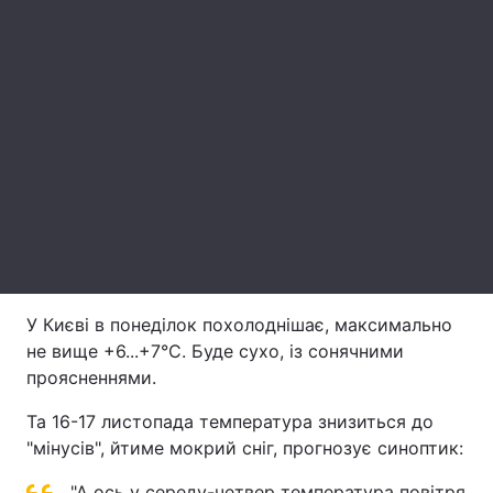
Лонгріди
Відео з Youtube
Статті
Інтерв'ю
Думки
Архів
Вакансії
Контакти
Послуги
У Києві в понеділок похолоднішає, максимально
не вище +6...+7°C. Буде сухо, із сонячними
проясненнями.
Та 16-17 листопада температура знизиться до
"мінусів", йтиме мокрий сніг, прогнозує синоптик:
"А ось у середу-четвер температура повітря