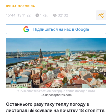
ІРИНА ПОГОРІЛА
15:44, 13.11.22
1 хв.
32132
Підпишіться на нас в Google
У Ризі спостерігається рекордно тепла погода \ фото
ua.depositphotos.com
Останнього разу таку теплу погоду в
листопаді фіксували на початку 18 століття.