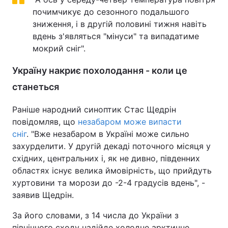
почимчикує до сезонного подальшого
Тема оформлення
зниження, і в другій половині тижня навіть
вдень з'являться "мінуси" та випадатиме
мокрий сніг".
Україну накриє похолодання - коли це
станеться
Раніше народний синоптик Стас Щедрін
повідомляв, що
незабаром може випасти
сніг
. "Вже незабаром в Україні може сильно
захурделити. У другій декаді поточного місяця у
східних, центральних і, як не дивно, південних
областях існує велика ймовірність, що прийдуть
хуртовини та морози до -2-4 градусів вдень", -
заявив Щедрін.
За його словами, з 14 числа до України з
північного сходу надійде холодне арктичне