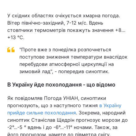
У східних областях очікується хмарна погода.
Вітер північно-західний, 7-12 м/с. Вдень
стовпчики термометрів покажуть значення +8…
+13 °С.
"Проте вже з понеділка розпочнеться
поступове зниження температури внаслідок
перебудови атмосферної циркуляції на
зимовий лад", - попередив синоптик.
В Україну йде похолодання - що відомо
Як повідомляв Погода УНІАН, синоптики
прогнозують, що з наступного тижня
в Україну
прийде сильне похолодання
. Зокрема, народний
синоптик Станіслав Щедрін прогнозує морози до
-2°...-5 ° вдень і до -6°...-11° ночами. Також, за
його прогнозом, намете до півметра снігу.