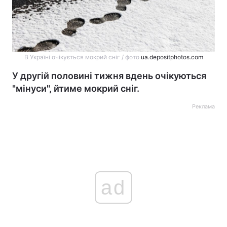
В Україні очікується мокрий сніг / фото
ua.depositphotos.com
У другій половині тижня вдень очікуються
"мінуси", йтиме мокрий сніг.
Реклама
ad