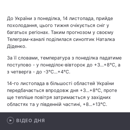
До України з понеділка, 14 листопада, прийде
похолодання, цього тижня очікується сніг у
Головна
Війна
багатьох регіонах. Таким прогнозом у своєму
Україна
Політика
Телеграм-каналі поділилася синоптик Наталка
Діденко.
Економіка
Світ
За її словами, температура з понеділка падатиме
Спорт
Наука
поступово - у понеділок-вівторок до +3...+8°C, а
з четверга - до -3°C...+4°C.
Техно і зв'язок
Лайт
14-го листопада в більшості областей України
Зброя
Інциденти
передбачається впродовж дня +3...+8°C, проте
ще тепліше повітря затримається у західних
Здоров'я
Туризм
областях та у південній частині, +8...+13°C.
Цікавинки
Погода
ВІДЕО ДНЯ
Екологія
Регіони