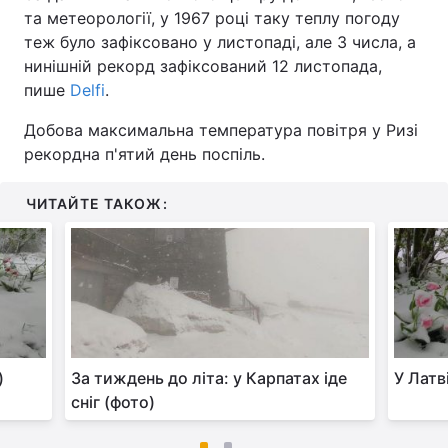
та метеорології, у 1967 році таку теплу погоду
теж було зафіксовано у листопаді, але 3 числа, а
нинішній рекорд зафіксований 12 листопада,
пише
Delfi
.
Добова максимальна температура повітря у Ризі
рекордна п'ятий день поспіль.
ЧИТАЙТЕ ТАКОЖ:
)
За тиждень до літа: у Карпатах іде
У Латві
сніг (фото)