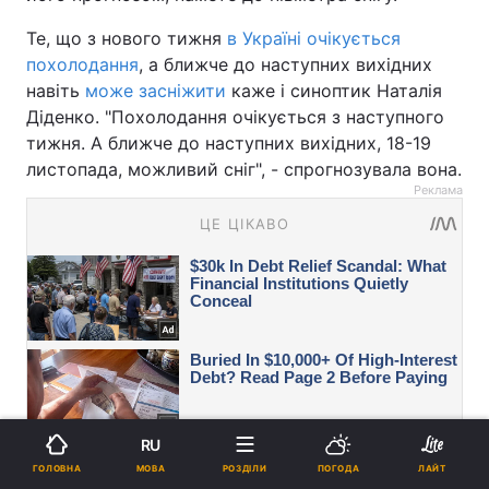
Те, що з нового тижня
в Україні очікується
похолодання
, а ближче до наступних вихідних
навіть
може засніжити
каже і синоптик Наталія
Діденко. "Похолодання очікується з наступного
тижня. А ближче до наступних вихідних, 18-19
листопада, можливий сніг", - спрогнозувала вона.
Реклама
RU
МОВА
ГОЛОВНА
РОЗДІЛИ
ПОГОДА
ЛАЙТ