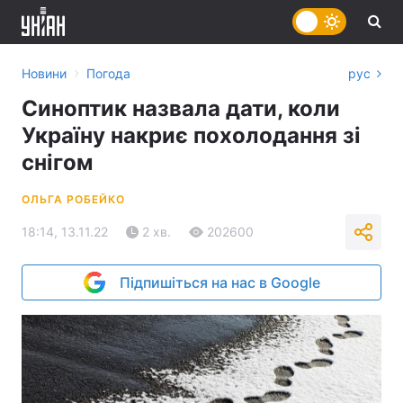
›
Новини
Погода
рус
Синоптик назвала дати, коли
Україну накриє похолодання зі
снігом
ОЛЬГА РОБЕЙКО
18:14, 13.11.22
2 хв.
202600
Підпишіться на нас в Google