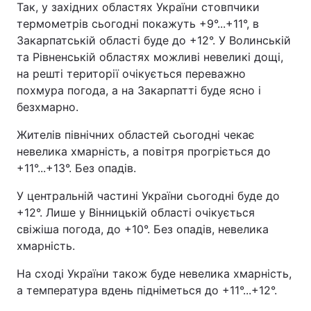
Так, у західних областях України стовпчики
термометрів сьогодні покажуть +9°...+11°, в
Закарпатській області буде до +12°. У Волинській
та Рівненській областях можливі невеликі дощі,
на решті території очікується переважно
похмура погода, а на Закарпатті буде ясно і
безхмарно.
Жителів північних областей сьогодні чекає
невелика хмарність, а повітря прогріється до
+11°...+13°. Без опадів.
У центральній частині України сьогодні буде до
+12°. Лише у Вінницькій області очікується
свіжіша погода, до +10°. Без опадів, невелика
хмарність.
На сході України також буде невелика хмарність,
а температура вдень підніметься до +11°...+12°.