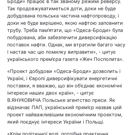
Броди» працює в так званому режимі реверсу.
Так продовжуватиметься доти, доки не буде
добудована польська частина нафтопроводу, і
доки не буде вирішено, якою нафтою заповнити
трубу. Треба пам’ятати, що «Одеса-Броди» була
побудована, аби забезпечити диверсифікацію
поставок нафти. Однак, ми втратили багато часу
і настав час цю помилку виправити», - цитує
українського прем’єра газета «Жеч Посполита».
«Проект добудови «Одеса-Броди» дозволить і
Україні, і Європі диверсифікувати енергетичні
поставки, я вважаю, що він об’єднає економічні
інтереси наших двох країн», - цитує
В.ЯНУКОВИЧА Польське агентство преси. Як
відзначає ПАП, український прем’єр назвав цей
проект найважливішим економічним проектом,
який поєднує інтереси України і Польщі.
«Крім політичної волі, потрібна практична