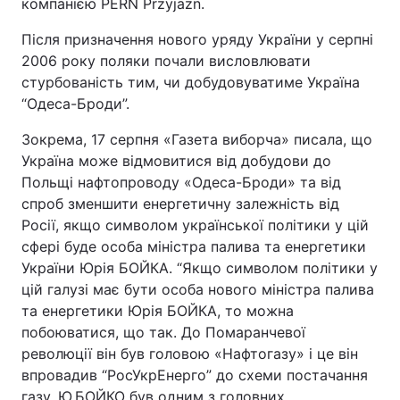
компанією PERN Przyjazn.
Після призначення нового уряду України у серпні
2006 року поляки почали висловлювати
стурбованість тим, чи добудовуватиме Україна
“Одеса-Броди”.
Зокрема, 17 серпня «Газета виборча» писала, що
Україна може відмовитися від добудови до
Польщі нафтопроводу «Одеса-Броди» та від
спроб зменшити енергетичну залежність від
Росії, якщо символом української політики у цій
сфері буде особа міністра палива та енергетики
України Юрія БОЙКА. “Якщо символом політики у
цій галузі має бути особа нового міністра палива
та енергетики Юрія БОЙКА, то можна
побоюватися, що так. До Помаранчевої
революції він був головою «Нафтогазу» і це він
впровадив “РосУкрЕнерго” до схеми постачання
газу. Ю.БОЙКО був одним з головних