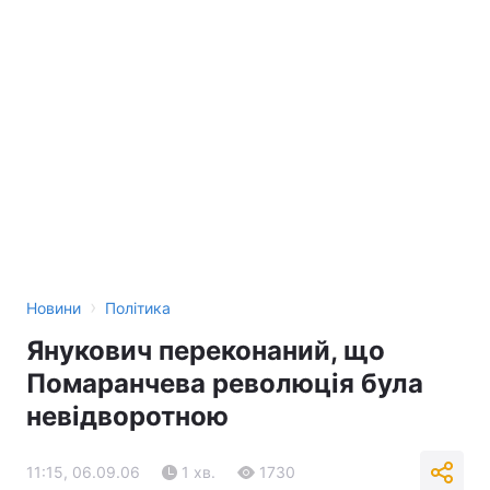
›
Новини
Політика
Янукович переконаний, що
Помаранчева революція була
невідворотною
11:15, 06.09.06
1 хв.
1730