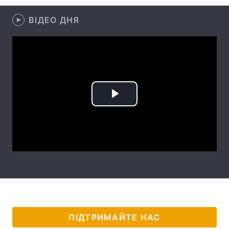
Лонгріди
ВІДЕО ДНЯ
Відео з Youtube
Статті
Інтерв'ю
Думки
Архів
Вакансії
Play
Контакти
Video
Послуги
ПІДТРИМАЙТЕ НАС