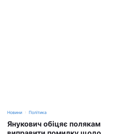
›
Новини
Політика
Янукович обіцяє полякам
виправити помилку щодо