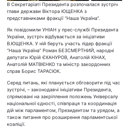
В Секретаріаті Президента розпочалася зустріч
глави держави Віктора ЮЩЕНКА з
представниками фракції “Наша Україна”.
Головна
Війна
Як повідомили УНІАН у прес-службі Президента
України, зустріч відбувається за ініціативи
Україна
Політика
В.ЮЩЕНКА. У ній беруть участь лідер фракції
“Наша Україна” Роман БЕЗСМЕРТНИЙ, народні
Економіка
Світ
депутати Юрій ЄХАНУРОВ, Анатолій КІНАХ,
Спорт
Наука
Анатолій МАТВІЄНКО та міністр закордонних
справ Борис ТАРАСЮК.
Техно і зв'язок
Лайт
Серед питань, які планується обговорити під час
Зброя
Інциденти
зустрічі, – законодавчі ініціативи Президента,
спрямовані на закріплення положень Універсалу
Здоров'я
Туризм
національної єдності, співпраця та координація
дій між парламентом, Президентом та урядом, а
Цікавинки
Погода
також питання про розширення парламентської
коаліції.
Екологія
Регіони