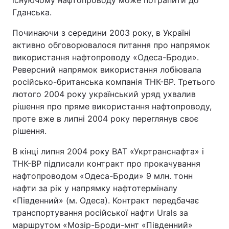
існуючому нафтопроводу може потрапити до
Гданська.
Починаючи з середини 2003 року, в Україні
активно обговорювалося питання про напрямок
використання нафтопроводу «Одеса-Броди».
Реверсний напрямок використання лобіювала
російсько-британська компанія ТНК-ВР. Третього
лютого 2004 року український уряд ухвалив
рішення про пряме використання нафтопроводу,
проте вже в липні 2004 року переглянув своє
рішення.
В кінці липня 2004 року ВАТ «Укртранснафта» і
ТНК-ВР підписали контракт про прокачування
нафтопроводом «Одеса-Броди» 9 млн. тонн
нафти за рік у напрямку нафтотерміналу
«Південний» (м. Одеса). Контракт передбачає
транспортування російської нафти Urals за
маршрутом «Мозір-Броди-мнт «Південний»