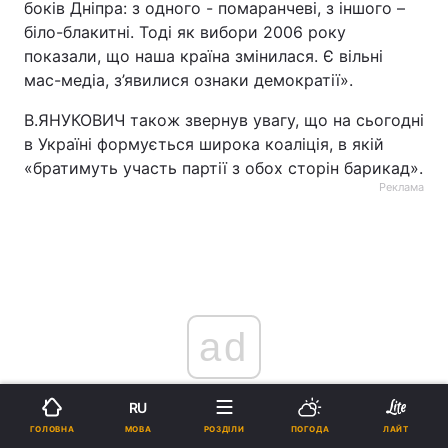
боків Дніпра: з одного - помаранчеві, з іншого –
біло-блакитні. Тоді як вибори 2006 року
показали, що наша країна змінилася. Є вільні
мас-медіа, з’явилися ознаки демократії».
В.ЯНУКОВИЧ також звернув увагу, що на сьогодні
в Україні формується широка коаліція, в якій
«братимуть участь партії з обох сторін барикад».
Реклама
ad
RU
МОВА
ГОЛОВНА
РОЗДІЛИ
ПОГОДА
ЛАЙТ