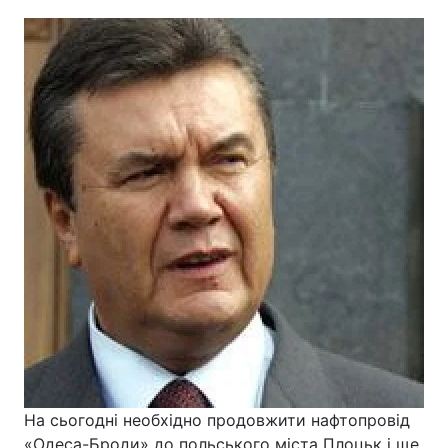
На сьогодні необхідно продовжити нафтопровід
«Одеса-Броди» до польського міста Плоцьк і ще