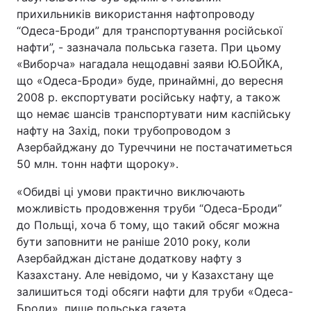
прихильників використання нафтопроводу
“Одеса-Броди” для транспортування російської
нафти”, - зазначала польська газета. При цьому
«Виборча» нагадала нещодавні заяви Ю.БОЙКА,
що «Одеса-Броди» буде, принаймні, до вересня
2008 р. експортувати російську нафту, а також
що немає шансів транспортувати ним каспійську
нафту на Захід, поки трубопроводом з
Азербайджану до Туреччини не постачатиметься
50 млн. тонн нафти щороку».
«Обидві ці умови практично виключають
можливість продовження труби “Одеса-Броди”
до Польщі, хоча б тому, що такий обсяг можна
бути заповнити не раніше 2010 року, коли
Азербайджан дістане додаткову нафту з
Казахстану. Але невідомо, чи у Казахстану ще
залишиться тоді обсяги нафти для труби «Одеса-
Броди», пише польська газета.