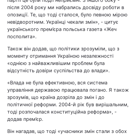
партії це були події неприємні. З іншого боку -
після 2004 року ми набрались досвіду роботи в
опозиції. Те, що тоді сталося, було певною мірою
невідворотним. Українці чекали змін», - цитує
українського прем’єра польська газета «Жеч
посполита».
Також він додав, що політики зрозуміли, що з
моменту отримання Україною незалежності
«однією з найважливішим проблем була
відсутність довіри суспільства до влади».
«Влада не була ефективною, вся система
управління державою працювала погано. Я також
зрозумів, що країна дозріла до змін і до
політичної реформи. 2004-й рік був вирішальним,
тоді розпочалася конституційна реформа», -
додав прем’єр.
Він нагадав, що тоді «учасники змін стали з обох