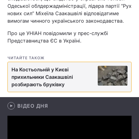
Одеської облдержадміністрації, лідера партії “Рух
нових сил” Міхеїла Саакашвілі відповідатиме
вимогам чинного українського законодавства.
Головна
Війна
Про це УНІАН повідомили у прес-службі
Представництва ЄС в Україні.
Україна
Політика
Економіка
Світ
ЧИТАЙТЕ ТАКОЖ
Спорт
Наука
На Костьольній у Києві
прихильники Саакашвілі
Техно і зв'язок
Лайт
розбирають бруківку
Зброя
Інциденти
ВІДЕО ДНЯ
Здоров'я
Туризм
Цікавинки
Погода
Екологія
Регіони