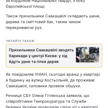
за кордоном Національної гвардії, з боку
Європейської площі.
Також прихильники Саакашвілі складають шини,
дерева та сміттєвий бак, таким чином
перекриваючи рух.
ЧИТАЙТЕ ТАКОЖ
Прихильники Саакашвілі зводять
барикади у центрі Києва: у хід
йдуть урни та гілки дерев
Як повідомляв УНІАН, сьогодні вранці у квартирі
в будинку на вулиці Костьольній, де проживає
Саакашвілі, силовики провели обшуки.
Речниця СБУ Олена Гітлянська заявила, що
співробітники Генпрокуратура та Служби
безпеки України проводили слідчі дії у квартирі