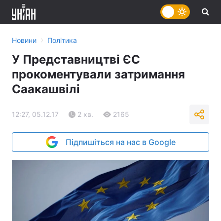
›
Новини
Політика
У Представництві ЄС
прокоментували затримання
Саакашвілі
12:27, 05.12.17
2 хв.
2165
Підпишіться на нас в Google