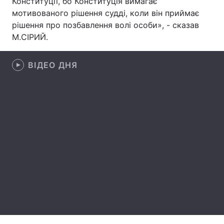
Конституції, бо Конституція вимагає
мотивованого рішення судді, коли він приймає
рішення про позбавлення волі особи», - сказав
М.СІРИЙ.
Головна
Війна
ВІДЕО ДНЯ
Україна
Політика
Економіка
Світ
Спорт
Наука
Техно і зв'язок
Лайт
Зброя
Інциденти
Здоров'я
Туризм
Цікавинки
Погода
Екологія
Регіони