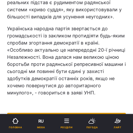
реальних підстав є рудиментом радянської
системи «криво суддя», яку використовували у
більшості випадків для усунення неугодних».
Українська народна партія звертається до
громадськості із закликом протидіяти будь-яким
спробам згортання демократії в країні.
«Особливо актуально це напередодні 20-ї річниці
Незалежності. Вона далася нам великою ціною
боротьби проти радянської репресивної машини і
сьогодні ми повинні бути єдині у захисті
здобутків демократії останніх років, якщо не
хочемо повернутися до авторитарного
минулого», - говориться в заяві УНП.
ПІДТРИМАЙТЕ НАС
RU
МОВА
ГОЛОВНА
РОЗДІЛИ
ПОГОДА
ЛАЙТ