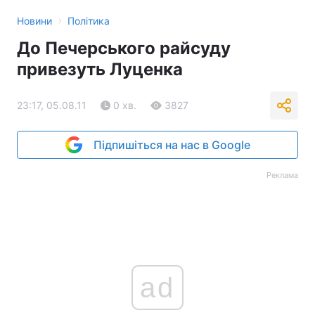
›
Новини
Політика
До Печерського райсуду
привезуть Луценка
23:17, 05.08.11
0 хв.
3827
Підпишіться на нас в Google
Реклама
ad