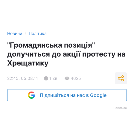
›
Новини
Політика
"Громадянська позиція"
долучиться до акції протесту на
Хрещатику
22:45, 05.08.11
1 хв.
4625
Підпишіться на нас в Google
Реклама