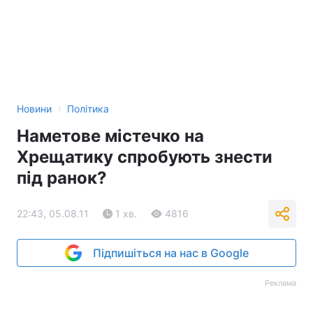
›
Новини
Політика
Наметове містечко на
Хрещатику спробують знести
під ранок?
22:43, 05.08.11
1 хв.
4816
Підпишіться на нас в Google
Реклама