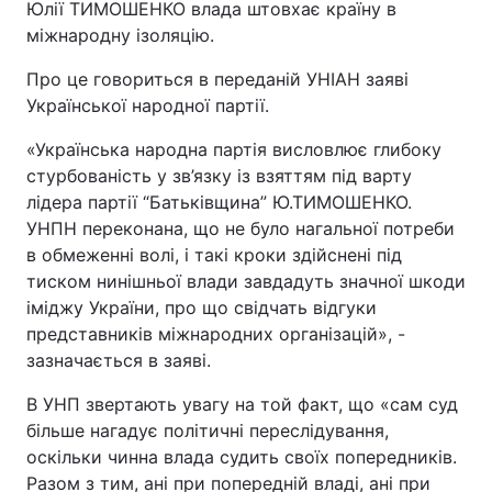
Юлії ТИМОШЕНКО влада штовхає країну в
міжнародну ізоляцію.
Про це говориться в переданій УНІАН заяві
Української народної партії.
«Українська народна партія висловлює глибоку
стурбованість у зв’язку із взяттям під варту
лідера партії “Батьківщина” Ю.ТИМОШЕНКО.
УНПН переконана, що не було нагальної потреби
в обмеженні волі, і такі кроки здійснені під
тиском нинішньої влади завдадуть значної шкоди
іміджу України, про що свідчать відгуки
представників міжнародних організацій», -
зазначається в заяві.
В УНП звертають увагу на той факт, що «сам суд
більше нагадує політичні переслідування,
оскільки чинна влада судить своїх попередників.
Разом з тим, ані при попередній владі, ані при