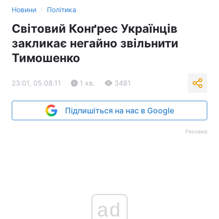
›
Новини
Політика
Світовий Конґрес Українців
закликає негайно звільнити
Тимошенко
23:01, 05.08.11
1 хв.
3481
Підпишіться на нас в Google
Реклама
ad