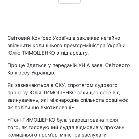
Світовий Конґрес Українців закликає негайно
звільнити колишнього прем’єр-міністра України
Юлію ТИМОШЕНКО з-під арешту.
Про це йдеться у переданій УНІА заяві Світового
Конґресу Українців.
Як зазначаються в СКУ, «протягом судового
процесу Юлія ТИМОШЕНКО захищає себе від
звинувачень, які міжнародна спільнота розцінює
як політично вмотивовані».
«Пані ТИМОШЕНКО була заарештована після
того, як головуючий суддя відмовив у проханні
колишнього прем’єр-міністра заслухати