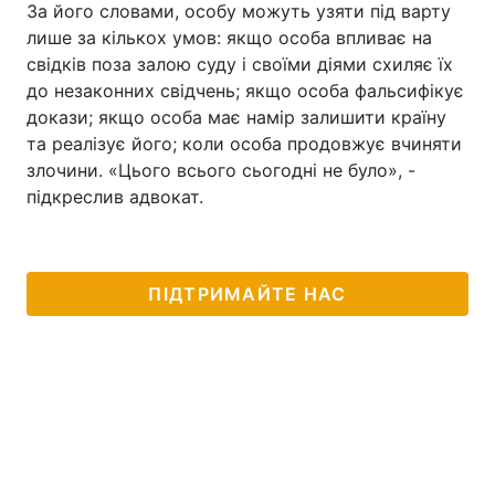
За його словами, особу можуть узяти під варту
лише за кількох умов: якщо особа впливає на
Лонгріди
свідків поза залою суду і своїми діями схиляє їх
до незаконних свідчень; якщо особа фальсифікує
Відео з Youtube
Статті
докази; якщо особа має намір залишити країну
та реалізує його; коли особа продовжує вчиняти
Інтерв'ю
Думки
злочини. «Цього всього сьогодні не було», -
підкреслив адвокат.
Архів
Вакансії
Контакти
ПІДТРИМАЙТЕ НАС
Послуги