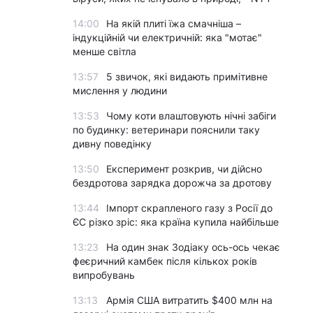
14:00
На якій плиті їжа смачніша –
індукційній чи електричній: яка "мотає"
менше світла
13:57
5 звичок, які видають примітивне
мислення у людини
13:53
Чому коти влаштовують нічні забіги
по будинку: ветеринари пояснили таку
дивну поведінку
13:50
Експеримент розкрив, чи дійсно
бездротова зарядка дорожча за дротову
13:44
Імпорт скрапленого газу з Росії до
ЄС різко зріс: яка країна купила найбільше
13:23
На один знак Зодіаку ось-ось чекає
феєричний камбек після кількох років
випробувань
13:13
Армія США витратить $400 млн на