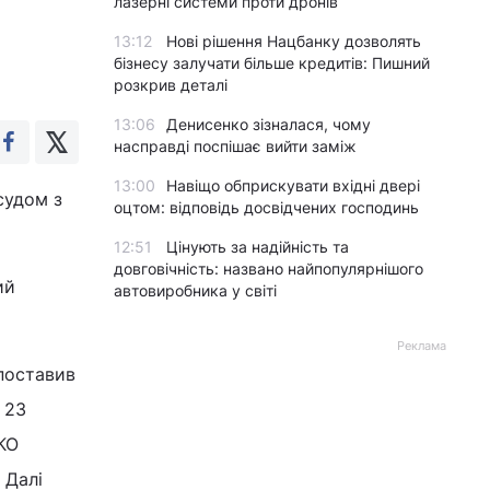
лазерні системи проти дронів
13:12
Нові рішення Нацбанку дозволять
бізнесу залучати більше кредитів: Пишний
розкрив деталі
13:06
Денисенко зізналася, чому
насправді поспішає вийти заміж
13:00
Навіщо обприскувати вхідні двері
судом з
оцтом: відповідь досвідчених господинь
12:51
Цінують за надійність та
довговічність: названо найпопулярнішого
ий
автовиробника у світі
Реклама
поставив
 23
КО
 Далі