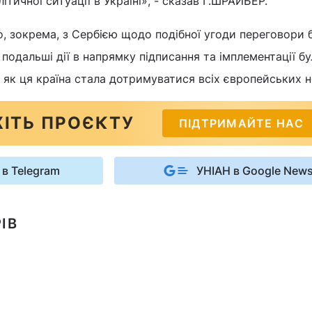
ітичної ситуації в Україні», - сказав Г.ШРАЙБЕР.
що, зокрема, з Сербією щодо подібної угоди переговори 
 подальші дії в напрямку підписання та імплементації б
о, як ця країна стала дотримуватися всіх європейських 
ІТЬ ПРОЄКТУ
ПІДТРИМАЙТЕ НАС
 в Telegram
УНІАН в Google New
ІВ