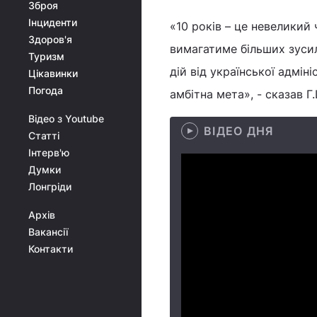
Зброя
Інциденти
«10 років – це невеликий
Здоров'я
вимагатиме більших зусил
Туризм
дій від української адміні
Цікавинки
Погода
амбітна мета», - сказав 
Відео з Youtube
ВІДЕО ДНЯ
Статті
Інтерв'ю
Думки
Лонгріди
Архів
Вакансії
Контакти