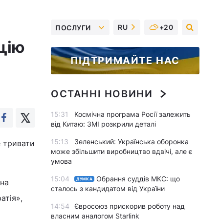
RU
+20
ПОСЛУГИ
цію
ПІДТРИМАЙТЕ НАС
ОСТАННІ НОВИНИ
15:31
Космічна програма Росії залежить
від Китаю: ЗМІ розкрили деталі
15:13
Зеленський: Українська оборонка
е тривати
може збільшити виробництво вдвічі, але є
умова
15:04
Обрання суддів МКС: що
ДУМКА
 на
сталось з кандидатом від України
атія»,
14:54
Євросоюз прискорив роботу над
власним аналогом Starlink