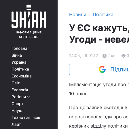
›
Новини
Політика
У ЄС кажуть,
ІНФОРМАЦІЙНЕ
Угоди - неве
АГЕНТСТВО
Головна
Війна
14:05, 26.01.12
2 хв.
Україна
Підпиш
Політика
Економіка
Світ
Імплементація угоди про
Екологія
10 років.
Регіони
Спорт
Про це заявив сьогодні в
Наука
порозі нової угоди про ас
Техно і зв'язок
Лайт
керівник відділу політик