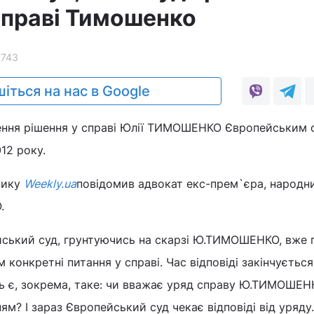
справі Тимошенко
4743
іться на нас в Google
ення рішення у справі Юлії ТИМОШЕНКО Європейським 
12 року.
вику
Weekly.ua
повідомив адвокат екс-прем`єра, народн
.
йський суд, грунтуючись на скарзі Ю.ТИМОШЕНКО, вже 
конкретні питання у справі. Час відповіді закінчується
нь є, зокрема, таке: чи вважає уряд справу Ю.ТИМОШЕН
м? І зараз Європейський суд чекає відповіді від уряду.