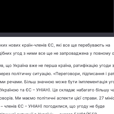
Video
яких нових країн-членів ЄС, які все ще перебувають на
одібних угод з ними все ще не запроваджена у повному о
, що Україна вже не перша країна, ратифікацію угоди 
ерез політичну ситуацію. «Переговори, підписання і ра
ими речами. Більш значною може бути імплементація уг
 Україною та ЄС – УНІАН). Це складає набагато більшу ч
ворів. Ми маємо політичні аспекти цієї справи. 27 міні
 – членів ЄС – УНІАН) погодилися, що угоду не буде