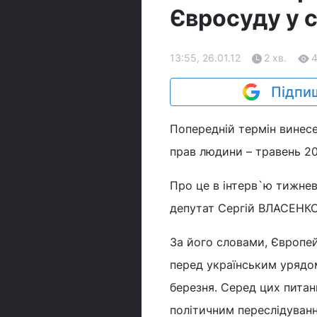
Євросуду у 
13:55, 26.01.12
2 хв.
Підпиш
Попередній термін винес
прав людини – травень 20
Про це в інтерв`ю тижне
депутат Сергій ВЛАСЕНКО
За його словами, Європе
перед українським урядом 
березня. Серед цих пита
політичним переслідування