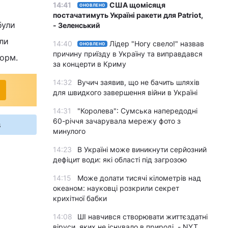
14:41
США щомісяця
ОНОВЛЕНО
постачатимуть Україні ракети для Patriot,
були
- Зеленський
ули
14:40
Лідер "Ногу свело!" назвав
ОНОВЛЕНО
причину приїзду в Україну та виправдався
норм.
за концерти в Криму
14:32
Вучич заявив, що не бачить шляхів
для швидкого завершення війни в Україні
14:31
"Королева": Сумська напередодні
60-річчя зачарувала мережу фото з
s
минулого
14:23
В Україні може виникнути серйозний
дефіцит води: які області під загрозою
14:15
Може долати тисячі кілометрів над
океаном: науковці розкрили секрет
крихітної бабки
14:08
ШІ навчився створювати життєздатні
віруси, яких не існувало в природі, - NYT