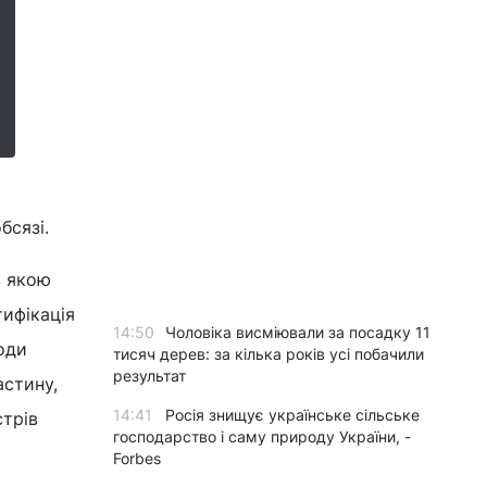
бсязі.
з якою
тифікація
14:50
Чоловіка висміювали за посадку 11
оди
тисяч дерев: за кілька років усі побачили
результат
астину,
14:41
Росія знищує українське сільське
стрів
господарство і саму природу України, -
Forbes