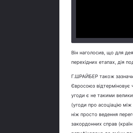
Він наголосив, що для де
перехідних етапах, дія п
Г.ШРАЙБЕР також зазначив
Євросоюз відтерміновує ч
угоди є не такими велик
(угоди про асоціацію між
ніж просто ведення перего
закордонних справ (країн