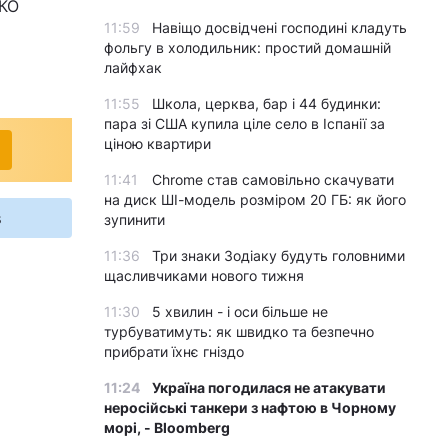
НКО
11:59
Навіщо досвідчені господині кладуть
фольгу в холодильник: простий домашній
лайфхак
11:55
Школа, церква, бар і 44 будинки:
пара зі США купила ціле село в Іспанії за
ціною квартири
11:41
Chrome став самовільно скачувати
на диск ШІ-модель розміром 20 ГБ: як його
s
зупинити
11:36
Три знаки Зодіаку будуть головними
щасливчиками нового тижня
11:30
5 хвилин - і оси більше не
турбуватимуть: як швидко та безпечно
прибрати їхнє гніздо
11:24
Україна погодилася не атакувати
неросійські танкери з нафтою в Чорному
морі, - Bloomberg