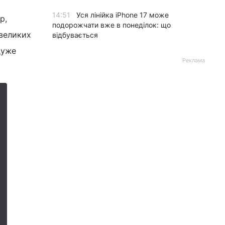
14:51
Уся лінійка iPhone 17 може
р,
подорожчати вже в понеділок: що
 великих
відбувається
дуже
Реклама