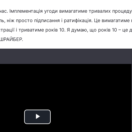
 час. Імплементація угоди вимагатиме тривалих процеду
ь, ніж просто підписання і ратифікація. Це вимагатиме
страції і триватиме років 10. Я думаю, що років 10 – це 
Г.ШРАЙБЕР.
Play