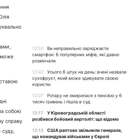
ення
Юлія
уквально
ами,
12:50
Ви неправильно заряджаєте
смартфон: 6 популярних міфів, які давно
 може
розвінчали
12:42
Усього 6 штук на день: вчені назвали
сухофрукт, який може здивувати своєю
дставою
користю
12:27
Ротару не змирилася з пенсією у 6
дні
тисяч гривень і пішла в суд
за собою
12:17
У Кіровоградській області
розбився бойовий вертоліт: що відомо
ну справу
12:13
США раптово звільнили генерала,
 суду,
що командував військами у Європі