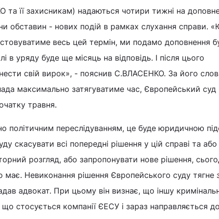
та її захисникам) надаються чотири тижні на доповн
ни обставин - нових подій в рамках слухання справи. «
стовуватиме весь цей термін, ми подамо доповнення б
лі в уряду буде ще місяць на відповідь. І після цього
ести свій вирок», - пояснив С.ВЛАСЕНКО. За його слов
влада максимально затягуватиме час, Європейський суд
очатку травня.
но політичним переслідуванням, це буде юридичною пі
ду скасувати всі попередні рішення у цій справі та або
торний розгляд, або запропонувати нове рішення, сього
о має. Невиконання рішення Європейського суду тягне 
гадав адвокат. При цьому він визнає, що іншу криміналь
о стосується компанії ЄЕСУ і зараз направляється до