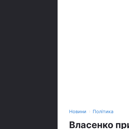
›
Новини
Політика
Власенко пр