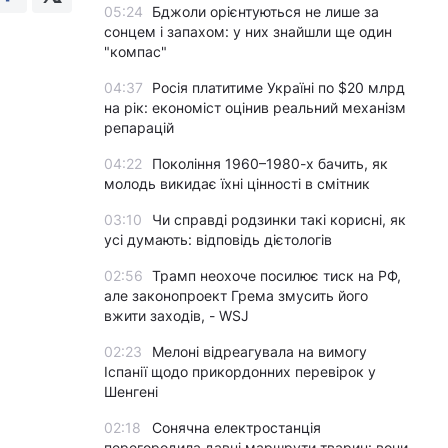
05:24
Бджоли орієнтуються не лише за
сонцем і запахом: у них знайшли ще один
"компас"
04:37
Росія платитиме Україні по $20 млрд
на рік: економіст оцінив реальний механізм
репарацій
04:22
Покоління 1960–1980-х бачить, як
молодь викидає їхні цінності в смітник
03:10
Чи справді родзинки такі корисні, як
усі думають: відповідь дієтологів
02:56
Трамп неохоче посилює тиск на РФ,
але законопроект Грема змусить його
вжити заходів, - WSJ
02:23
Мелоні відреагувала на вимогу
Іспанії щодо прикордонних перевірок у
Шенгені
02:18
Сонячна електростанція
перегородила давні маршрути тварин: вони