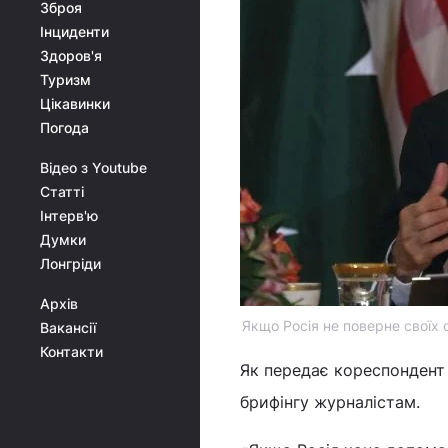
Зброя
Інциденти
Здоров'я
Туризм
Цікавинки
Погода
Відео з Youtube
Статті
Інтерв'ю
Думки
Лонгріди
Архів
Якщо Росія не поверне своїх 
Вакансії
Контакти
Як передає кореспондент
брифінгу журналістам.