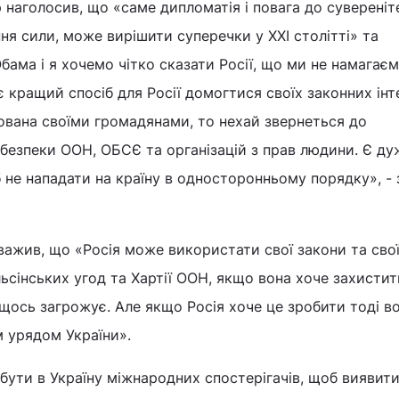
наголосив, що «саме дипломатія і повага до сувереніте
я сили, може вирішити суперечки у ХХІ столітті» та
ама і я хочемо чітко сказати Росії, що ми не намагає
є кращий спосіб для Росії домогтися своїх законних інт
бована своїми громадянами, то нехай звернеться до
 безпеки ООН, ОБСЄ та організацій з прав людини. Є ду
не нападати на країну в односторонньому порядку», - 
ажив, що «Росія може використати свої закони та сво
льсінських угод та Хартії ООН, якщо вона хоче захистит
м щось загрожує. Але якщо Росія хоче це зробити тоді в
 урядом України».
бути в Україну міжнародних спостерігачів, щоб виявити