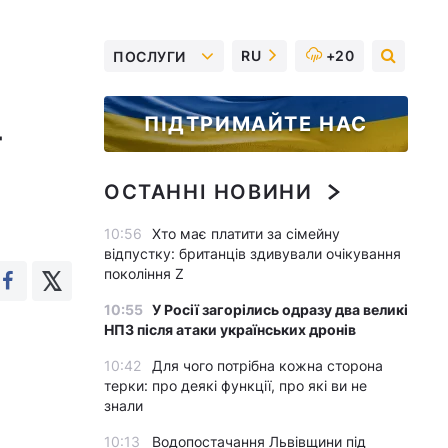
RU
+20
ПОСЛУГИ
ПІДТРИМАЙТЕ НАС
-
ОСТАННІ НОВИНИ
10:56
Хто має платити за сімейну
відпустку: британців здивували очікування
покоління Z
10:55
У Росії загорілись одразу два великі
НПЗ після атаки українських дронів
10:42
Для чого потрібна кожна сторона
терки: про деякі функції, про які ви не
знали
10:13
Водопостачання Львівщини під