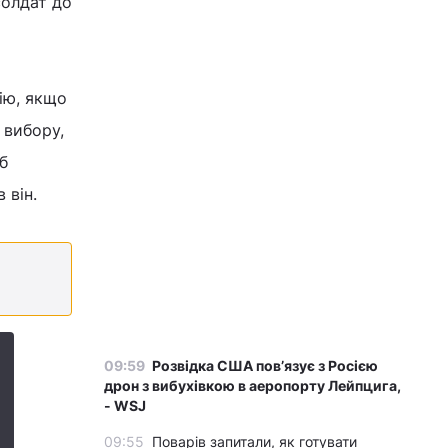
солдат до
ію, якщо
 вибору,
б
 він.
09:59
Розвідка США пов’язує з Росією
дрон з вибухівкою в аеропорту Лейпцига,
- WSJ
09:55
Поварів запитали, як готувати