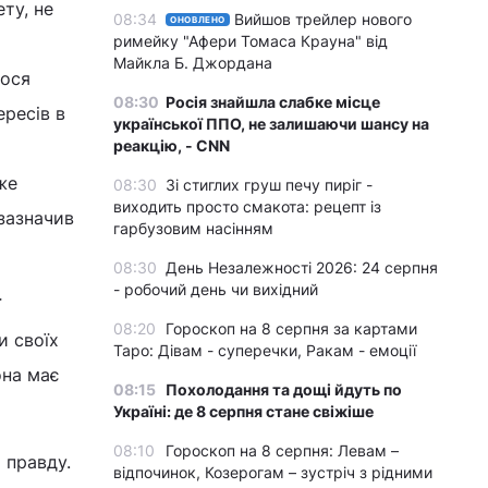
ту, не
08:34
Вийшов трейлер нового
ОНОВЛЕНО
римейку "Афери Томаса Крауна" від
Майкла Б. Джордана
мося
08:30
Росія знайшла слабке місце
ересів в
української ППО, не залишаючи шансу на
реакцію, - CNN
же
08:30
Зі стиглих груш печу пиріг -
виходить просто смакота: рецепт із
зазначив
гарбузовим насінням
08:30
День Незалежності 2026: 24 серпня
- робочий день чи вихідний
ї
08:20
Гороскоп на 8 серпня за картами
и своїх
Таро: Дівам - суперечки, Ракам - емоції
она має
08:15
Похолодання та дощі йдуть по
Україні: де 8 серпня стане свіжіше
08:10
Гороскоп на 8 серпня: Левам –
 правду.
відпочинок, Козерогам – зустріч з рідними