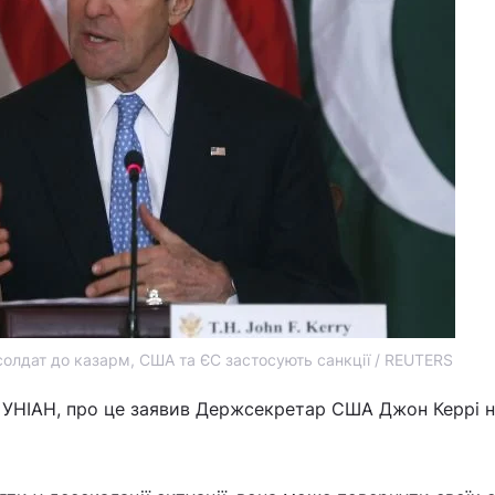
солдат до казарм, США та ЄС застосують санкції / REUTERS
 УНІАН, про це заявив Держсекретар США Джон Керрі 