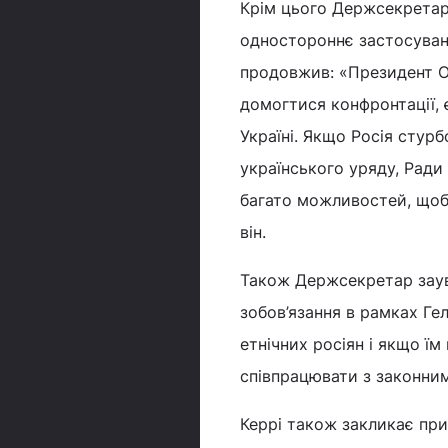
Крім цього Держсекретар 
одностороннє застосуванн
продовжив: «Президент Об
домогтися конфронтації, 
Україні. Якщо Росія стур
українського уряду, Ради
багато можливостей, щоб 
він.
Також Держсекретар заув
зобов’язання в рамках Ге
етнічних росіян і якщо ї
співпрацювати з законним
Керрі також закликає при