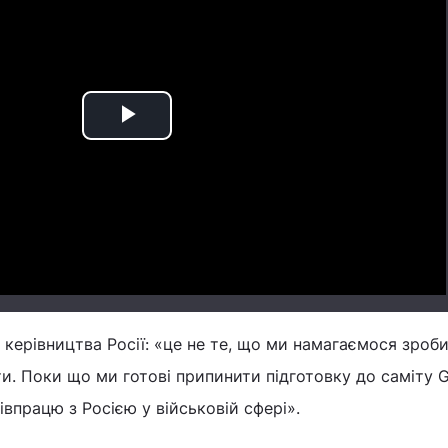
Play
Video
 керівництва Росії: «це не те, що ми намагаємося зроби
и. Поки що ми готові припинити підготовку до саміту G
впрацю з Росією у військовій сфері».