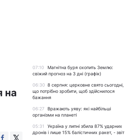
07:10
Магнітна буря охопить Землю:
свіжий прогноз на 3 дні (графік)
06:30
8 серпня: церковне свято сьогодні,
я на
що потрібно зробити, щоб здійснилося
бажання
06:27
Вражають уяву: які найбільші
організми на планеті
05:31
Україна у липні збила 87% ударних
дронів і лише 15% балістичних ракет, - звіт