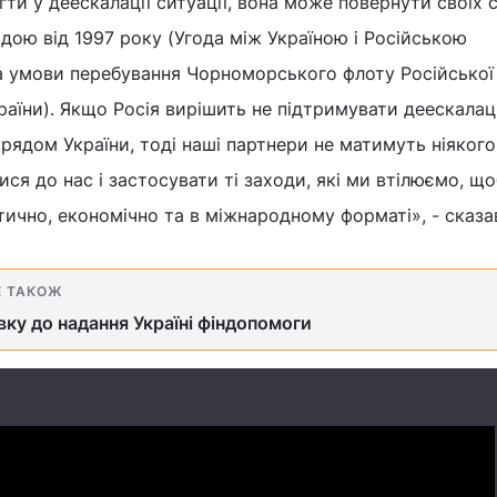
ти у деескалації ситуації, вона може повернути своїх 
одою від 1997 року (Угода між Україною і Російською
а умови перебування Чорноморського флоту Російської
країни). Якщо Росія вирішить не підтримувати деескалац
урядом України, тоді наші партнери не матимуть ніякого
ся до нас і застосувати ті заходи, які ми втілюємо, що
ично, економічно та в міжнародному форматі», - сказав
Е ТАКОЖ
ку до надання Україні фіндопомоги