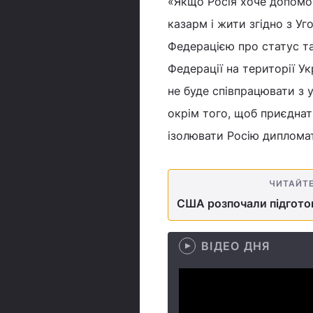
«Якщо Росія хоче допомог
казарм і жити згідно з Уг
Федерацією про статус т
Федерації на території У
не буде співпрацювати з 
окрім того, щоб приєднати
ізолювати Росію дипломат
ЧИТАЙТ
США розпочали підготов
ВІДЕО ДНЯ