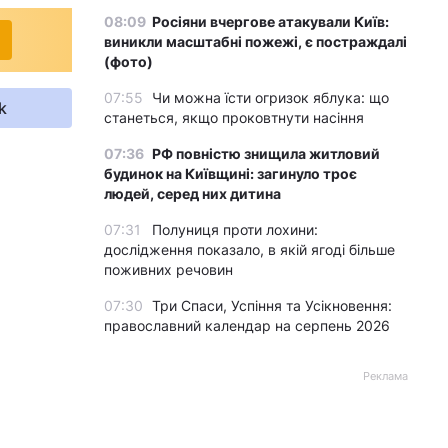
08:09
Росіяни вчергове атакували Київ:
виникли масштабні пожежі, є постраждалі
(фото)
07:55
Чи можна їсти огризок яблука: що
k
станеться, якщо проковтнути насіння
07:36
РФ повністю знищила житловий
будинок на Київщині: загинуло троє
людей, серед них дитина
07:31
Полуниця проти лохини:
дослідження показало, в якій ягоді більше
поживних речовин
07:30
Три Спаси, Успіння та Усікновення:
православний календар на серпень 2026
Реклама