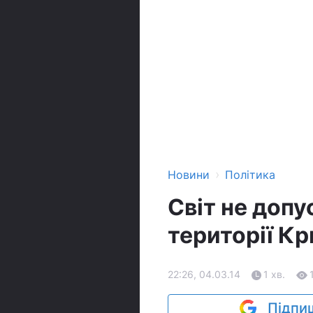
›
Новини
Політика
Світ не допу
території К
22:26, 04.03.14
1 хв.
Підпиш