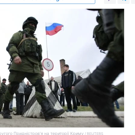
ругого Придністров’я на території Криму
/ REUTERS