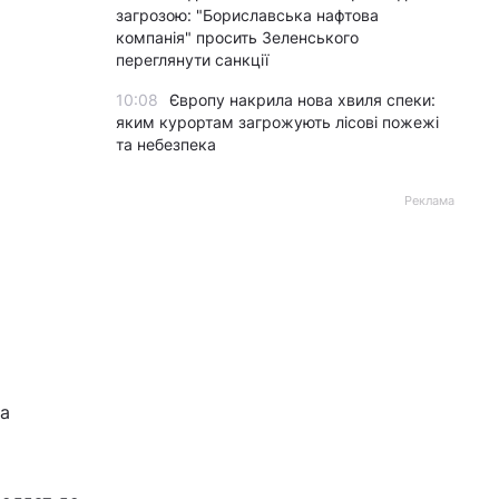
загрозою: "Бориславська нафтова
компанія" просить Зеленського
переглянути санкції
10:08
Європу накрила нова хвиля спеки:
яким курортам загрожують лісові пожежі
та небезпека
Реклама
на