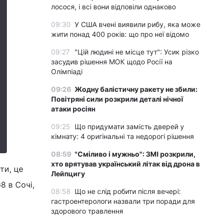
лосося, і всі вони відповіли однаково
09:30
У США вчені виявили рибу, яка може
жити понад 400 років: що про неї відомо
09:27
"Цій людині не місце тут": Усик різко
засудив рішення МОК щодо Росії на
Олімпіаді
09:26
Жодну балістичну ракету не збили:
Повітряні сили розкрили деталі нічної
атаки росіян
09:25
Що придумати замість дверей у
кімнату: 4 оригінальні та недорогі рішення
08:59
"Сміливо і мужньо": ЗМІ розкрили,
хто врятував український літак від дрона в
ти, це
Лейпцигу
8 в Сочі,
08:58
Що не слід робити після вечері:
гастроентерологи назвали три поради для
здорового травлення