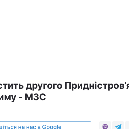
стить другого Придністров’
риму - МЗС
1
іться на нас в Google