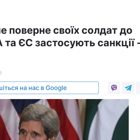
е поверне своїх солдат до
 та ЄС застосують санкції 
3
іться на нас в Google