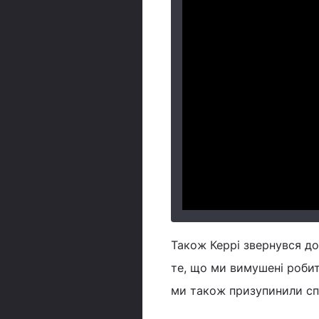
Також Керрі звернувся до
те, що ми вимушені робит
ми також призупинили спі