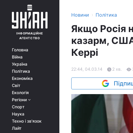
›
Новини
Політика
Якщо Росія н
ІНФОРМАЦІЙНЕ
казарм, США
АГЕНТСТВО
Керрі
Головна
Війна
Україна
22:44, 04.03.14
2 хв.
Політика
Економіка
Підпиш
Світ
Екологія
Регіони
Спорт
Наука
Техно і зв'язок
Лайт