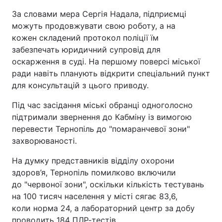
За словами мера Сергія Надала, підприємці
Лонгріди
можуть продовжувати свою роботу, а на
кожен складений протокол поліції їм
Відео з Youtube
Статті
забезпечать юридичний супровід для
оскарження в суді. На першому поверсі міської
Інтерв'ю
Думки
ради навіть планують відкрити спеціальний пункт
для консультацій з цього приводу.
Архів
Вакансії
Під час засідання міські обранці одноголосно
Контакти
підтримали звернення до Кабміну із вимогою
перевести Тернопіль до "помаранчевої зони"
Послуги
захворюваності.
На думку представників відділу охорони
здоров’я, Тернопіль помилково включили
до "червоної зони", оскільки кількість тестувань
на 100 тисяч населення у місті сягає 83,6,
коли норма 24, а лабораторний центр за добу
проводить 184 ПЛР-тестів.