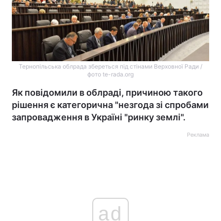
Тернопільська облрада збереться під стінами Верховної Ради /
фото te-rada.org
Як повідомили в облраді, причиною такого
рішення є категорична "незгода зі спробами
запровадження в Україні "ринку землі".
Реклама
ad