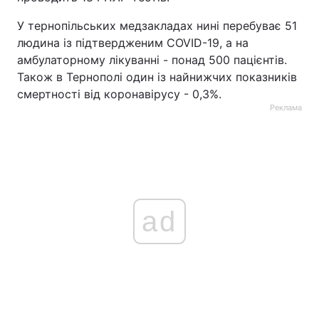
Тема оформлення
У тернопільських медзакладах нині перебуває 51
людина із підтвердженим COVID-19, а на
амбулаторному лікуванні - понад 500 пацієнтів.
Також в Тернополі один із найнижчих показників
смертності від коронавірусу - 0,3%.
Реклама
ad