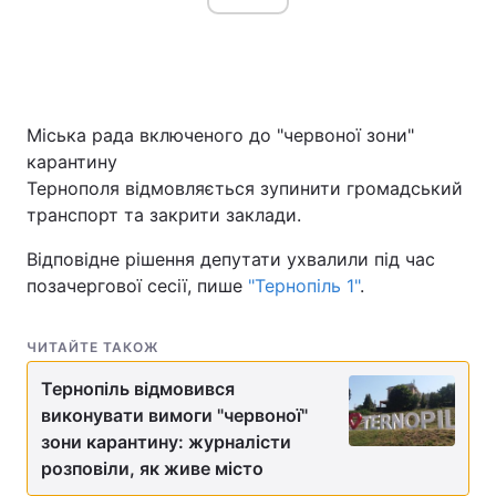
Головна
Війна
Міська рада включеного до "червоної зони"
Україна
Політика
карантину
Тернополя відмовляється зупинити громадський
Економіка
Світ
транспорт та закрити заклади.
Спорт
Наука
Відповідне рішення депутати ухвалили під час
позачергової сесії, пише
"Тернопіль 1"
.
Техно і зв'язок
Лайт
Зброя
Інциденти
ЧИТАЙТЕ ТАКОЖ
Здоров'я
Тернопіль відмовився
Туризм
виконувати вимоги "червоної"
Цікавинки
Погода
зони карантину: журналісти
розповіли, як живе місто
Екологія
Регіони