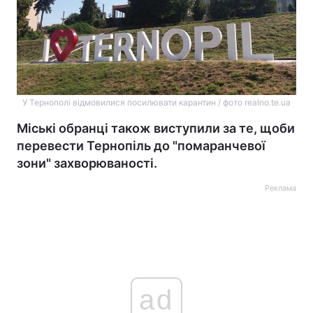
У Тернополі відмовилися посилювати карантин / фото realno.te.ua
Міські обранці також виступили за те, щоби
перевести Тернопіль до "помаранчевої
зони" захворюваності.
Реклама
ad