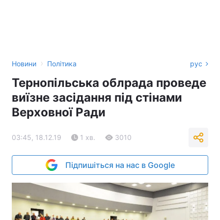
›
Новини
Політика
рус
Тернопільська облрада проведе
виїзне засідання під стінами
Верховної Ради
03:45, 18.12.19
1 хв.
3010
Підпишіться на нас в Google