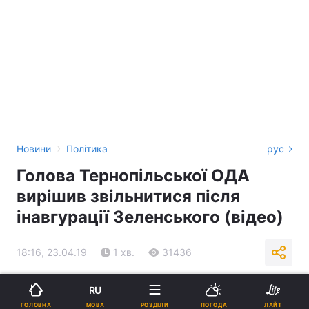
›
Новини
Політика
рус
Голова Тернопільської ОДА
вирішив звільнитися після
інавгурації Зеленського (відео)
18:16, 23.04.19
1 хв.
31436
Підпишіться на нас в Google
RU
МОВА
ГОЛОВНА
РОЗДІЛИ
ПОГОДА
ЛАЙТ