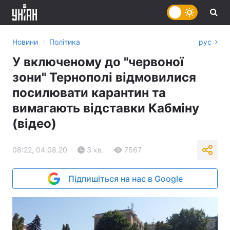
›
Новини
Політика
рус
У включеному до "червоної
зони" Тернополі відмовилися
посилювати карантин та
вимагають відставки Кабміну
(відео)
08:22, 04.08.20
3 хв.
7567
Підпишіться на нас в Google