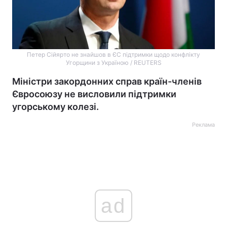
Петер Сійярто не знайшов в ЄС підтримки щодо конфлікту
Угорщини з Україною / REUTERS
Міністри закордонних справ країн-членів
Євросоюзу не висловили підтримки
угорському колезі.
Реклама
ad