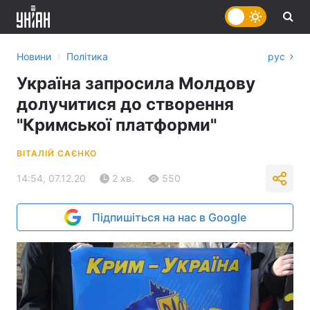
›
Новини
Політика
рус
Україна запросила Молдову
долучитися до створення
"Кримської платформи"
ВІТАЛІЙ САЄНКО
14:54, 07.12.20
2 хв.
550
Підпишіться на нас в Google