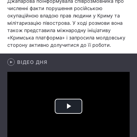
Джапарова поінформувала співрозмовника про
численні факти порушення російською
Лонгріди
окупаційною владою прав людини у Криму та
мілітаризацію півострова. У ході розмови вона
Відео з Youtube
Статті
також представила міжнародну ініціативу
«Кримська платформа» і запросила молдовську
Інтерв'ю
Думки
сторону активно долучитися до її роботи.
Архів
Вакансії
ВІДЕО ДНЯ
Контакти
Послуги
Play
Video