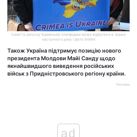
Саміт із запуску Кримської платформи може відбутися в травні
наступного року \ фото УНІАН
Також Україна підтримує позицію нового
президента Молдови Майі Санду щодо
якнайшвидшого виведення російських
військ з Придністровського регіону країни.
Реклама
ad