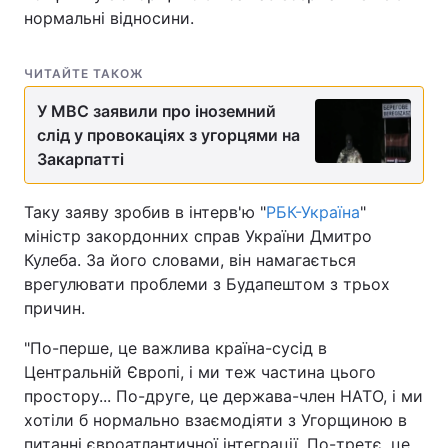
нормальні відносини.
ЧИТАЙТЕ ТАКОЖ
У МВС заявили про іноземний
слід у провокаціях з угорцями на
Закарпатті
Таку заяву зробив в інтерв'ю "
РБК-Україна
"
міністр закордонних справ України Дмитро
Кулеба. За його словами, він намагається
врегулювати проблеми з Будапештом з трьох
причин.
"По-перше, це важлива країна-сусід в
Центральній Європі, і ми теж частина цього
простору... По-друге, це держава-член НАТО, і ми
хотіли б нормально взаємодіяти з Угорщиною в
питанні євроатлантичної інтеграції. По-третє, це