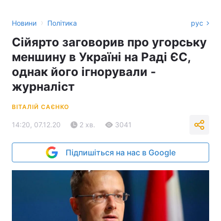
›
Новини
Політика
рус
Сійярто заговорив про угорську
меншину в Україні на Раді ЄС,
однак його ігнорували -
журналіст
ВІТАЛІЙ САЄНКО
14:20, 07.12.20
2 хв.
3041
Підпишіться на нас в Google