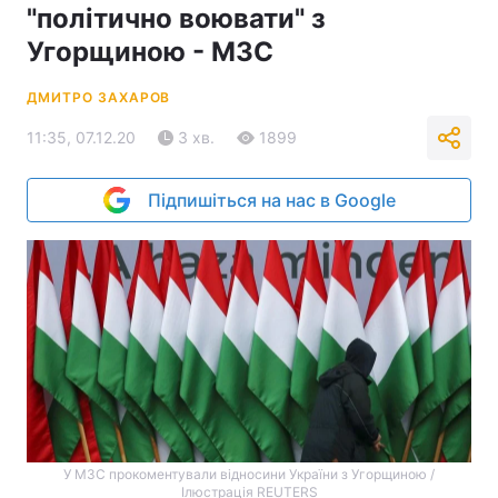
"політично воювати" з
Угорщиною - МЗС
ДМИТРО ЗАХАРОВ
11:35, 07.12.20
3 хв.
1899
Підпишіться на нас в Google
У МЗС прокоментували відносини України з Угорщиною /
Ілюстрація REUTERS