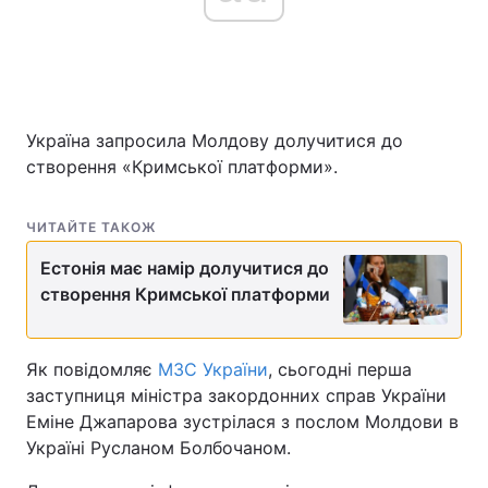
Головна
Війна
Україна запросила Молдову долучитися до
Україна
Політика
створення «Кримської платформи».
Економіка
Світ
ЧИТАЙТЕ ТАКОЖ
Спорт
Наука
Естонія має намір долучитися до
Техно і зв'язок
Лайт
створення Кримської платформи
Зброя
Інциденти
Як повідомляє
МЗС України
, сьогодні перша
Здоров'я
Туризм
заступниця міністра закордонних справ України
Еміне Джапарова зустрілася з послом Молдови в
Цікавинки
Погода
Україні Русланом Болбочаном.
Екологія
Регіони