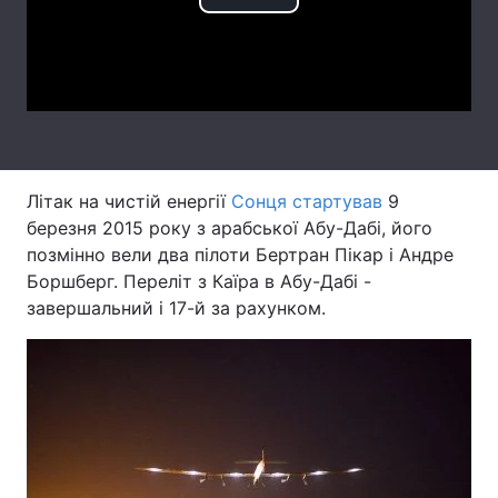
Play
Лонгріди
Video
Відео з Youtube
Статті
Інтерв'ю
Думки
Літак на чистій енергії
Сонця стартував
9
Архів
Вакансії
березня 2015 року з арабської Абу-Дабі, його
Контакти
позмінно вели два пілоти Бертран Пікар і Андре
Боршберг. Переліт з Каїра в Абу-Дабі -
Послуги
завершальний і 17-й за рахунком.