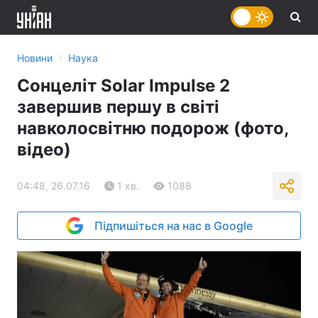
›
Новини
Наука
Сонцеліт Solar Impulse 2
завершив першу в світі
навколосвітню подорож (фото,
відео)
04:48, 26.07.16
1 хв.
1088
Підпишіться на нас в Google