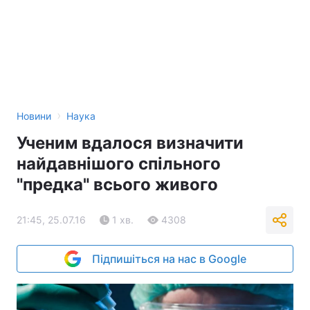
›
Новини
Наука
Ученим вдалося визначити
найдавнішого спільного
"предка" всього живого
21:45, 25.07.16
1 хв.
4308
Підпишіться на нас в Google