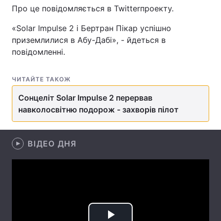
Про це повідомляється в Twitter
проекту.
«Solar Impulse 2 і Бертран Пікар успішно
приземлилися в Абу-Дабі», - йдеться в
Головна
Війна
повідомленні.
Україна
Політика
ЧИТАЙТЕ ТАКОЖ
Економіка
Світ
Сонцеліт Solar Impulse 2 перервав
Спорт
Наука
навколосвітню подорож - захворів пілот
Техно і зв'язок
Лайт
ВІДЕО ДНЯ
Зброя
Інциденти
Здоров'я
Туризм
Цікавинки
Погода
Екологія
Регіони