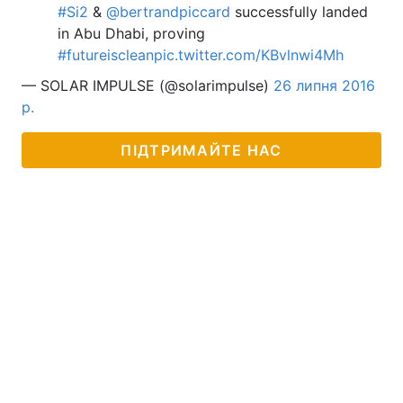
#Si2
&
@bertrandpiccard
successfully landed
in Abu Dhabi, proving
#futureisclean
pic.twitter.com/KBvlnwi4Mh
— SOLAR IMPULSE (@solarimpulse)
26 липня 2016
р.
ПІДТРИМАЙТЕ НАС