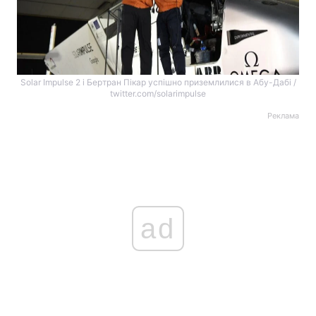
Solar Impulse 2 і Бертран Пікар успішно приземлилися в Абу-Дабі /
twitter.com/solarimpulse
Реклама
ad