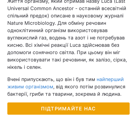
Життя організму, який отримав назву Luca (Last
Universal Common Ancestor - останній всесвітній
спільний предок) описане в науковому журналі
Nature Microbiology. Для обміну речовин
одноклітинний організм використовував
вуглекислий газ, водень та азот і не потребував
кисню. Всі хімічні реакції Luca здійснював без
допомоги сонячного світла. При цьому він міг
використовувати такі речовини, як залізо, сірка,
нікель і селен.
Вчені припускають, що він і був тим
найперший
живим організмом
, від якого потім розвинулися
бактерії, гриби та тварини, зокрема й людина.
ПІДТРИМАЙТЕ НАС