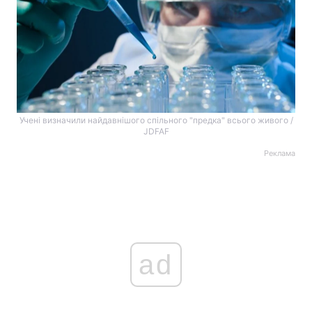
Учені визначили найдавнішого спільного "предка" всього живого /
JDFAF
Реклама
ad