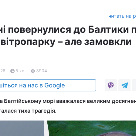
читать на 
і повернулися до Балтики п
 вітропарку – але замовкли
.26
5 хв.
3904
іться на нас в Google
а Балтійському морі вважалася великим досягне
алася тиха трагедія.