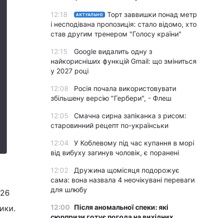
12:18
Торт заввишки понад метр
АКТУАЛЬНО
і несподівана пропозиція: стало відомо, хто
став другим тренером "Голосу країни"
12:15
Google видалить одну з
найкорисніших функцій Gmail: що зміниться
у 2027 році
12:08
Росія почала використовувати
збільшену версію "Гербери", - Флеш
12:05
Смачна сирна запіканка з рисом:
старовинний рецепт по-українськи
12:04
У Коблевому під час купання в морі
від вибуху загинув чоловік, є поранені
12:02
Дружина щомісяця подорожує
сама: вона назвала 4 неочікувані переваги
для шлюбу
 26
12:00
Після аномальної спеки: які
ики.
сюрпризи готує погода на вихідних