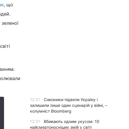
ни
, що
юдей.
 зеленої
світі
виням.
 полювали
12:31
Союзники підвели Україну і
залишили лише один сценарій у війні, –
колумніст Bloomberg
12:31
Вбивають одним укусом: 10
найсмертоносніших змій у світі