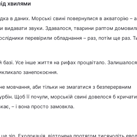
під хвилями
дка в даних. Морські свині повернулися в акваторію – 
и видавати звуки. Здавалося, тварини раптом домовил
ослідники перевірили обладнання – раз, потім ще раз. Т
й базі. Усе інше життя на рифах процвітало. Залишалос
викликало занепокоєння.
не мовчання, аби тільки не змагатися з безперервним
бін. Щоб її почули, морській свині довелося б кричати
кає, – і вона просто замовкла.
 це зір. Ехолокація, відточена протягом тисячоліть евол