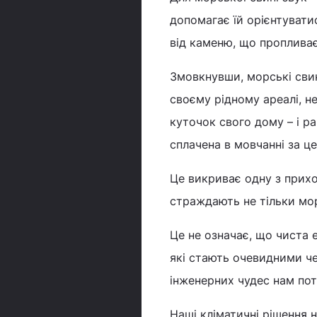
допомагає їй орієнтуватис
від каменю, що пропливає
Змовкнувши, морські свин
своєму рідному ареалі, н
куточок свого дому – і р
сплачена в мовчанні за ц
Це викриває одну з прихо
страждають не тільки мор
Це не означає, що чиста 
які стають очевидними че
інженерних чудес нам пот
Наші кліматичні рішення 