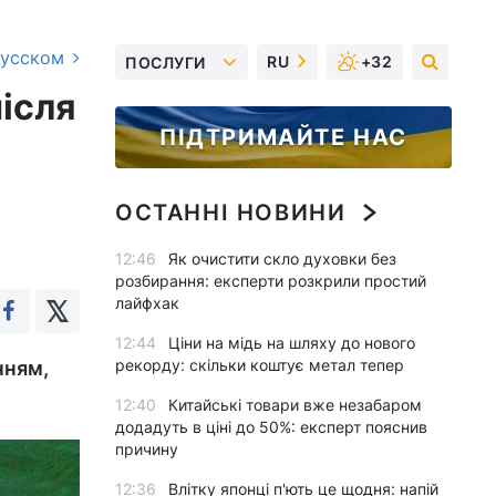
русском
RU
+32
ПОСЛУГИ
ісля
ПІДТРИМАЙТЕ НАС
ОСТАННІ НОВИНИ
12:46
Як очистити скло духовки без
розбирання: експерти розкрили простий
лайфхак
12:44
Ціни на мідь на шляху до нового
рекорду: скільки коштує метал тепер
нням,
12:40
Китайські товари вже незабаром
додадуть в ціні до 50%: експерт пояснив
причину
12:36
Влітку японці п'ють це щодня: напій