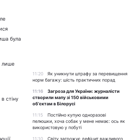
але
ися
иша була
я лише
11:20
Як уникнути штрафу за перевищення
норм багажу: шість практичних порад
11:16
Загроза для України: журналісти
створили мапу зі 150 військовими
 в стіну
обʼєктам в Білорусі
11:15
Постійно купую одноразові
пелюшки, хоча собак у мене немає: ось як
використовую у побуті
юції,
11:10
Світу загрожує дефіцит важливого