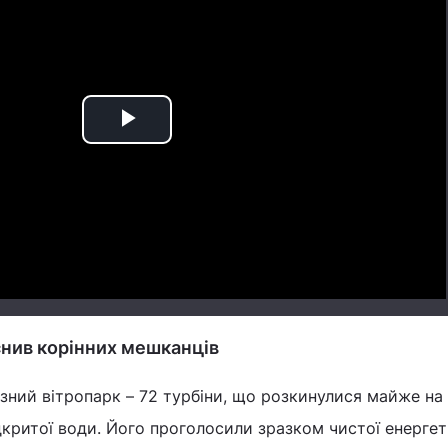
Play
Video
снив корінних мешканців
езний вітропарк – 72 турбіни, що розкинулися майже на
дкритої води. Його проголосили зразком чистої енергет