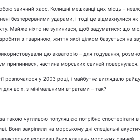
обою звичний хаос. Колишні мешканці цих місць – невл
снені безперервними ударами, і тоді це відмахнулися як 
кту. Майже ніхто не зупинився, щоб задуматися: що міс
зробити з твариною, життя якої цілком базується на зву
 використовували цю акваторію – для годування, розмн
шум припинився, частина морських свиней повернулася.
ії розпочалося у 2003 році, і майбутнє виглядало райд
 для всіх, з мінімальними втратами – так?
за такою чутливою популяцією потрібно спостерігати в
ві. Вони закріпили на морському дні спеціальні акустич
характерних ехолокаційних клацань морських свиней.