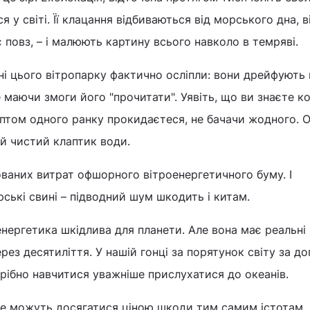
я у світі. Її клацання відбиваються від морського дна, в
 повз, – і малюють картину всього навколо в темряві.
і цього вітропарку фактично осліпли: вони дрейфують 
е маючи змоги його "прочитати". Уявіть, що ви знаєте к
аптом одного ранку прокидаєтеся, не бачачи жодного. О
ей чистий клаптик води.
ваних витрат офшорного вітроенергетичного буму. І
ські свині – підводний шум шкодить і китам.
енергетика шкідлива для планети. Але вона має реальні 
рез десятиліття. У нашій гонці за порятунок світу за 
рібно навчитися уважніше прислухатися до океанів.
не можуть досягатися ціною шкоди тим самим істотам,