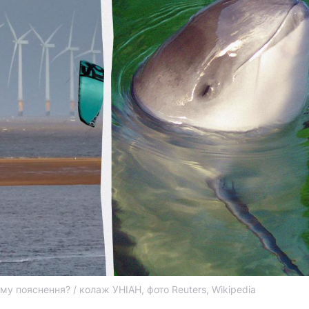
му пояснення? / колаж УНІАН, фото Reuters, Wikipedia