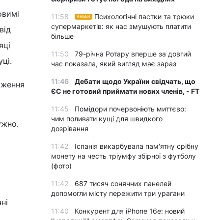
овимі
11:58
Психологічні пастки та трюки
УНІАН
супермаркетів: як нас змушують платити
від
більше
яці
11:50
79-річна Ротару вперше за довгий
ці.
час показала, який вигляд має зараз
11:46
Дебати щодо України свідчать, що
оження
ЄС не готовий приймати нових членів, - FT
11:45
Помідори почервоніють миттєво:
чим поливати кущі для швидкого
ужно.
дозрівання
11:42
Іспанія викарбувала пам'ятну срібну
монету на честь тріумфу збірної з футболу
(фото)
11:42
687 тисяч сонячних панелей
допомогли місту пережити три урагани
ні
11:40
Конкурент для iPhone 16e: новий