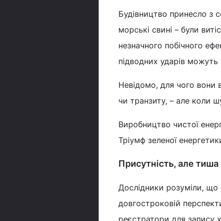
Будівництво принесло з с
морські свині – були виті
незначного побічного ефе
підводних ударів можуть 
Невідомо, для чого вони
чи транзиту, – але коли 
Виробництво чистої енерг
Тріумф зеленої енергетики
Присутність, але тиша
Дослідники розуміли, що 
довгостроковій перспекти
реєстратори для запису 