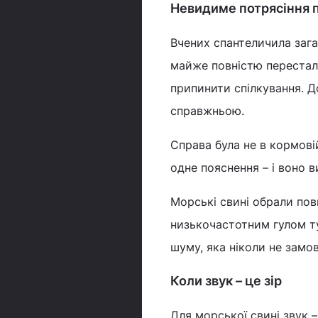
Невидиме потрясіння 
Вчених спантеличила зага
майже повністю перестал
припинити спілкування. Д
справжньою.
Справа була не в кормові
одне пояснення – і воно 
Морські свині обрали пов
низькочастотним гулом тур
шуму, яка ніколи не замов
Коли звук – це зір
Для морської свині звук –