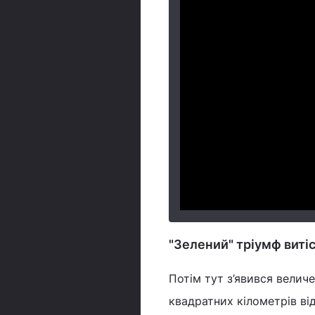
"Зелений" тріумф виті
Потім тут з’явився велич
квадратних кілометрів ві