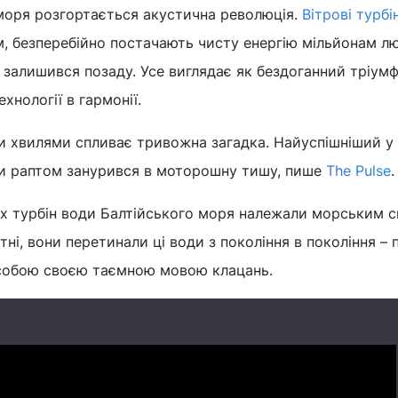
 моря розгортається акустична революція.
Вітрові турбі
, безперебійно постачають чисту енергію мільйонам л
залишився позаду. Усе виглядає як бездоганний тріумф
хнології в гармонії.
 хвилями спливає тривожна загадка. Найуспішніший у 
ки раптом занурився в моторошну тишу, пише
The Pulse
.
их турбін води Балтійського моря належали морським с
тні, вони перетинали ці води з покоління в покоління –
 собою своєю таємною мовою клацань.