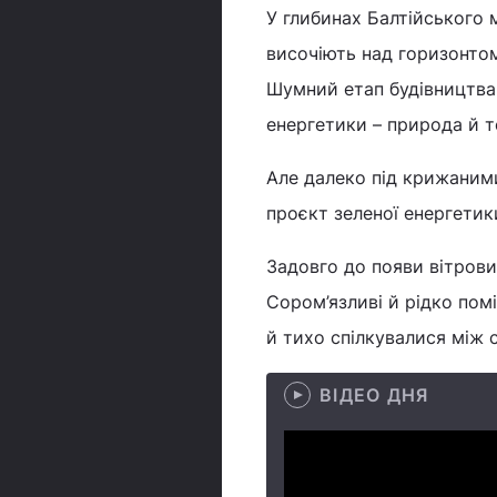
У глибинах Балтійського
височіють над горизонтом
Шумний етап будівництва 
енергетики – природа й те
Але далеко під крижаними
проєкт зеленої енергети
Задовго до появи вітров
Сором’язливі й рідко помі
й тихо спілкувалися між
ВІДЕО ДНЯ