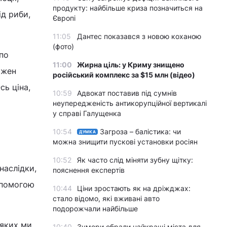
продукту: найбільше криза позначиться на
ід риби,
Європі
11:05
Дантес показався з новою коханою
(фото)
по
11:00
Жирна ціль: у Криму знищено
ожен
російський комплекс за $15 млн (відео)
сь ціна,
10:59
Адвокат поставив під сумнів
неупередженість антикорупційної вертикалі
у справі Галущенка
10:54
Загроза – балістика: чи
ДУМКА
можна знищити пускові установки росіян
10:52
Як часто слід міняти зубну щітку:
наслідки,
пояснення експертів
допомогою
10:44
Ціни зростають як на дріжджах:
стало відомо, які вживані авто
подорожчали найбільше
 яких ми
10:40
Зумери обрали найкращі міста для