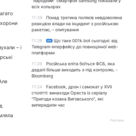
"народний" смартфон Samsung показали у
всіх кольорах
багато
11:39
Понад третина поляків невдоволена
охорони
реакцією влади на інцидент з російською
ракетою, – опитування
11:28
Що таке 001k.bot сьогодні: від
НК
Telegram-інтерфейсу до повноцінної web-
ухали – і
платформи
рські
11:26
Російська еліта боїться ФСБ, яка
дедалі більше виходить з-під контролю, -
Bloomberg
Але
11:24
Facebook, дрон і самокат у XVII
столітті: винаходи Ореста із серіалу
"Пригоди козака Виговського", які
випередили час
д
омляла
Реклама