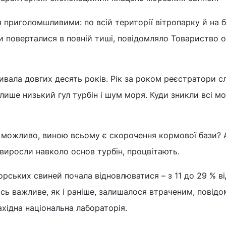
 приголомшливими: по всій території вітропарку й на 
и поверталися в повній тиші, повідомляло Товариство 
ивала довгих десять років. Рік за роком реєстратори сл
лише низький гул турбін і шум моря. Куди зникли всі мо
 можливо, виною всьому є скорочення кормової бази? 
 виросли навколо основ турбін, процвітають.
рських свиней почала відновлюватися – з 11 до 29 % ві
сь важливе, як і раніше, залишалося втраченим, повід
ахідна національна лабораторія.