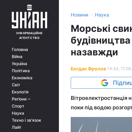
›
Новини
Наука
Морські свин
ІНФОРМАЦІЙНЕ
будівництва
АГЕНТСТВО
назавжди
Головна
Війна
Україна
Богдан Фролов
14:43, 17.06
Політика
Економіка
Підпиш
Світ
Екологія
Вітроелектростанція н
Регіони
Спорт
поки під водою розгорт
Наука
Техно і зв'язок
Лайт