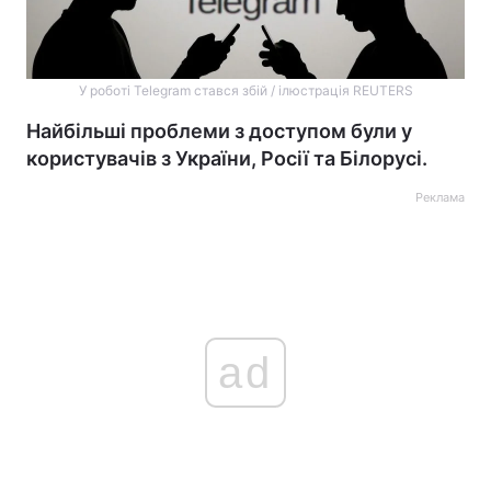
У роботі Telegram стався збій / ілюстрація REUTERS
Найбільші проблеми з доступом були у
користувачів з України, Росії та Білорусі.
Реклама
ad