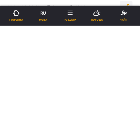
12:34, 25.09.20
3 хв.
1343
RU
МОВА
ГОЛОВНА
РОЗДІЛИ
ПОГОДА
ЛАЙТ
Підпишіться на нас в Google
Держава ставитиме на облік людей, які використовують російську
соцмережу "ВК" / фото REUTERS
У МВС наголошують, що особи, які
користуються забороненим російським
інтернет-ресурсом, порушують українське