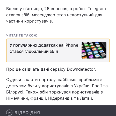
Вдень у п'ятницю, 25 вересня, в роботі Telegram
стався збій, месенджер став недоступний для
частини користувачів.
Головна
Війна
Україна
Політика
ЧИТАЙТЕ ТАКОЖ
У популярних додатках на iPhone
Економіка
Світ
стався глобальний збій
Спорт
Наука
Техно і зв'язок
Лайт
Про це свідчать дані сервісу Downdetector.
Судячи з карти порталу, найбільші проблеми з
Зброя
Інциденти
доступом були у користувачів з України, Росії та
Здоров'я
Туризм
Білорусі. Також збій торкнувся користувачів з
Німеччини, Франції, Нідерландів та Латвії.
Цікавинки
Погода
ВІДЕО ДНЯ
Екологія
Регіони