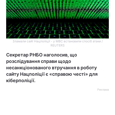
Зламали сайт Нацполіції - у МВС встановили спосіб атаки /
REUTERS
Секретар РНБО наголосив, що
розслідування справи щодо
несанкціонованого втручання в роботу
сайту Нацполіції є «справою честі» для
кіберполіції.
Реклама