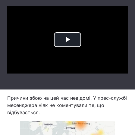
Лонгріди
Відео з Youtube
Статті
Інтерв'ю
Думки
Play
Архів
Вакансії
Video
Контакти
Послуги
Причини збою на цей час невідомі. У прес-службі
месенджера ніяк не коментували те, що
відбувається.