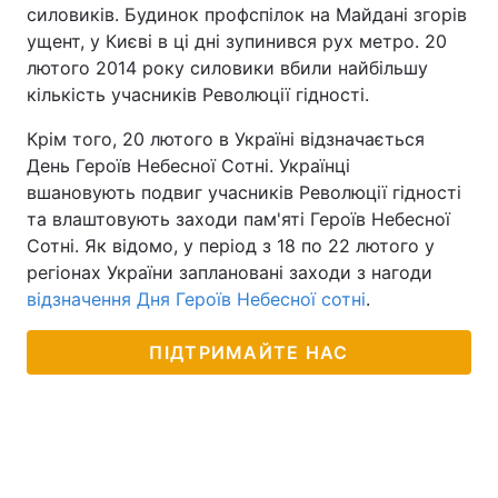
силовиків. Будинок профспілок на Майдані згорів
Лонгріди
ущент, у Києві в ці дні зупинився рух метро. 20
лютого 2014 року силовики вбили найбільшу
кількість учасників Революції гідності.
Відео з Youtube
Статті
Крім того, 20 лютого в Україні відзначається
Інтерв'ю
Думки
День Героїв Небесної Сотні. Українці
вшановують подвиг учасників Революції гідності
Архів
Вакансії
та влаштовують заходи пам'яті Героїв Небесної
Сотні. Як відомо, у період з 18 по 22 лютого у
Контакти
регіонах України заплановані заходи з нагоди
відзначення Дня Героїв Небесної сотні
.
Послуги
ПІДТРИМАЙТЕ НАС