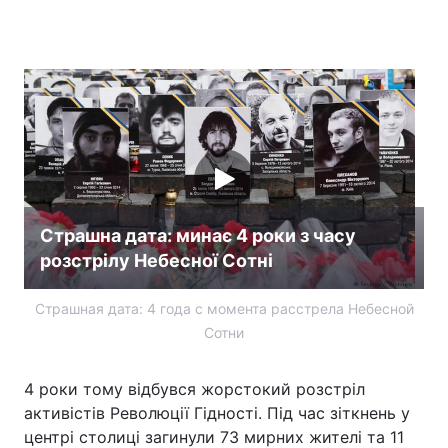
Головна
Війна
Україна
Політика
Економіка
Світ
Спорт
Наука
Страшна дата: минає 4 роки з часу
розстрілу Небесної Сотні
Техно і зв'язок
Лайт
Зброя
Інциденти
Страшная дата: 4 года с момента расстрела Небесной
Сотни
Здоров'я
Туризм
4 роки тому відбувся жорстокий розстріл
Цікавинки
Погода
активістів Революції Гідності. Під час зіткнень у
центрі столиці загинули 73 мирних жителі та 11
Екологія
Регіони