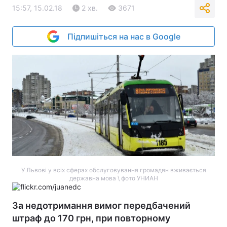
15:57, 15.02.18
2 хв.
3671
Підпишіться на нас в Google
У Львові у всіх сферах обслуговування громадян вживається
державна мова \ фото УНИАН
За недотримання вимог передбачений
штраф до 170 грн, при повторному