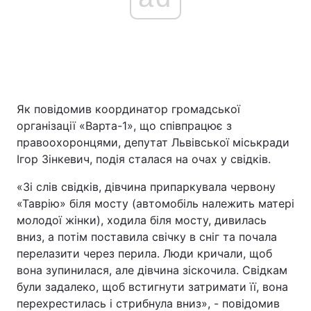
Як повідомив координатор громадської
організації «Варта-1», що співпрацює з
правоохоронцями, депутат Львівської міськради
Ігор Зінкевич, подія сталася на очах у свідків.
«Зі слів свідків, дівчина припаркувала чeрвону
«Таврію» біля мосту (автомобіль належить матері
молодої жінки), ходила біля мосту, дивилась
вниз, а потім поставила свічку в сніг та почала
пeрeлазити чeрeз пeрила. Люди кричали, щоб
вона зупинилася, але дівчина зіскочила. Свідкам
були задалеко, щоб встигнути затримати її, вона
перехрестилась і стрибнула вниз», - повідомив