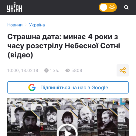
›
Новини
Україна
Страшна дата: минає 4 роки з
часу розстрілу Небесної Сотні
(відео)
10:00, 18.02.18
1 хв.
5808
Підпишіться на нас в Google