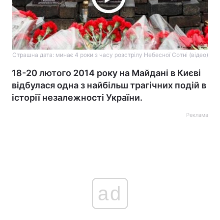
Страшна дата: минає 4 роки з часу розстрілу Небесної Сотні (відео)
18-20 лютого 2014 року на Майдані в Києві
відбулася одна з найбільш трагічних подій в
історії незалежності України.
Реклама
ad