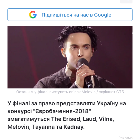
Підпишіться на нас в Google
Останнім у фіналі виступить співак Melovin / скріншот СТБ
У фіналі за право представляти Україну на
конкурсі "Євробачення-2018"
змагатимуться The Erised, Laud, Vilna,
Melovin, Tayanna та Kadnay.
Реклама