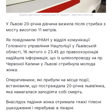
Зараз дівчина перебуває в лікарні / dpchas.com.ua
У Львові 20-річна дівчина вижила після стрибка з
мосту висотою 11 метрів.
Як повідомили УНІАН у відділі комунікації
Головного управління Нацполіції у Львівській
області, 16 лютого о 23.45 до правоохоронців
надійшла інформація, що із шляхопроводу на пр.
Червоної Калини у Львові стрибнула молода
жінка.
Оперативники, які прибули на місце події,
встановили, що постраждала 20-річна львів’янка,
яка намагалася заподіяти собі смерть.
Внаслідок падіння жінка отримала тяжкі тілесні
ушкодження і перебуває в лікарні.