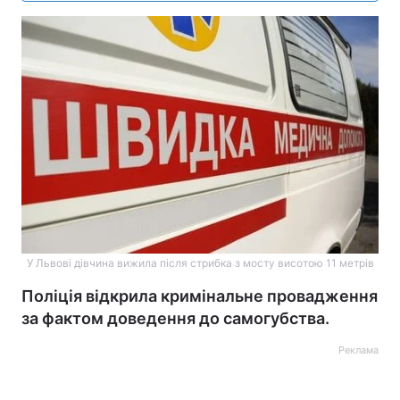
У Львові дівчина вижила після стрибка з мосту висотою 11 метрів
Поліція відкрила кримінальне провадження
за фактом доведення до самогубства.
Реклама