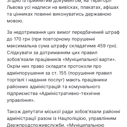
Згідно із прийнятим документом, на території
Львова усі надписи на вивісках, плакатах, афішах
та цінниках повинні виконуватись державною
мовою.
За недотримання цих вимог передбачений штраф
до 170 грн (при повторному порушенні
максимальна сума штрафу складатиме 459 грн).
Слідкувати за дотриманням цих правил
зобов'язали працівників «Муніципальної варти».
Окрім них право складати протоколи про
адмінпорушення за ст. 155 (порушення правил
торгівлі і надання послуг) мають працівники
районних адміністрацій та комунального
підприємства «Адміністративно-технічне
управління».
Також депутати міської ради зобов'язали районні
адміністрації разом із Нацполіцією, управлінням
Держпродспоживслужби, «Муніципальною