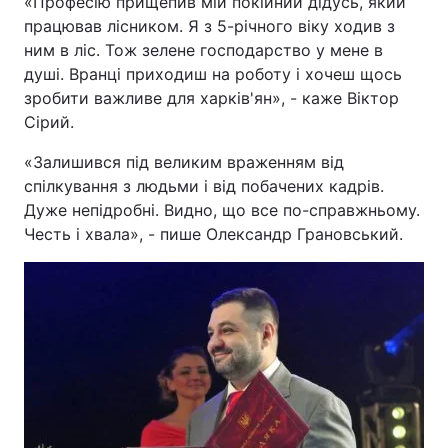
«Професію прищепив мій покійний дідусь, який
працював лісником. Я з 5-річного віку ходив з
ним в ліс. Тож зелене господарство у мене в
душі. Вранці приходиш на роботу і хочеш щось
зробити важливе для харків'ян», - каже Віктор
Сірий.
«Залишився під великим враженням від
спілкування з людьми і від побачених кадрів.
Дуже непідробні. Видно, що все по-справжньому.
Честь і хвала», - пише Олександр Грановський.