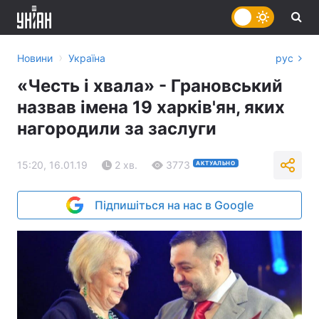
›
Новини
Україна
рус
«Честь і хвала» - Грановський
назвав імена 19 харків'ян, яких
нагородили за заслуги
15:20, 16.01.19
2 хв.
3773
АКТУАЛЬНО
Підпишіться на нас в Google