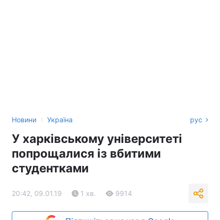
›
Новини
Україна
рус
У харківському університеті
попрощалися із вбитими
студентками
20:42, 09.01.19
1 хв.
9914