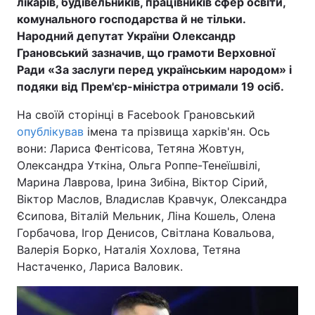
лікарів, будівельників, працівників сфер освіти,
комунального господарства й не тільки.
Народний депутат України Олександр
Грановський зазначив, що грамоти Верховної
Головна
Війна
Ради «За заслуги перед українським народом» і
подяки від Прем'єр-міністра отримали 19 осіб.
Україна
Політика
На своїй сторінці в Facebook Грановський
Економіка
Світ
опублікував
імена та прізвища харків'ян. Ось
вони: Лариса Фентісова, Тетяна Жовтун,
Спорт
Наука
Олександра Уткіна, Ольга Роппе-Тенеїшвілі,
Марина Лаврова, Ірина Зибіна, Віктор Сірий,
Техно і зв'язок
Лайт
Віктор Маслов, Владислав Кравчук, Олександра
Єсипова, Віталій Мельник, Ліна Кошель, Олена
Зброя
Інциденти
Горбачова, Ігор Денисов, Світлана Ковальова,
Здоров'я
Туризм
Валерія Борко, Наталія Хохлова, Тетяна
Настаченко, Лариса Валовик.
Цікавинки
Погода
Екологія
Регіони