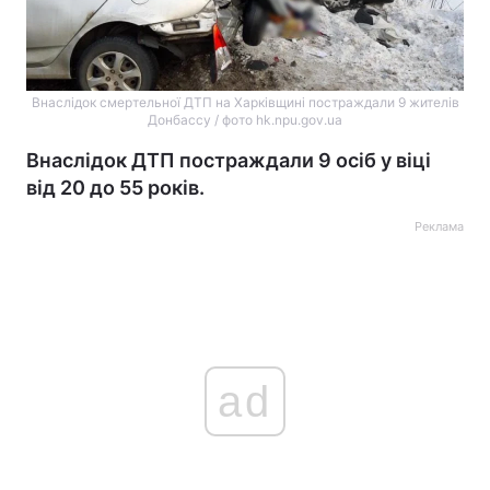
Внаслідок смертельної ДТП на Харківщині постраждали 9 жителів
Донбассу / фото hk.npu.gov.ua
Внаслідок ДТП постраждали 9 осіб у віці
від 20 до 55 років.
Реклама
ad