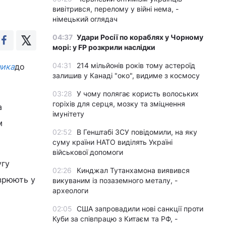
вивітрився, перелому у війні нема, -
німецький оглядач
04:37
Удари Росії по кораблях у Чорному
морі: у FP розкрили наслідки
04:31
214 мільйонів років тому астероїд
ника
до
залишив у Канаді "око", видиме з космосу
03:28
У чому полягає користь волоських
горіхів для серця, мозку та зміцнення
а
імунітету
м
02:52
В Генштабі ЗСУ повідомили, на яку
суму країни НАТО виділять Україні
військової допомоги
угу
02:26
Кинджал Тутанхамона виявився
озрюють у
викуваним із позаземного металу, -
археологи
02:05
США запровадили нові санкції проти
Куби за співпрацю з Китаєм та РФ, -