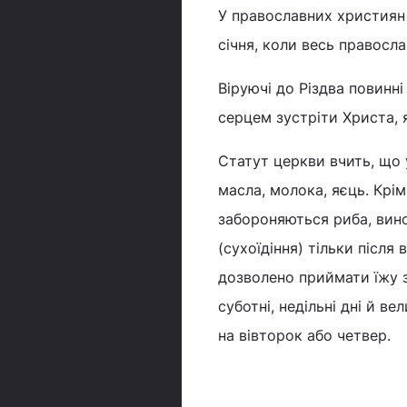
У православних християн с
січня, коли весь правосл
Віруючі до Різдва повинн
серцем зустріти Христа, я
Статут церкви вчить, що 
масла, молока, яєць. Крім
забороняються риба, вино
(сухоїдіння) тільки після 
дозволено приймати їжу з
суботні, недільні дні й в
на вівторок або четвер.