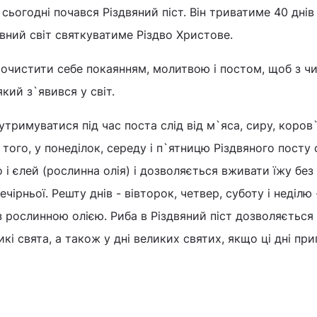
ьогодні почався Різдвяний піст. Він триватиме 40 днів 
авний світ святкуватиме Різдво Христове.
і очистити себе покаянням, молитвою і постом, щоб з ч
кий з`явився у світ.
утримуватися під час поста слід від м`яса, сиру, коров
 того, у понеділок, середу і п`ятницю Різдвяного посту
 і єлей (рослинна олія) і дозволяється вживати їжу без
вечірньої. Решту днів - вівторок, четвер, суботу і неділю 
 рослинною олією. Риба в Різдвяний піст дозволяється
еликі свята, а також у дні великих святих, якщо ці дні пр