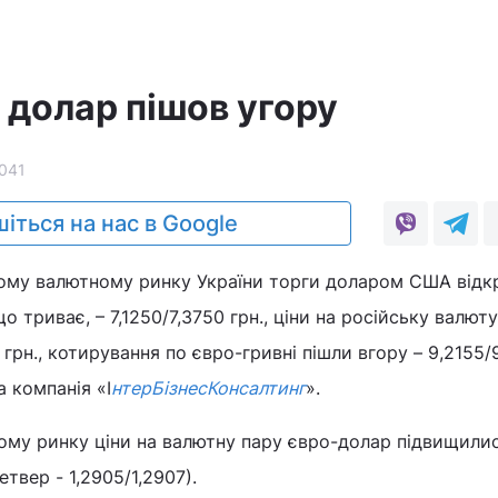
 долар пішов угору
041
іться на нас в Google
кому валютному ринку України торги доларом США відк
 триває, – 7,1250/7,3750 грн., ціни на російську валюту
 грн., котирування по євро-гривні пішли вгору – 9,2155/
а компанія «І
нтерБізнесКонсалтинг
».
му ринку ціни на валютну пару євро-долар підвищилис
етвер - 1,2905/1,2907).