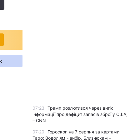
k
07:23
Трамп розлютився через витік
інформації про дефіцит запасів зброї у США,
– CNN
07:20
Гороскоп на 7 серпня за картами
Таро: Водоліям - вибір, Близнюкам -