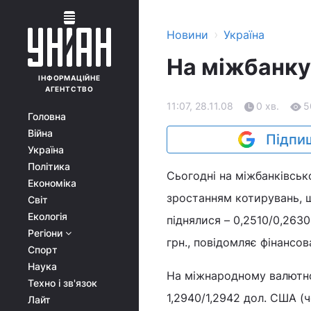
›
Новини
Україна
На міжбанку
ІНФОРМАЦІЙНЕ
АГЕНТСТВО
11:07, 28.11.08
0 хв.
5
Головна
Війна
Підпиш
Україна
Політика
Сьогодні на міжбанківсь
Економіка
зростанням котирувань, що
Світ
Екологія
піднялися – 0,2510/0,2630
Регіони
грн., повідомляє фінансов
Спорт
Наука
На міжнародному валютно
Техно і зв'язок
1,2940/1,2942 дол. США (ч
Лайт