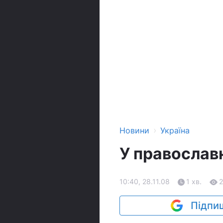
›
Новини
Україна
У православн
10:40, 28.11.08
1 хв.
Підпиш