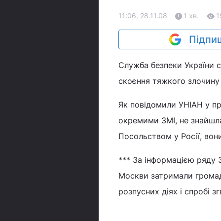
11:06, 28.11.08
1 хв.
1
Підпиш
Служба безпеки України 
скоєння тяжкого злочину 
Як повідомили УНІАН у пр
окремими ЗМІ, не знайшла
Посольством у Росії, вони
*** За інформацією ряду 
Москви затримали громад
розпусних діях і спробі зг