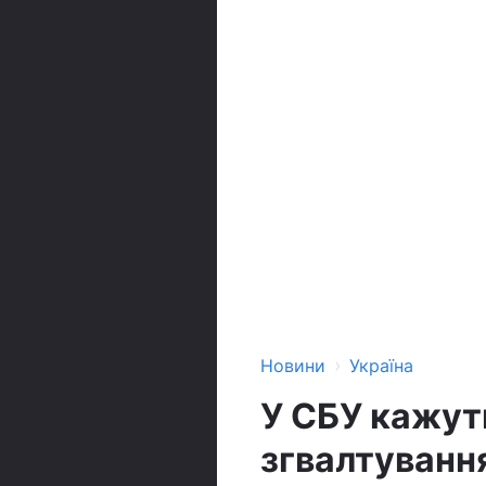
›
Новини
Україна
У СБУ кажуть
згвалтуванн