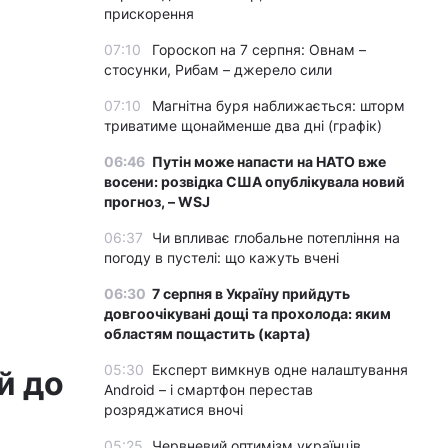
прискорення
07:10
Гороскоп на 7 серпня: Овнам –
стосунки, Рибам – джерело сили
07:10
Магнітна буря наближається: шторм
триватиме щонайменше два дні (графік)
06:46
Путін може напасти на НАТО вже
восени: розвідка США опублікувала новий
прогноз, – WSJ
06:37
Чи впливає глобальне потепління на
погоду в пустелі: що кажуть вчені
06:30
7 серпня в Україну прийдуть
довгоочікувані дощі та прохолода: яким
областям пощастить (карта)
05:30
Експерт вимкнув одне налаштування
й до
Android – і смартфон перестав
розряджатися вночі
05:25
Червневий оптимізм українців