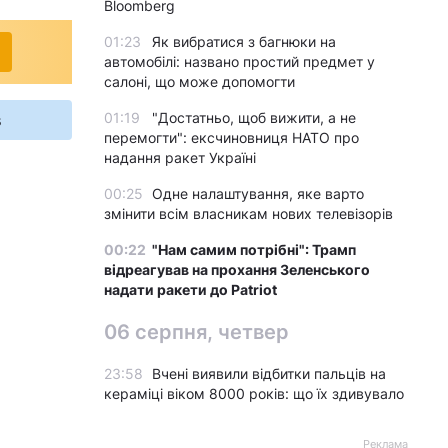
Bloomberg
01:23
Як вибратися з багнюки на
автомобілі: названо простий предмет у
салоні, що може допомогти
01:19
"Достатньо, щоб вижити, а не
s
перемогти": ексчиновниця НАТО про
надання ракет Україні
00:25
Одне налаштування, яке варто
змінити всім власникам нових телевізорів
00:22
"Нам самим потрібні": Трамп
відреагував на прохання Зеленського
надати ракети до Patriot
06 серпня, четвер
23:58
Вчені виявили відбитки пальців на
кераміці віком 8000 років: що їх здивувало
Реклама