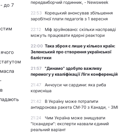
передвиборчий годинник, - Newsweek
- до 7
22:53
Корецький анонсував збільшення
заробітної плати педагогів з 1 вересня
истим
22:12
Міф зруйновано: скільки насправді
можуть працювати ядерні реактори
22:00
Така зброя є лише у кількох країн:
`ячого
Зеленський про створення української
балістики
 статутом
21:57
"Динамо" здобуло важливу
 масла
перемогу у кваліфікації Ліги конференцій
-
21:47
Анчоуси чи сардини: яка риба
 в
корисніша
ипадають
21:42
В Україну може потрапити
антидронова ракета CM-70 з Канади, - ЗМІ
21:24
Чим Україна може знищувати
"Іскандери": експерти назвали єдиний
реальний варіант