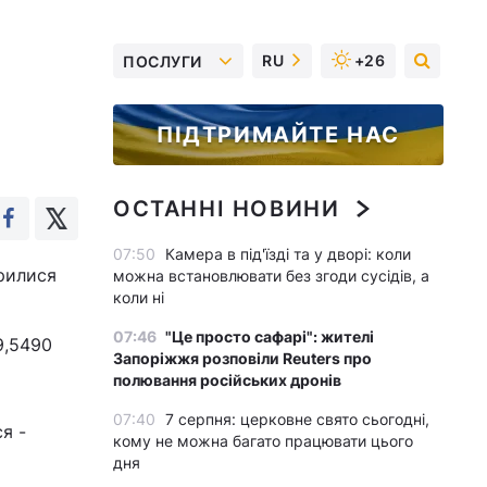
RU
+26
ПОСЛУГИ
ПІДТРИМАЙТЕ НАС
ОСТАННІ НОВИНИ
07:50
Камера в під'їзді та у дворі: коли
рилися
можна встановлювати без згоди сусідів, а
коли ні
07:46
"Це просто сафарі": жителі
9,5490
Запоріжжя розповіли Reuters про
полювання російських дронів
07:40
7 серпня: церковне свято сьогодні,
я -
кому не можна багато працювати цього
дня