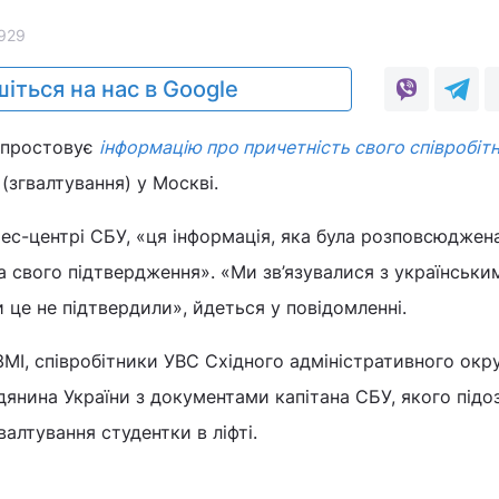
929
іться на нас в Google
спростовує
інформацію про причетність свого співробіт
(згвалтування) у Москві.
ес-центрі СБУ, «ця інформація, яка була розповсюджен
 свого підтвердження». «Ми зв’язувалися з українськи
 це не підтвердили», йдеться у повідомленні.
ЗМІ, співробітники УВС Східного адміністративного окр
янина України з документами капітана СБУ, якого під
валтування студентки в ліфті.