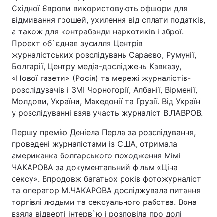
Східної Європи використовують офшори для
відмивання грошей, ухилення від сплати податків,
а також для контрабанди наркотиків і зброї.
Проект об`єднав зусилля Центрів
журналістських розслідувань Сараєво, Румунії,
Болгарії, Центру медіа-досліджень Кавказу,
«Нової газети» (Росія) та мережі журналістів-
розслідувачів і ЗМІ Чорногорії, Албанії, Вірменії,
Молдови, України, Македонії та Грузії. Від Україні
у розслідуванні взяв участь журналіст В.ЛАВРОВ.
Першу премію Деніела Перла за розслідування,
проведені журналістами із США, отримала
американка болгарського походження Мімі
ЧАКАРОВА за документальний фільм «Ціна
сексу». Впродовж багатьох років фотожурналіст
та оператор М.ЧАКАРОВА досліджувала питання
торгівлі людьми та сексуального рабства. Вона
взяла відверті інтерв`ю і розповіла про долі