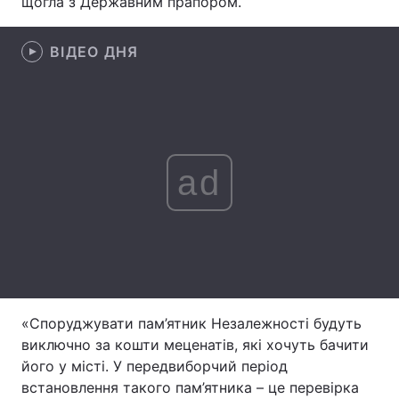
щогла з Державним прапором.
ВІДЕО ДНЯ
Головна
Війна
Україна
Політика
Економіка
Світ
ad
Спорт
Наука
Техно і зв'язок
Лайт
Зброя
Інциденти
Здоров'я
Туризм
«Споруджувати пам’ятник Незалежності будуть
виключно за кошти меценатів, які хочуть бачити
Цікавинки
Погода
його у місті. У передвиборчий період
встановлення такого пам’ятника – це перевірка
Екологія
Регіони