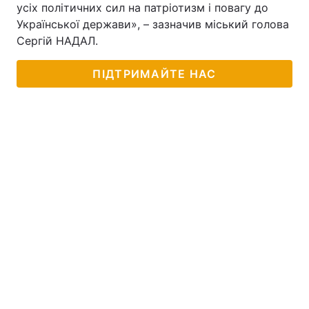
усіх політичних сил на патріотизм і повагу до
Української держави», – зазначив міський голова
Лонгріди
Сергій НАДАЛ.
Відео з Youtube
Статті
ПІДТРИМАЙТЕ НАС
Інтерв'ю
Думки
Архів
Вакансії
Контакти
Послуги