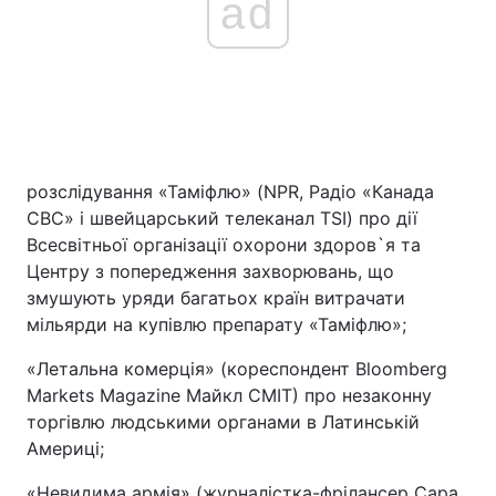
ad
розслідування «Таміфлю» (NPR, Радіо «Канада
CBC» і швейцарський телеканал TSI) про дії
Всесвітньої організації охорони здоров`я та
Центру з попередження захворювань, що
змушують уряди багатьох країн витрачати
мільярди на купівлю препарату «Таміфлю»;
«Летальна комерція» (кореспондент Bloomberg
Markets Magazine Майкл СМІТ) про незаконну
торгівлю людськими органами в Латинській
Америці;
«Невидима армія» (журналістка-фрілансер Сара