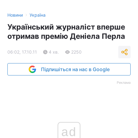
›
Новини
Україна
Український журналіст вперше
отримав премію Деніела Перла
06:02, 17.10.11
4 хв.
2250
Підпишіться на нас в Google
Реклама
ad