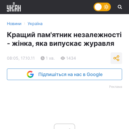
›
Новини
Україна
Кращий пам'ятник незалежності
- жінка, яка випускає журавля
08:05, 17.10.11
1 хв.
1434
Підпишіться на нас в Google
Реклама