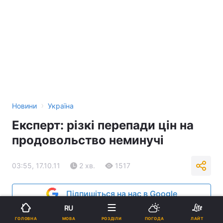
›
Новини
Україна
Експерт: різкі перепади цін на
продовольство неминучі
03:55, 17.10.11
2 хв.
1517
Підпишіться на нас в Google
RU
Реклама
МОВА
ГОЛОВНА
РОЗДІЛИ
ПОГОДА
ЛАЙТ