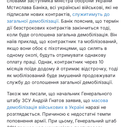
словами заступника міністра оборони України
Мстислава Баніка, всі українські військові, які не
підписали нових контрактів,
служитимуть до
загальної демобілізації.
Банік пояснив, що термін
дії безстрокових контрактів закінчиться тоді,
коли буде оголошена загальна демобілізація. Він
наіів приклад, що контрактник та мобілізований,
якщо вони обоє є піхотинцями, що силять в
одному окопі, будуть отримувати однакову
оплату праці. Однак, контрактник через 10
місяців поїде додому й отримає відстрочку, тоді
як мобілізований буде змушений продовжувати
службу до оголошення загальної демобілізації.
Також ми писали, що начальник Генерального
штабу ЗСУ Андрій Гнатов заявив, що
масова
демобілізація військових в Україні
наразі не
розглядається. Причиною є недостатні темпи
поповнення армії. При цьому, Генеральний штаб