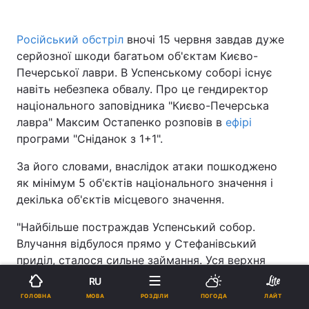
Російський обстріл
вночі 15 червня завдав дуже
серйозної шкоди багатьом об'єктам Києво-
Печерської лаври. В Успенському соборі існує
навіть небезпека обвалу. Про це гендиректор
національного заповідника "Києво-Печерська
лавра" Максим Остапенко розповів в
ефірі
програми "Сніданок з 1+1".
За його словами, внаслідок атаки пошкоджено
як мінімум 5 об'єктів національного значення і
декілька об'єктів місцевого значення.
"Найбільше постраждав Успенський собор.
Влучання відбулося прямо у Стефанівський
приділ, сталося сильне займання. Уся верхня
частина собору палала. Вогнеборцям вдалося
RU
локалізувати пожежу, однак наразі залишається
МОВА
ГОЛОВНА
РОЗДІЛИ
ПОГОДА
ЛАЙТ