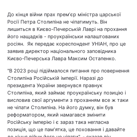
До кінця війни прах премʼєр міністра царської
Росії Петра Столипіна не чіпатимуть. Він
лишиться в Києво-Печерській Лаврі на прохання
його нащадків - проукраїнськи налаштованих
росіян. Як передає кореспондент УНІАН, про це
заявив директор національного заповідника
Києво-Печерська Лавра Максим Остапенко.
"В 2023 році підіймалося питання про повернення
Столипіна Російській імперії. Наразі до
президента України звернувся правнук
Столипіна, який займає проукраїнську позицію і
висловив свої аргументи з проханням все ж таки
не чіпати Столипіна. На його думку, він був
реформатором, який намагався змінити
Російську імперію і є зараз така негласна
позиція, що це пам'ятка, це поховання і давайте
до кінця війни його не чіпати", - сказав він.