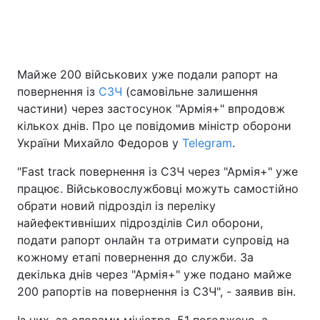
Головна
Війна
Майже 200 військових уже подали рапорт на
повернення із
СЗЧ
(самовільне залишення
Україна
Політика
частини) через застосунок "Армія+" впродовж
Економіка
Світ
кількох днів. Про це повідомив міністр оборони
України Михайло Федоров у
Telegram
.
Спорт
Наука
"Fast track повернення із СЗЧ через "Армія+" уже
Техно і зв'язок
Лайт
працює. Військовослужбовці можуть самостійно
обрати новий підрозділ із переліку
Зброя
Інциденти
найефективніших підрозділів Сил оборони,
подати рапорт онлайн та отримати супровід на
Здоров'я
Туризм
кожному етапі повернення до служби. За
декілька днів через "Армія+" уже подано майже
Цікавинки
Погода
200 рапортів на повернення із СЗЧ", - заявив він.
Екологія
Регіони