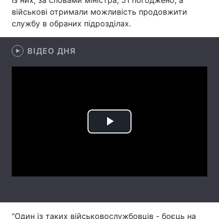
Із них, за словами міністра, 51 погоджено, а
військові отримали можливість продовжити
Лонгріди
службу в обраних підрозділах.
Відео з Youtube
Статті
ВІДЕО ДНЯ
Інтерв'ю
Думки
Архів
Вакансії
Контакти
Play
Послуги
Video
"Один із таких військовослужбовців - боєць на