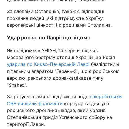
За словами Остапенка, також є відповідні
прохання людей, які підтримують Україну,
європейські цінності і є родичами Столипіна.
Удар росіян по Лаврі: що відомо
Як повідомляв УНІАН, 15 червня під час
масованого обстрілу столиці України що Росія
ударила по Києво-Печерській Лаврі
безпілотним
літальним апаратом "Герань-2", що є російською
версією іранського дрона-камікадзе типу
"Shahed".
За результатами огляду місця події
співробітники
СБУ виявили фрагменти
корпусу та двигуна
російського дрона-камікадзе, який уразив
Стефанівський приділ Успенського собору на
території Лаври.