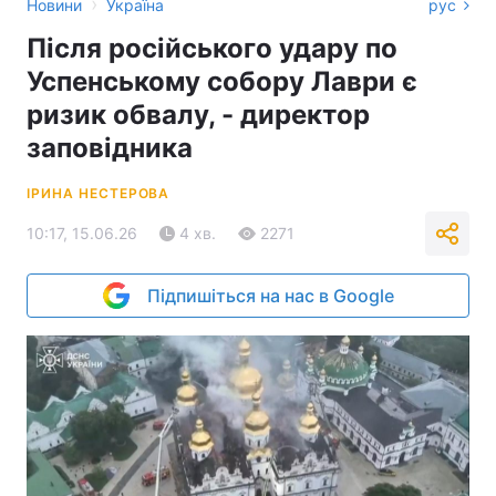
›
Новини
Україна
рус
Після російського удару по
Успенському собору Лаври є
ризик обвалу, - директор
заповідника
ІРИНА НЕСТЕРОВА
10:17, 15.06.26
4 хв.
2271
Підпишіться на нас в Google