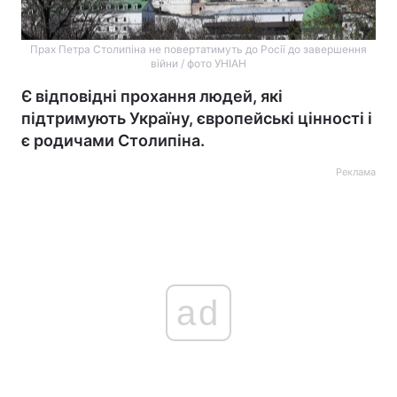
Прах Петра Столипіна не повертатимуть до Росії до завершення
війни / фото УНІАН
Є відповідні прохання людей, які
підтримують Україну, європейські цінності і
є родичами Столипіна.
Реклама
ad