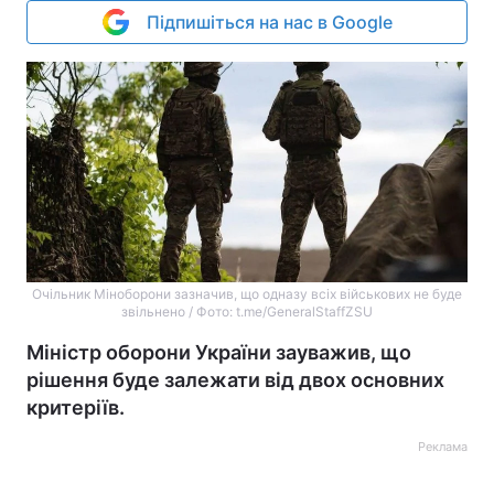
Підпишіться на нас в Google
Очільник Міноборони зазначив, що одназу всіх військових не буде
звільнено / Фото: t.me/GeneralStaffZSU
Міністр оборони України зауважив, що
рішення буде залежати від двох основних
критеріїв.
Реклама