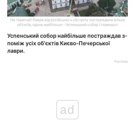
На території Лаври від російського обстрілу постраждали кілька
об'єктів, однак найбільше - Успенський собор / скриншот
Успенський собор найбільше постраждав з-
поміж усіх об'єктів Києво-Печерської
лаври.
Реклама
ad