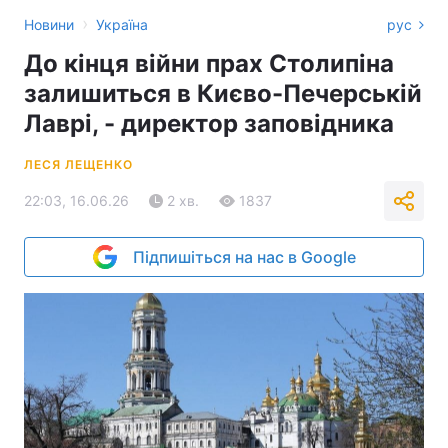
›
Новини
Україна
рус
До кінця війни прах Столипіна
залишиться в Києво-Печерській
Лаврі, - директор заповідника
ЛЕСЯ ЛЕЩЕНКО
22:03, 16.06.26
2 хв.
1837
Підпишіться на нас в Google