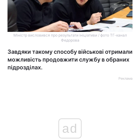
Міністр висловився про результати ініціативи / фото ТГ-канал
Федорова
Завдяки такому способу військові отримали
можливість продовжити службу в обраних
підрозділах.
Реклама
ad