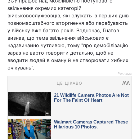
ЗСУ працює над можливістю поступового
звільнення окремих категорій
військовослужбовців, які служать із перших днів
повномасштабного вторгнення або перебувають
у війську вже багато років. Водночас, Гнатов
визнав, що тема звільнення військових є
надзвичайно чутливою, тому "про демобілізацію
зараз не варто говорити детально, щоб не
вводити людей в оману й не створювати хибних
очікувань".
Реклама