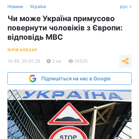
›
Новини
Україна
рус
Чи може Україна примусово
повернути чоловіків з Європи:
відповідь МВС
ЮРІЙ КОБЗАР
16:49, 20.05.26
2 хв.
10505
Підпишіться на нас в Google