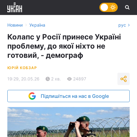
›
Новини
Україна
рус
Колапс у Росії принесе Україні
проблему, до якої ніхто не
готовий, - демограф
ЮРІЙ КОБЗАР
19:29, 20.05.26
2 хв.
24897
Підпишіться на нас в Google