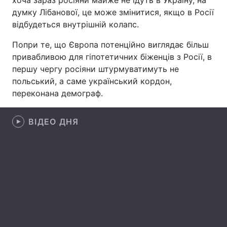
хоча зараз росіяни майже не їдуть в Україну, на
думку Лібанової, це може змінитися, якщо в Росії
Лонгріди
відбудеться внутрішній колапс.
Попри те, що Європа потенційно виглядає більш
Відео з Youtube
Статті
привабливою для гіпотетичних біженців з Росії, в
першу чергу росіяни штурмуватимуть не
Інтерв'ю
Думки
польський, а саме український кордон,
Архів
Вакансії
переконана демограф.
Контакти
ВІДЕО ДНЯ
Послуги