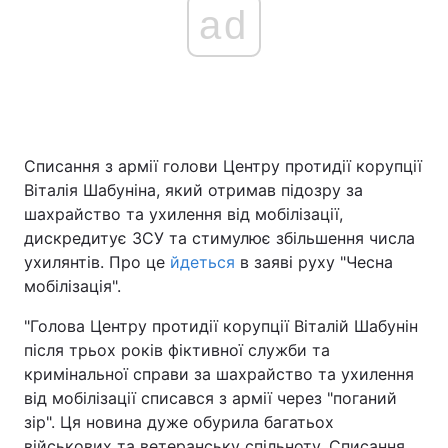
ad
Списання з армії голови Центру протидії корупції
Віталія Шабуніна, який отримав підозру за
шахрайство та ухилення від мобілізації,
дискредитує ЗСУ та стимулює збільшення числа
ухилянтів. Про це
йдеться
в заяві руху "Чесна
мобілізація".
"Голова Центру протидії корупції Віталій Шабунін
після трьох років фіктивної служби та
кримінальної справи за шахрайство та ухилення
від мобілізації списався з армії через "поганий
зір". Ця новина дуже обурила багатьох
військових та ветеранську спільноту. Списання