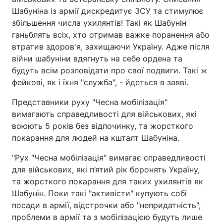
Шабуніна із армії дискредитує ЗСУ та стимулює
збільшення числа ухилянтів! Такі як Шабунін
ганьблять всіх, хто отримав важке поранення або
втратив здоров'я, захищаючи Україну. Адже після
війни шабуніни вдягнуть на себе ордена та
будуть всім розповідати про свої подвиги. Такі ж
фейкові, як і їхня "служба", - йдеться в заяві.
Представники руху "Чесна мобілізація"
вимагають справедливості для військових, які
воюють 5 років без відпочинку, та жорсткого
покарання для людей на кшталт Шабуніна.
"Рух "Чесна мобілізація" вимагає справедливості
для військових, які п’ятий рік боронять Україну,
та жорсткого покарання для таких ухилянтів як
Шабунін. Поки такі "активісти" купують собі
посади в армії, відстрочки або "непридатність",
проблеми в армії та з мобілізацією будуть лише