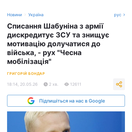
›
Новини
Україна
рус
Списання Шабуніна з армії
дискредитує ЗСУ та знищує
мотивацію долучатися до
війська, - рух "Чесна
мобілізація"
ГРИГОРІЙ БОНДАР
18:14, 20.05.26
2 хв.
12611
Підпишіться на нас в Google