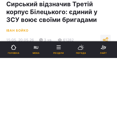
Сирський відзначив Третій
корпус Білецького: єдиний у
ЗСУ воює своїми бригадами
ІВАН БОЙКО
15:05, 20.05.26
3 хв.
61282
RU
МОВА
ГОЛОВНА
РОЗДІЛИ
ПОГОДА
ЛАЙТ
Підпишіться на нас в Google