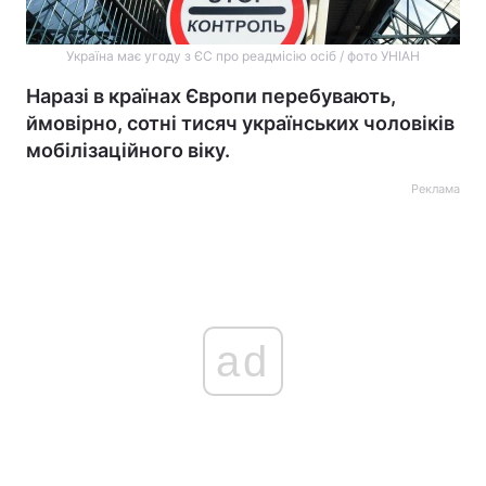
Україна має угоду з ЄС про реадмісію осіб / фото УНІАН
Наразі в країнах Європи перебувають,
ймовірно, сотні тисяч українських чоловіків
мобілізаційного віку.
Реклама
ad