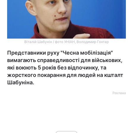
Віталій Шабунін / фото УНІАН, Володимир Гонтар
Представники руху "Чесна мобілізація"
вимагають справедливості для військових,
які воюють 5 років без відпочинку, та
жорсткого покарання для людей на кшталт
Шабуніна.
Реклама