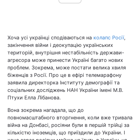
Головна
Війна
Хоча усі українці сподіваються на
колапс Росії
,
Україна
Політика
закінчення війни і деокупацію українських
територій, внутрішня нестабільність держави-
Економіка
Світ
агресора може принести Україні багато нових
проблем. Зокрема, може постати велика хвиля
Спорт
Наука
біженців з Росії. Про це в ефірі телемарафону
Техно і зв'язок
Лайт
заявила директорка Інституту демографії та
соціальних досліджень НАН України імені М.В.
Зброя
Інциденти
Птухи Елла Лібанова.
Здоров'я
Туризм
Вона зокрема нагадала, що до
повномасштабного вторгнення, коли вже тривала
Цікавинки
Погода
війна на Донбасі, росіяни були в першій трійці за
кількістю іноземців, що приїздили до України. І
Екологія
Регіони