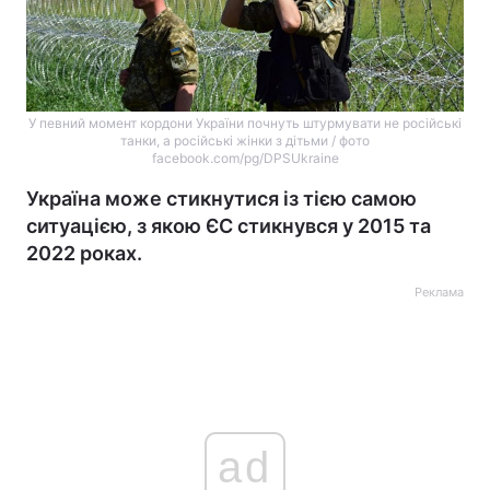
У певний момент кордони України почнуть штурмувати не російські
танки, а російські жінки з дітьми / фото
facebook.com/pg/DPSUkraine
Україна може стикнутися із тією самою
ситуацією, з якою ЄС стикнувся у 2015 та
2022 роках.
Реклама
ad