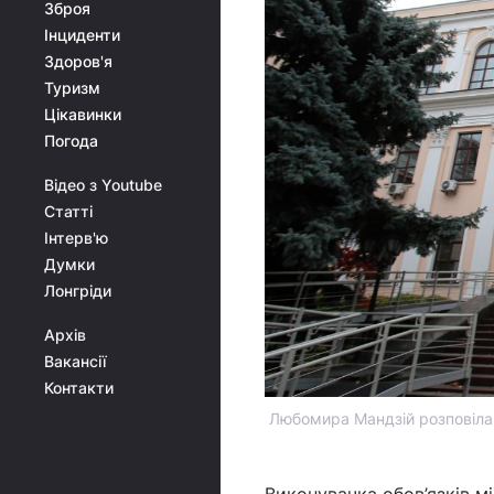
Зброя
Інциденти
Здоров'я
Туризм
Цікавинки
Погода
Відео з Youtube
Статті
Інтерв'ю
Думки
Лонгріди
Архів
Вакансії
Контакти
Любомира Мандзій розповіла п
Виконувачка обов’язків м