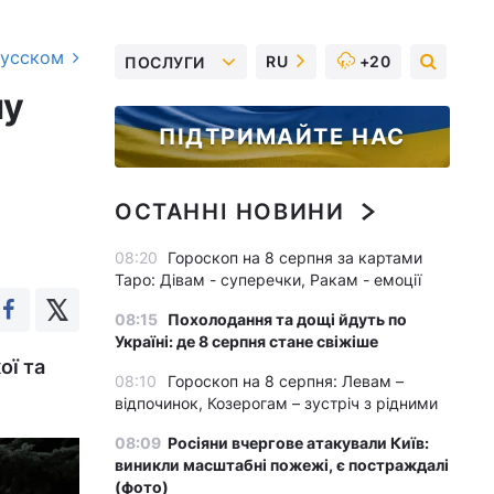
русском
RU
+20
ПОСЛУГИ
пу
ПІДТРИМАЙТЕ НАС
ОСТАННІ НОВИНИ
08:20
Гороскоп на 8 серпня за картами
Таро: Дівам - суперечки, Ракам - емоції
08:15
Похолодання та дощі йдуть по
Україні: де 8 серпня стане свіжіше
ої та
08:10
Гороскоп на 8 серпня: Левам –
відпочинок, Козерогам – зустріч з рідними
08:09
Росіяни вчергове атакували Київ:
виникли масштабні пожежі, є постраждалі
(фото)