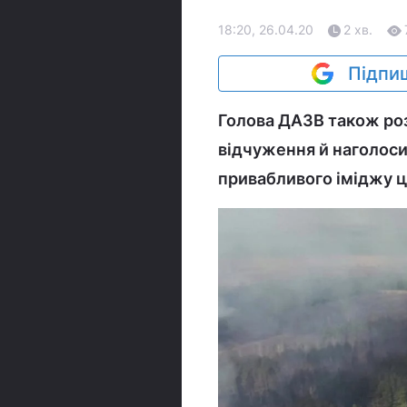
18:20, 26.04.20
2 хв.
Підпиш
Голова ДАЗВ також роз
відчуження й наголос
привабливого іміджу ц