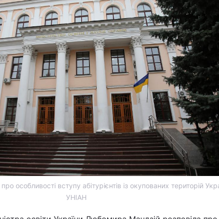
ро особливості вступу абітурієнтів із окупованих територій Укра
УНІАН
іністра освіти України Любомира Мандзій розповіла про