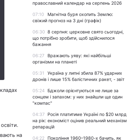
православний календар на серпень 2026
07:10
Магнітна буря охопить Землю:
свіжий прогноз на 3 дні (графік)
06:30
8 серпня: церковне свято сьогодні,
що потрібно зробити, щоб здійснилося
бажання
06:27
Вражають уяву: які найбільші
організми на планеті
05:31
Україна у липні збила 87% ударних
дронів і лише 15% балістичних ракет, - звіт
акладах
05:24
Бджоли орієнтуються не лише за
сонцем і запахом: у них знайшли ще один
"компас"
04:37
Росія платитиме Україні по $20 млрд
на рік: економіст оцінив реальний механізм
освіти.
репарацій
ивають на
04:22
Покоління 1960–1980-х бачить, як