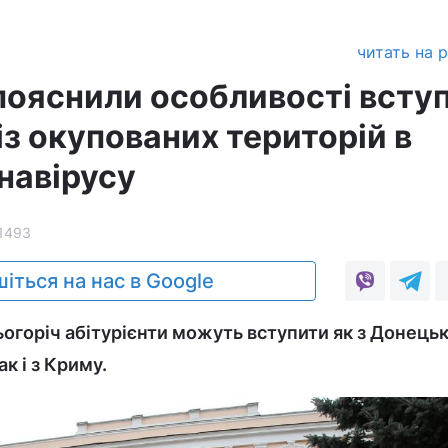
читать на 
 пояснили особливості всту
 із окупованих територій в
навірусу
1493
іться на нас в Google
огоріч абітурієнти можуть вступити як з Донецьк
к і з Криму.