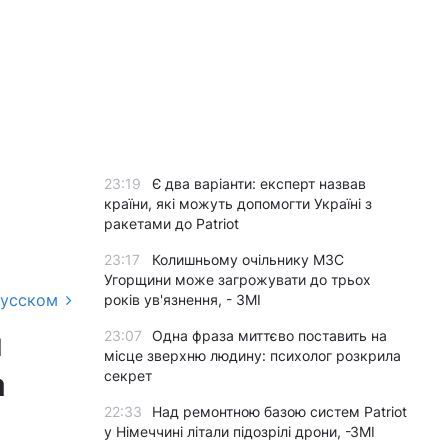
23:19
Є два варіанти: експерт назвав
країни, які можуть допомогти Україні з
ракетами до Patriot
23:17
Колишньому очільнику МЗС
Угорщини може загрожувати до трьох
русском
років ув'язнення, - ЗМІ
й
23:07
Одна фраза миттєво поставить на
місце зверхню людину: психолог розкрила
а
секрет
22:33
Над ремонтною базою систем Patriot
у Німеччині літали підозрілі дрони, -ЗМІ