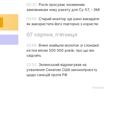
00:32
Росія просуває іноземним
замовникам нову ракету для Су-57, - ЗМІ
00:05
Старий монітор ще рано викидати:
як використати його повторно з користю
07 серпня, п'ятниця
23:58
Вчені знайшли молоток зі слонової
кістки віком 500 000 років: про що він
свідчить
23:53
Зеленський відреагував на
ухвалення Сенатом США законопроєкту
щодо санкцій проти РФ
Реклама