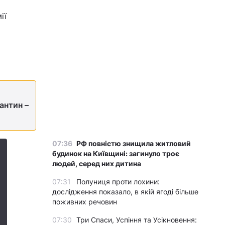
ії
антин –
07:36
РФ повністю знищила житловий
будинок на Київщині: загинуло троє
людей, серед них дитина
07:31
Полуниця проти лохини:
дослідження показало, в якій ягоді більше
поживних речовин
07:30
Три Спаси, Успіння та Усікновення: