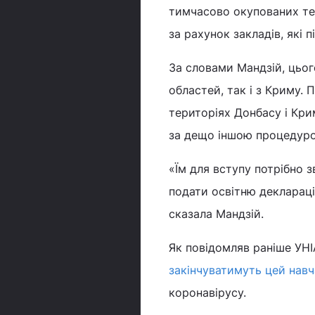
тимчасово окупованих тер
за рахунок закладів, які 
За словами Мандзій, цьог
областей, так і з Криму.
територіях Донбасу і Кри
за дещо іншою процедуро
«Їм для вступу потрібно з
подати освітню деклараці
сказала Мандзій.
Як повідомляв раніше УНІ
закінчуватимуть цей навч
коронавірусу.