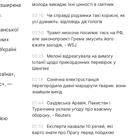
молодь викидає їхні цінності в смітник
озширена
.
03:10
Чи справді родзинки такі корисні, як
усі думають: відповідь дієтологів
ганської
02:56
Трамп неохоче посилює тиск на РФ,
але законопроект Грема змусить його
аних
вжити заходів, - WSJ
Україні
02:23
Мелоні відреагувала на вимогу
Іспанії щодо прикордонних перевірок у
Шенгені
аїна»,
02:18
Сонячна електростанція
с», —
перегородила давні маршрути тварин: вони
знайшли вихід
01:44
Саудівська Аравія, Пакистан і
Туреччина уклали угоду про взаємну
оборону, - Reuters
ією
01:15
Експерти назвали 10 речей, які
варто знати про Прагу перед поїздкою