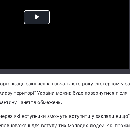
Play
Video
 організації закінчення навчального року екстерном у з
 Києву території України можна буде повернутися після
рантину і зняття обмежень.
через які вступники зможуть вступити у заклади вищої 
 уповноважені для вступу тих молодих людей, які прож