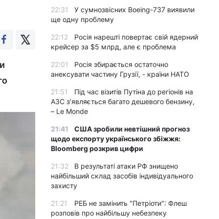
22:31
У сумнозвісних Boeing-737 виявили
ще одну проблему
22:12
Росія нарешті повертає свій ядерний
крейсер за $5 млрд, але є проблема
ни
22:01
Росія збирається остаточно
анексувати частину Грузії, - країни НАТО
го
21:51
Під час візитів Путіна до регіонів на
АЗС з’являється багато дешевого бензину,
– Le Monde
21:41
США зробили невтішний прогноз
щодо експорту українського збіжжя:
Bloomberg розкрив цифри
21:32
В результаті атаки РФ знищено
найбільший склад засобів індивідуального
захисту
21:21
РЕБ не замінить "Петріоти": Флеш
розповів про найбільшу небезпеку