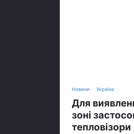
›
Новини
Україна
Для виявлен
зоні застос
тепловізори