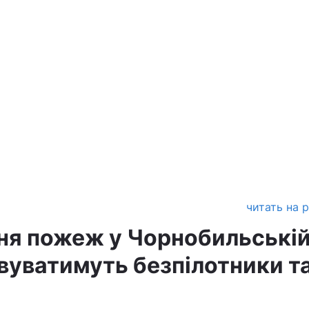
читать на 
ня пожеж у Чорнобильські
овуватимуть безпілотники т