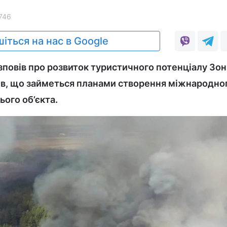
746
іться на нас в Google
повів про розвиток туристичного потенціалу Зо
ив, що займеться планами створення міжнародно
ього об’єкта.