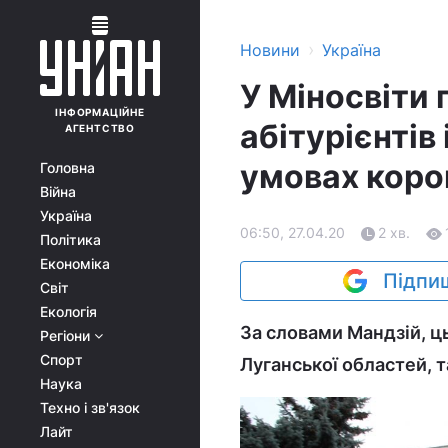
›
Новини
Україна
У Міносвіти
ІНФОРМАЦІЙНЕ
абітурієнтів
АГЕНТСТВО
умовах коро
Головна
Війна
Україна
06:50, 27.04.20
2 хв.
Політика
Економіка
Підпиш
Світ
Екологія
За словами Мандзій, ць
Регіони
Спорт
Луганської областей, та
Наука
Техно і зв'язок
Лайт