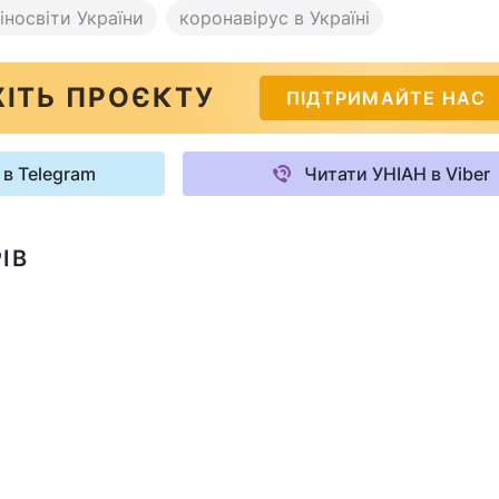
іносвіти України
коронавірус в Україні
ІТЬ ПРОЄКТУ
ПІДТРИМАЙТЕ НАС
 в Telegram
Читати УНІАН в Viber
ІВ