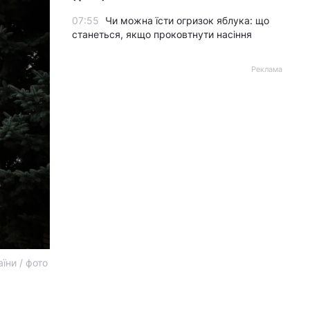
07:55
Чи можна їсти огризок яблука: що
станеться, якщо проковтнути насіння
Реклама
їни / фото