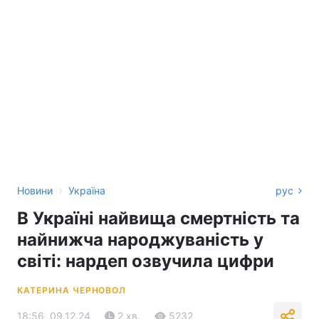
›
Новини
Україна
рус
В Україні найвища смертність та
найнижча народжуваність у
світі: нардеп озвучила цифри
КАТЕРИНА ЧЕРНОВОЛ
18:56, 09.12.24
2 хв.
5232