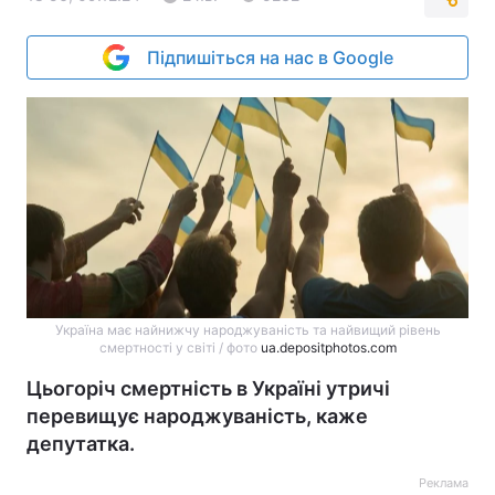
Підпишіться на нас в Google
Україна має найнижчу народжуваність та найвищий рівень
смертності у світі / фото
ua.depositphotos.com
Цьогоріч смертність в Україні утричі
перевищує народжуваність, каже
депутатка.
Реклама