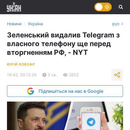
›
Новини
Україна
рус
Зеленський видалив Telegram з
власного телефону ще перед
вторгненням РФ, - NYT
ЮРІЙ КОБЗАР
19:42, 09.12.24
3 хв.
2852
Підпишіться на нас в Google