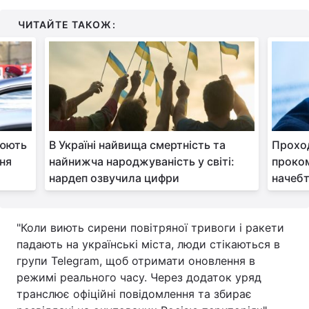
ЧИТАЙТЕ ТАКОЖ:
жюють
В Україні найвища смертність та
Проход
ння
найнижча народжуваність у світі:
проком
нардеп озвучила цифри
начебт
"Коли виють сирени повітряної тривоги і ракети
падають на українські міста, люди стікаються в
групи Telegram, щоб отримати оновлення в
режимі реального часу. Через додаток уряд
транслює офіційні повідомлення та збирає