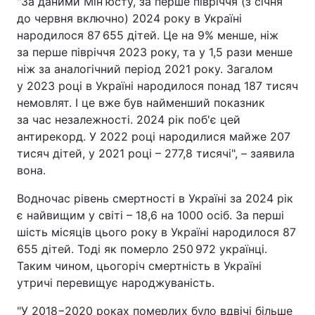
"За даними Мінʼюсту, за перше півріччя (з січня
до червня включно) 2024 року в Україні
народилося 87 655 дітей. Це на 9% менше, ніж
за перше півріччя 2023 року, та у 1,5 рази менше
ніж за аналогічний період 2021 року. Загалом
у 2023 році в Україні народилося понад 187 тисяч
немовлят. І це вже був найменший показник
за час незалежності. 2024 рік поб'є цей
антирекорд. У 2022 році народилися майже 207
тисяч дітей, у 2021 році – 277,8 тисячі", – заявила
вона.
Водночас рівень смертності в Україні за 2024 рік
є найвищим у світі – 18,6 на 1000 осіб. За перші
шість місяців цього року в Україні народилося 87
655 дітей. Тоді як померло 250 972 українці.
Таким чином, цьогоріч смертність в Україні
утричі перевищує народжуваність.
"У 2018−2020 роках померлих було вдвічі більше