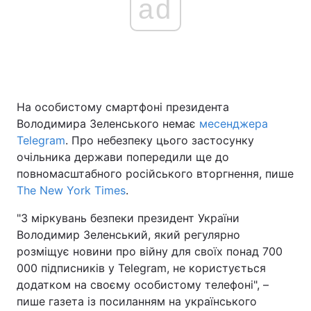
ad
Головна
Війна
Україна
Політика
На особистому смартфоні президента
Економіка
Світ
Володимира Зеленського немає
месенджера
Telegram
. Про небезпеку цього застосунку
Спорт
Наука
очільника держави попередили ще до
повномасштабного російського вторгнення, пише
Техно і зв'язок
Лайт
The New York Times
.
Зброя
Інциденти
"З міркувань безпеки президент України
Володимир Зеленський, який регулярно
Здоров'я
Туризм
розміщує новини про війну для своїх понад 700
000 підписників у Telegram, не користується
Цікавинки
Погода
додатком на своєму особистому телефоні", –
пише газета із посиланням на українського
Екологія
Регіони