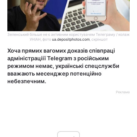
Зеленський більше не є активним користувачем Телеграму / колаж
УНІАН, фото
ua.depositphotos.com
, скріншот
Хоча прямих вагомих доказів співпраці
адміністраціії Telegram з російським
режимом немає, українські спецслужби
вважають месенджер потенційно
небезпечним.
Реклама