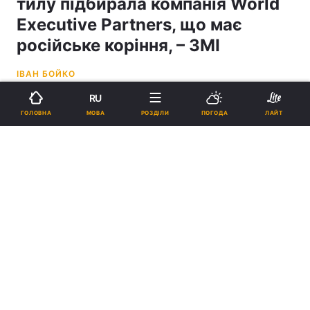
тилу підбирала компанія World
Executive Partners, що має
російське коріння, – ЗМІ
ІВАН БОЙКО
RU
16:45, 09.12.24
3 хв.
1552
МОВА
ГОЛОВНА
РОЗДІЛИ
ПОГОДА
ЛАЙТ
Підпишіться на нас в Google
Державний оператор тилу підпорядковується Сіністерству