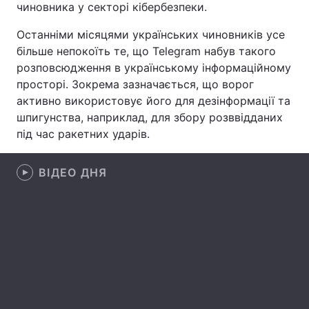
чиновника у секторі кібербезпеки.
Лонгріди
Останніми місяцями українських чиновників усе
більше непокоїть те, що Telegram набув такого
Відео з Youtube
Статті
розповсюдження в українському інформаційному
просторі. Зокрема зазначається, що ворог
Інтерв'ю
Думки
активно використовує його для дезінформації та
шпигунства, наприклад, для збору розввідданих
Архів
Вакансії
під час ракетних ударів.
Контакти
ВІДЕО ДНЯ
Послуги