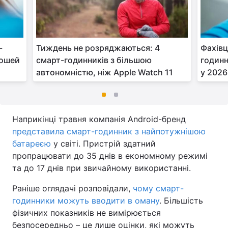
-
Тиждень не розряджаються: 4
Фахівц
рошей
смарт-годинників з більшою
годинн
автономністю, ніж Apple Watch 11
у 2026
Наприкінці травня компанія Android-бренд
представила смарт-годинник з найпотужнішою
батареєю
у світі. Пристрій здатний
пропрацювати до 35 днів в економному режимі
та до 17 днів при звичайному використанні.
Раніше оглядачі розповідали,
чому смарт-
годинники можуть вводити в оману
. Більшість
фізичних показників не вимірюється
безпосередньо – це лише оцінки, які можуть