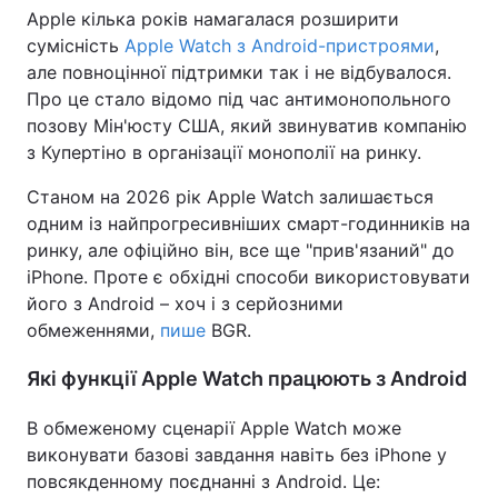
Apple кілька років намагалася розширити
сумісність
Apple Watch з Android-пристроями
,
але повноцінної підтримки так і не відбувалося.
Про це стало відомо під час антимонопольного
позову Мін'юсту США, який звинуватив компанію
з Купертіно в організації монополії на ринку.
Станом на 2026 рік Apple Watch залишається
одним із найпрогресивніших смарт-годинників на
ринку, але офіційно він, все ще "прив'язаний" до
iPhone. Проте є обхідні способи використовувати
його з Android – хоч і з серйозними
обмеженнями,
пише
BGR.
Які функції Apple Watch працюють з Android
В обмеженому сценарії Apple Watch може
виконувати базові завдання навіть без iPhone у
повсякденному поєднанні з Android. Це: