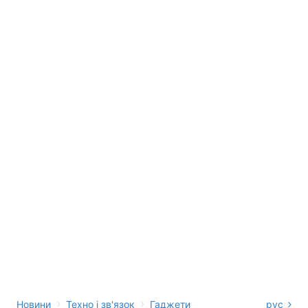
›
›
Новини
Техно і зв'язок
Гаджети
рус