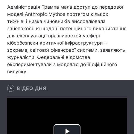
Адміністрація Трампа мала доступ до передової
Лонгріди
моделі Anthropic Mythos протягом кількох
тижнів, і низка чиновників висловлювала
занепокоєння щодо її потенційного використання
Відео з Youtube
Статті
для експлуатації вразливостей у сфері
Інтерв'ю
Думки
кібербезпеки критичної інфраструктури –
зокрема, світової фінансової системи, заявляють
Архів
Вакансії
журналісти. Федеральні відомства
експериментували з моделлю до її офіційного
Контакти
випуску.
Послуги
ВІДЕО ДНЯ