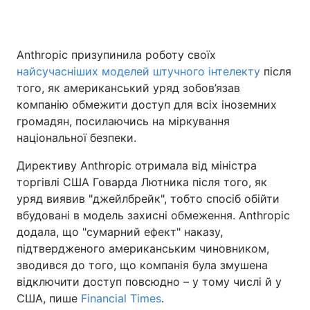
Anthropic призупинила роботу своїх
Головна
Війна
найсучасніших моделей штучного інтелекту
після
того, як американський уряд зобов’язав
Україна
Політика
компанію обмежити доступ для всіх іноземних
громадян, посилаючись на міркування
Економіка
Світ
національної безпеки.
Спорт
Наука
Директиву Anthropic отримала від міністра
торгівлі США Говарда Лютника після того, як
Техно і зв'язок
Лайт
уряд виявив "джейлбрейк", тобто спосіб обійти
Зброя
Інциденти
вбудовані в модель захисні обмеження. Anthropic
додала, що "сумарний ефект" наказу,
Здоров'я
Туризм
підтвердженого американським чиновником,
зводився до того, що компанія була змушена
Цікавинки
Погода
відключити доступ повсюдно – у тому числі й у
США, пише
Financial Times
.
Екологія
Регіони