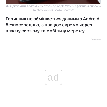
Як підключити Android-смартфон до Apple Watch: ефективні способи
та обмеження / фото Boomset
Годинник не обмінюється даними з Android
безпосередньо, а працює окремо через
власну систему та мобільну мережу.
Реклама
ad