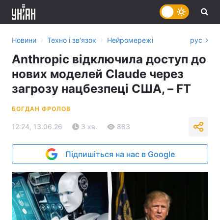
›
›
Новини
Техно і зв'язок
Нейромережі
рус
Anthropic відключила доступ до
нових моделей Claude через
загрозу нацбезпеці США, – FT
БОГДАН ФРОЛОВ
12:24, 13.06.26
3 хв.
883
Підпишіться на нас в Google