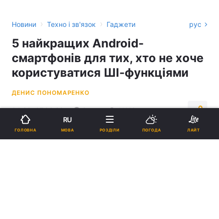
›
›
Новини
Техно і зв'язок
Гаджети
рус
5 найкращих Android-
смартфонів для тих, хто не хоче
користуватися ШІ-функціями
ДЕНИС ПОНОМАРЕНКО
04:30, 07.06.26
3 хв.
11112
RU
МОВА
ГОЛОВНА
РОЗДІЛИ
ПОГОДА
ЛАЙТ
Підпишіться на нас в Google