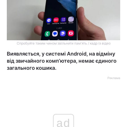
Спробуйте таким чином звільнити пам'ять / кадр із відео
Виявляється, у системі Android, на відміну
від звичайного комп’ютера, немає єдиного
загального кошика.
Реклама
ad