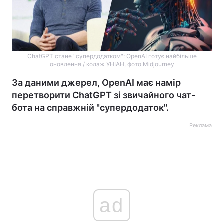
ChatGPT стане "супердодатком": OpenAI готує найбільше
оновлення / колаж УНІАН, фото Midjourney
За даними джерел, OpenAI має намір
перетворити ChatGPT зі звичайного чат-
бота на справжній "супердодаток".
Реклама
ad