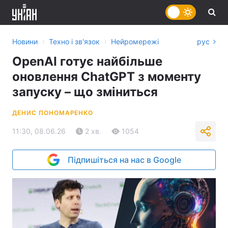
›
›
Новини
Техно і зв'язок
Нейромережі
рус
OpenAI готує найбільше
оновлення ChatGPT з моменту
запуску – що зміниться
ДЕНИС ПОНОМАРЕНКО
11:30, 08.06.26
2 хв.
1054
Підпишіться на нас в Google