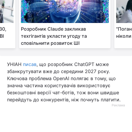
30,
Розробник Claude закликав
"Поган
BI
техгігантів укласти угоду та
ніколи
сповільнити розвиток ШІ
УНІАН
писав
, що розробник ChatGPT може
збанкрутувати вже до середини 2027 року.
Ключова проблема OpenAI полягає в тому, що
значна частина користувачів використовує
безкоштовні версії чат-ботів, тож вони швидше
перейдуть до конкурентів, ніж почнуть платити.
Реклама