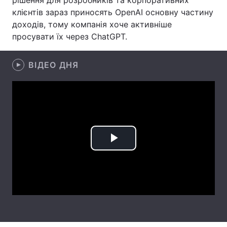
рішення для розробників та корпоративних
клієнтів зараз приносять OpenAI основну частину
Лонгріди
доходів, тому компанія хоче активніше
просувати їх через ChatGPT.
Відео з Youtube
Статті
ВІДЕО ДНЯ
Інтерв'ю
Думки
Архів
Вакансії
Контакти
Послуги
Play
Video