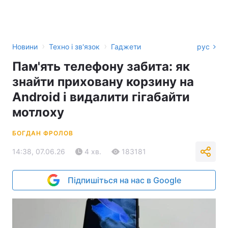
›
›
Новини
Техно і зв'язок
Гаджети
рус
Пам'ять телефону забита: як
знайти приховану корзину на
Android і видалити гігабайти
мотлоху
БОГДАН ФРОЛОВ
14:38, 07.06.26
4 хв.
183181
Підпишіться на нас в Google