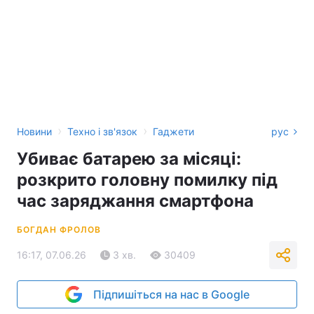
›
›
Новини
Техно і зв'язок
Гаджети
рус
Убиває батарею за місяці:
розкрито головну помилку під
час заряджання смартфона
БОГДАН ФРОЛОВ
16:17, 07.06.26
3 хв.
30409
Підпишіться на нас в Google