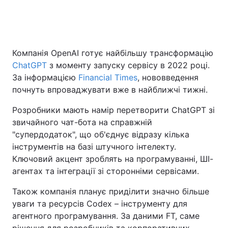
Головна
Війна
Компанія OpenAI готує найбільшу трансформацію
ChatGPT
з моменту запуску сервісу в 2022 році.
Україна
Політика
За інформацією
Financial Times
, нововведення
Економіка
Світ
почнуть впроваджувати вже в найближчі тижні.
Розробники мають намір перетворити ChatGPT зі
Спорт
Наука
звичайного чат-бота на справжній
Техно і зв'язок
Лайт
"супердодаток", що об'єднує відразу кілька
інструментів на базі штучного інтелекту.
Зброя
Інциденти
Ключовий акцент зроблять на програмуванні, ШІ-
агентах та інтеграції зі сторонніми сервісами.
Здоров'я
Туризм
Також компанія планує приділити значно більше
Цікавинки
Погода
уваги та ресурсів Codex – інструменту для
агентного програмування. За даними FT, саме
Екологія
Регіони