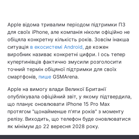
Apple відома тривалим періодом підтримки ПЗ
Головна
Війна
для своїх iPhone, але компанія ніколи офіційно не
обіцяла конкретну кількість років. Зовсім інакша
Україна
Політика
ситуація
в екосистемі Android,
де кожен
виробник називає конкретні цифри. І ось тепер
Економіка
Світ
купертинівців фактично змусили розголосити
Спорт
Наука
точний термін обіцяної підтримки для своїх
смартфонів,
пише
GSMArena.
Техно і зв'язок
Лайт
Apple на вимогу влади Великої Британії
Зброя
Інциденти
опублікувала офіційний звіт, у якому підтвердила,
що планує оновлювати iPhone 15 Pro Max
Здоров'я
Туризм
протягом "щонайменше п'яти років" з моменту
релізу. Виходить, що телефон буде оновлюватися
Цікавинки
Погода
як мінімум до 22 вересня 2028 року.
Екологія
Регіони