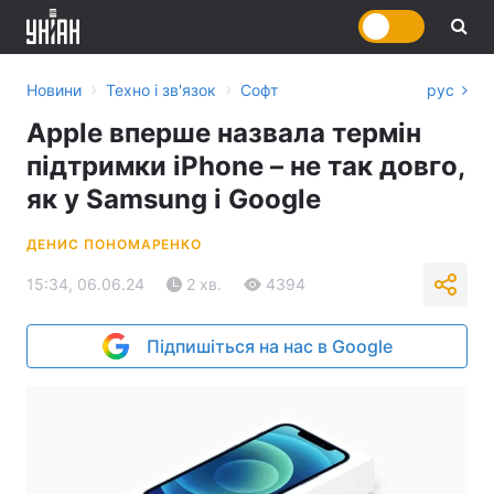
›
›
Новини
Техно і зв'язок
Софт
рус
Apple вперше назвала термін
підтримки iPhone – не так довго,
як у Samsung і Google
ДЕНИС ПОНОМАРЕНКО
15:34, 06.06.24
2 хв.
4394
Підпишіться на нас в Google