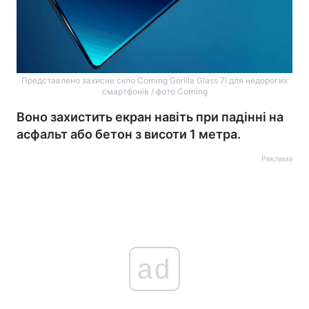
Представлено захисне скло Corning Gorilla Glass 7i для недорогих
смартфонів / фото Corning
Воно захистить екран навіть при падінні на
асфальт або бетон з висоти 1 метра.
Реклама
ad