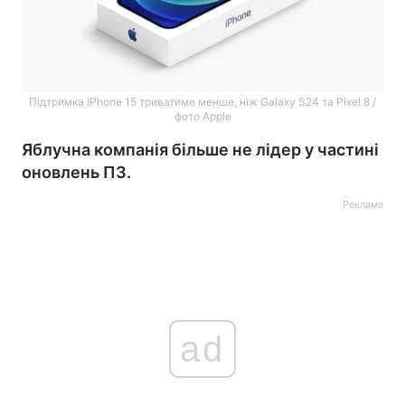
Підтримка iPhone 15 триватиме менше, ніж Galaxy S24 та Pixel 8 /
фото Apple
Яблучна компанія більше не лідер у частині
оновлень ПЗ.
Реклама
ad