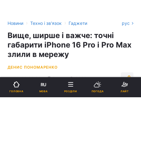
›
›
Новини
Техно і зв'язок
Гаджети
рус
Вище, ширше і важче: точні
габарити iPhone 16 Pro і Pro Max
злили в мережу
ДЕНИС ПОНОМАРЕНКО
11:44, 06.06.24
2 хв.
6380
RU
МОВА
ГОЛОВНА
РОЗДІЛИ
ПОГОДА
ЛАЙТ
Підпишіться на нас в Google