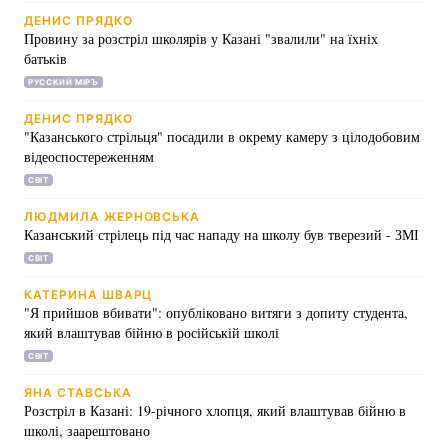
ДЕНИС ПРЯДКО
Провину за розстріл школярів у Казані "звалили" на їхніх
батьків
РУССКИЙ МІРЪ
ДЕНИС ПРЯДКО
"Казанського стрільця" посадили в окрему камеру з цілодобовим
відеоспостереженням
СВІТ
ЛЮДМИЛА ЖЕРНОВСЬКА
Казанський стрілець під час нападу на школу був тверезий - ЗМІ
СВІТ
КАТЕРИНА ШВАРЦ
"Я прийшов вбивати": опубліковано витяги з допиту студента,
який влаштував бійню в російській школі
СВІТ
ЯНА СТАВСЬКА
Розстріл в Казані: 19-річного хлопця, який влаштував бійню в
школі, заарештовано