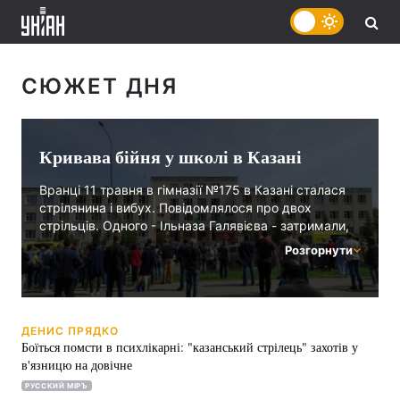
СЮЖЕТ ДНЯ
Кривава бійня у школі в Казані
Вранці 11 травня в гімназії №175 в Казані сталася
стрілянина і вибух. Повідомлялося про двох
стрільців. Одного - Ільназа Галявієва - затримали,
а другого нібито ліквідували.
Розгорнути
Офіційно повідомили про вісім загиблих - сім учнів
і вчительку, а також 20 постраждалих.
Крім того, в МВС Татарстану спростували
ДЕНИС ПРЯДКО
інформацію про другого стрільця.
Боїться помсти в психлікарні: "казанський стрілець" захотів у
в'язницю на довічне
РУССКИЙ МІРЪ