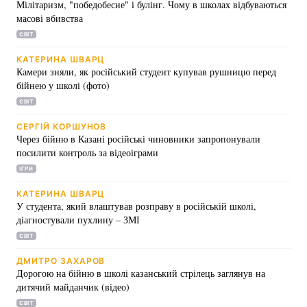
Мілітаризм, "победобесие" і булінг. Чому в школах відбуваються
масові вбивства
Тема оформлення
СВІТ
КАТЕРИНА ШВАРЦ
Камери зняли, як російський студент купував рушницю перед
бійнею у школі (фото)
СВІТ
СЕРГІЙ КОРШУНОВ
Через бійню в Казані російські чиновники запропонували
посилити контроль за відеоіграми
ІГРИ
КАТЕРИНА ШВАРЦ
У студента, який влаштував розправу в російській школі,
діагностували пухлину – ЗМІ
СВІТ
ДМИТРО ЗАХАРОВ
Дорогою на бійню в школі казанський стрілець заглянув на
дитячий майданчик (відео)
СВІТ