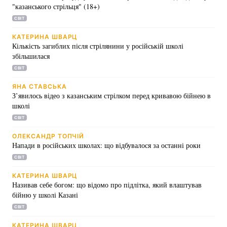
"казанського стрільця" (18+)
СВІТ
КАТЕРИНА ШВАРЦ
Кількість загиблих після стрілянини у російській школі
збільшилася
СВІТ
ЯНА СТАВСЬКА
З’явилось відео з казанським стрілком перед кривавою бійнею в
школі
СВІТ
ОЛЕКСАНДР ТОПЧІЙ
Напади в російських школах: що відбувалося за останні роки
СВІТ
КАТЕРИНА ШВАРЦ
Називав себе богом: що відомо про підлітка, який влаштував
бійню у школі Казані
СВІТ
КАТЕРИНА ШВАРЦ