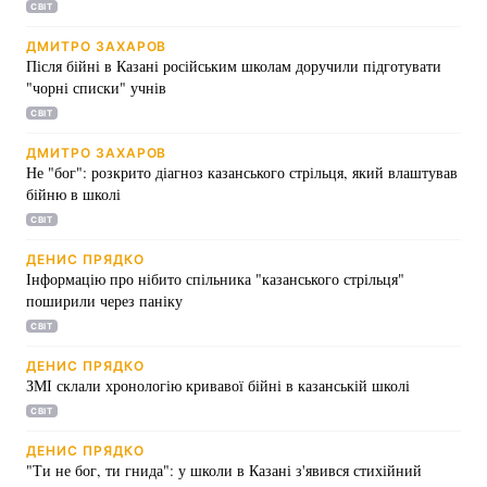
СВІТ
ДМИТРО ЗАХАРОВ
Після бійні в Казані російським школам доручили підготувати
"чорні списки" учнів
Головна
Війна
СВІТ
Україна
Політика
ДМИТРО ЗАХАРОВ
Не "бог": розкрито діагноз казанського стрільця, який влаштував
Економіка
Світ
бійню в школі
СВІТ
Спорт
Наука
ДЕНИС ПРЯДКО
Інформацію про нібито спільника "казанського стрільця"
Техно і зв'язок
Лайт
поширили через паніку
СВІТ
Зброя
Інциденти
ДЕНИС ПРЯДКО
Здоров'я
Туризм
ЗМІ склали хронологію кривавої бійні в казанській школі
СВІТ
Цікавинки
Погода
ДЕНИС ПРЯДКО
"Ти не бог, ти гнида": у школи в Казані з'явився стихійний
Екологія
Регіони