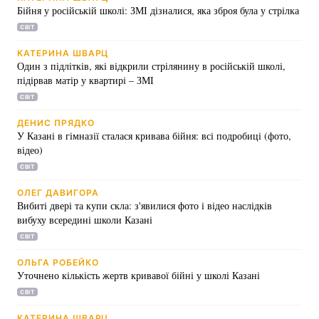
Бійня у російській школі: ЗМІ дізналися, яка зброя була у стрілка
СВІТ
КАТЕРИНА ШВАРЦ
Один з підлітків, які відкрили стрілянину в російській школі,
підірвав матір у квартирі – ЗМІ
СВІТ
ДЕНИС ПРЯДКО
У Казані в гімназії сталася кривава бійня: всі подробиці (фото,
відео)
СВІТ
ОЛЕГ ДАВИГОРА
Вибиті двері та купи скла: з'явилися фото і відео наслідків
вибуху всередині школи Казані
СВІТ
ОЛЬГА РОБЕЙКО
Уточнено кількість жертв кривавої бійні у школі Казані
СВІТ
КАТЕРИНА ШВАРЦ