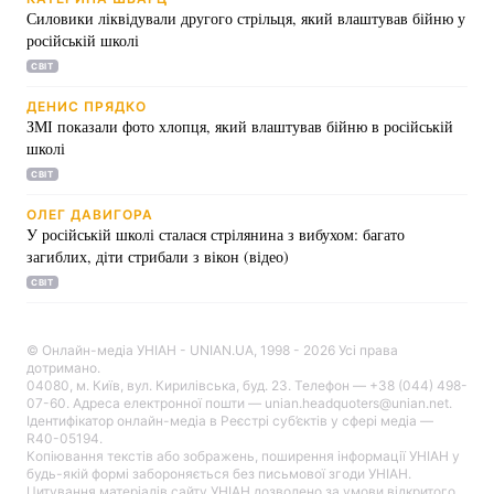
Силовики ліквідували другого стрільця, який влаштував бійню у
російській школі
СВІТ
ДЕНИС ПРЯДКО
ЗМІ показали фото хлопця, який влаштував бійню в російській
школі
СВІТ
ОЛЕГ ДАВИГОРА
У російській школі сталася стрілянина з вибухом: багато
загиблих, діти стрибали з вікон (відео)
СВІТ
© Онлайн-медіа УНІАН - UNIAN.UA, 1998 - 2026 Усі права
дотримано.
04080, м. Київ, вул. Кирилівська, буд. 23. Телефон — +38 (044) 498-
07-60. Адреса електронної пошти — unian.headquoters@unian.net.
Ідентифікатор онлайн-медіа в Реєстрі суб’єктів у сфері медіа —
R40-05194.
Копіювання текстів або зображень, поширення інформації УНІАН у
будь-якій формі забороняється без письмової згоди УНІАН.
Цитування матеріалів сайту УНІАН дозволено за умови відкритого