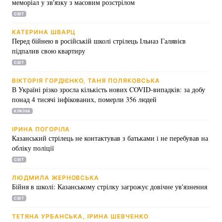
меморіал у зв'язку з масовим розстрілом
СВІТ
Лонгріди
КАТЕРИНА ШВАРЦ
Перед бійнею в російській школі стрілець Ільназ Галявієв
Відео з Youtube
Статті
підпалив свою квартиру
СВІТ
Інтерв'ю
Думки
ВІКТОРІЯ ГОРДІЄНКО, ТАНЯ ПОЛЯКОВСЬКА
В Україні різко зросла кількість нових COVID-випадків: за добу
Архів
Вакансії
понад 4 тисячі інфікованих, померли 356 людей
Контакти
КРАЇНА
ІРИНА ПОГОРІЛА
Послуги
Казанський стрілець не контактував з батьками і не перебував на
обліку поліції
СВІТ
ЛЮДМИЛА ЖЕРНОВСЬКА
Бійня в школі: Казанському стрілку загрожує довічне ув'язнення
СВІТ
ТЕТЯНА УРБАНСЬКА, ІРИНА ШЕВЧЕНКО