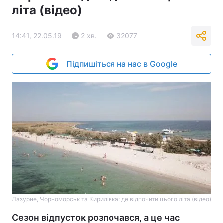
літа (відео)
14:41, 22.05.19
2 хв.
32077
Підпишіться на нас в Google
Лазурне, Чорноморськ та Кирилівка: де відпочити цього літа (відео)
Сезон відпусток розпочався, а це час