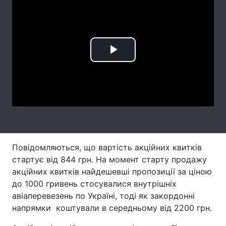
Лонгріди
Відео з Youtube
Статті
Play
Інтерв'ю
Думки
Video
Архів
Вакансії
Контакти
Послуги
Повідомляються, що вартість акційних квитків
стартує від 844 грн. На момент старту продажу
акційних квитків найдешевші пропозиції за ціною
до 1000 гривень стосувалися внутрішніх
авіаперевезень по Україні, тоді як закордонні
напрямки коштували в середньому від 2200 грн.