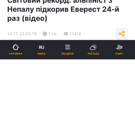
Світовий рекорд: альпініст з
Непалу підкорив Еверест 24-й
раз (відео)
14:17, 22.05.19
1 хв.
11416
RU
Підпишіться на нас в Google
МОВА
ГОЛОВНА
РОЗДІЛИ
ПОГОДА
ЛАЙТ
Висота Евересту складає 8850 метрів / скріншот