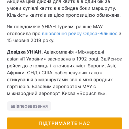
Акційна ціна дійсна для квитків в один бік за
умови купівлі квитків в обидва боки маршруту.
Тема оформлення
Кількість квитків за цією пропозицією обмежена.
Як повідомляв УНІАН.Туризм, раніше МАУ
оголосила про
віновлення рейсу Одеса-Вільнюс
з
15 червня 2019 року.
Довідка УНІАН.
Авіакомпанія «Міжнародні
авіалінії України» заснована в 1992 році. Здійснює
рейси до столиць і ключових міст Європи, Азії,
Африки, СНД і США, забезпечуючи також
стикування з маршрутами своїх міжнародних
партнерів. Базовим аеропортом МАУ є
міжнародний аеропорт Києва «Бориспіль».
авіаперевезення
ПІДТРИМАЙТЕ НАС