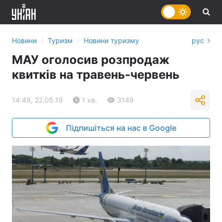
›
›
Новини
Туризм
Новини туризму
рус
МАУ оголосив розпродаж
квитків на травень-червень
14:49, 22.05.19
1 хв.
3149
Підпишіться на нас в Google