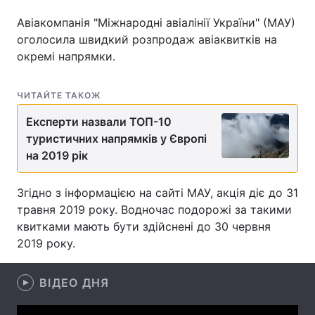
Авіакомпанія "Міжнародні авіалінії України" (МАУ)
оголосила швидкий розпродаж авіаквитків на
окремі напрямки.
Головна
Війна
Україна
Політика
ЧИТАЙТЕ ТАКОЖ
Експерти назвали ТОП-10
Економіка
Світ
туристичних напрямків у Європі
Спорт
Наука
на 2019 рік
Техно і зв'язок
Лайт
Згідно з інформацією на сайті МАУ, акція діє до 31
травня 2019 року. Водночас подорожі за такими
Зброя
Інциденти
квитками мають бути здійснені до 30 червня
2019 року.
Здоров'я
Туризм
Цікавинки
Погода
ВІДЕО ДНЯ
Екологія
Регіони