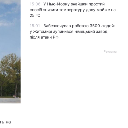
15:06
У Нью-Йорку знайшли простий
спосіб знизити температуру даху майже на
25 °C
15:01
Забезпечував роботою 3500 людей:
у Житомирі зупинився німецький завод
після атаки РФ
Реклама
ть на