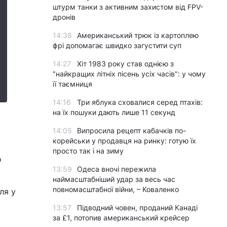
штурм танки з активним захистом від FPV-
дронів
14:38
Американський трюк із картоплею
фрі допомагає швидко загустити суп
14:27
Хіт 1983 року став однією з
"найкращих літніх пісень усіх часів": у чому
її таємниця
14:16
Три яблука сховалися серед птахів:
на їх пошуки дають лише 11 секунд
14:05
Випросила рецепт кабачків по-
корейськи у продавця на ринку: готую їх
просто так і на зиму
о
13:59
Одеса вночі пережила
наймасштабніший удар за весь час
повномасштабної війни, – Коваленко
ля у
13:57
Підводний човен, проданий Канаді
за £1, потопив американський крейсер