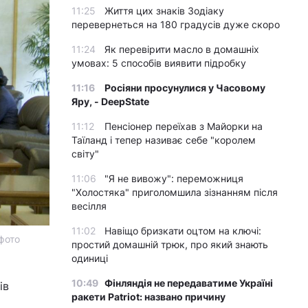
11:25
Життя цих знаків Зодіаку
перевернеться на 180 градусів дуже скоро
11:24
Як перевірити масло в домашніх
умовах: 5 способів виявити підробку
11:16
Росіяни просунулися у Часовому
Яру, - DeepState
11:12
Пенсіонер переїхав з Майорки на
Таїланд і тепер називає себе "королем
світу"
11:06
"Я не вивожу": переможниця
"Холостяка" приголомшила зізнанням після
весілля
11:02
Навіщо бризкати оцтом на ключі:
фото
простий домашній трюк, про який знають
одиниці
10:49
Фінляндія не передаватиме Україні
ів
ракети Patriot: названо причину