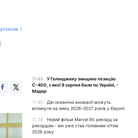
русском
я
11:43
У Геленджику знищено позицію
С-400, з якої 8 серпня били по Україні, -
Мадяр
11:40
Дві океанічні аномалії можуть
вплинути на зиму 2026–2027 років у Європі
11:38
Новий фільм Marvel б’є рекорд за
рекордом - він уже став головним хітом
2026 року