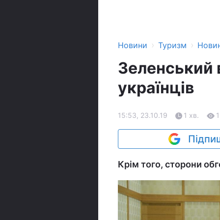
›
›
Новини
Туризм
Нови
Зеленський в
українців
15:53, 23.10.19
1 хв.
Підпиш
Крім того, сторони обг