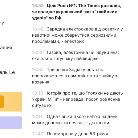
13:55
Ціль Росії №1: The Times розповів,
як працює український загін "глибоких
ударів" по РФ
ти
13:48
Зарядка електрокара від розетки у
квартирі може обернутися серйозними
проблемами, - електрик
наших
13:30
Газова, електрична чи індукційна:
яка плита готує їжу найшвидше
13:30
Три знаки Зодіаку ось-ось
ель Le
попрощаються з самотністю та знайдуть
кохання
13:18
Історія про те, що "поляки не дають
Україні МіГи" - неправда: посол роз’яснив
ситуацію
13:11
Одна чашка цього напою на день
може допомогти печінці, - дієтологи
12:47
Пономарьов у день 53-річчя