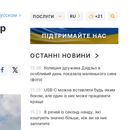
русском
RU
+21
ПОСЛУГИ
ер
ПІДТРИМАЙТЕ НАС
ОСТАННІ НОВИНИ
15:38
Колишня дружина Дзідзьо в
особливий день показала маленького сина
(фото)
15:28
USB-C можна вставляти будь-яким
боком, але один із них може працювати
краще
15:23
8 речей із секонд-хенду, які
коштують значно більше, ніж ви за них
заплатите