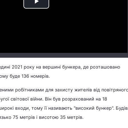
Play
Video
едині 2021 року на вершині бункера, де розташовано
ому буде 136 номерів.
еними робітниками для захисту жителів від повітряног
гої світової війни. Він був розрахований на 18
ирокі входи, тому її називають "високий бункер". Будів
ько 75 метрів і висотою 35 метрів.