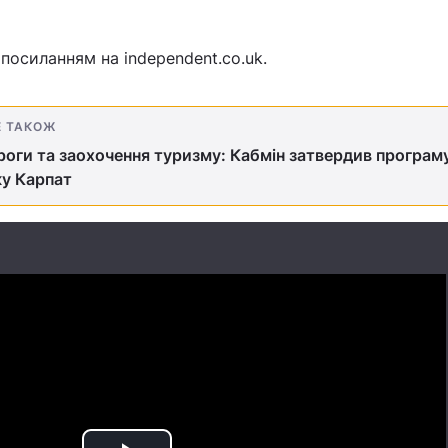
посиланням на independent.co.uk.
Е ТАКОЖ
роги та заохочення туризму: Кабмін затвердив програм
у Карпат