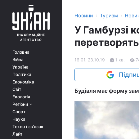
›
›
Новини
Туризм
Нови
У Гамбурзі 
ІНФОРМАЦІЙНЕ
перетворять
АГЕНТСТВО
Головна
Війна
16:01, 23.10.19
1 хв.
7
Україна
Підпиш
Політика
Економіка
Світ
Будівля має форму зам
Екологія
Регіони
Спорт
Наука
Техно і зв'язок
Лайт