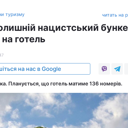
ни туризму
читать на 
колишній нацистський бунк
 на готель
47
іться на нас в Google
ка. Планується, що готель матиме 136 номерів.