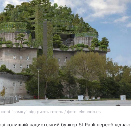
нкері-"замку" відкриють готель / фото: elmundo.es
рзі колишній нацистський бункер St Pauli переобладнаю