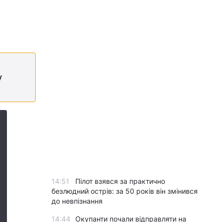
у
14:51
Пілот взявся за практично
безлюдний острів: за 50 років він змінився
до невпізнання
14:44
Окупанти почали відправляти на