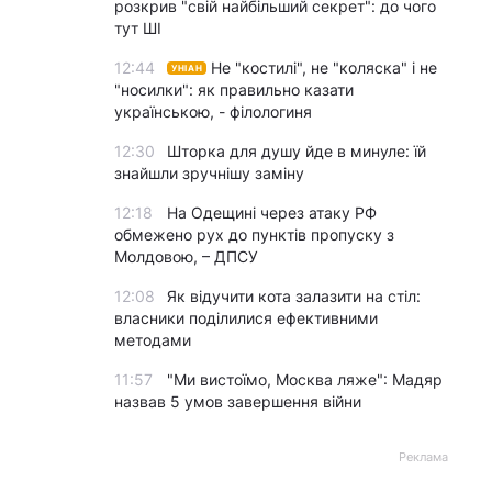
розкрив "свій найбільший секрет": до чого
тут ШІ
12:44
Не "костилі", не "коляска" і не
УНІАН
"носилки": як правильно казати
українською, - філологиня
12:30
Шторка для душу йде в минуле: їй
знайшли зручнішу заміну
12:18
На Одещині через атаку РФ
обмежено рух до пунктів пропуску з
Молдовою, – ДПСУ
12:08
Як відучити кота залазити на стіл:
власники поділилися ефективними
методами
11:57
"Ми вистоїмо, Москва ляже": Мадяр
назвав 5 умов завершення війни
Реклама