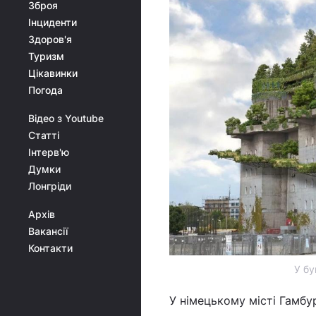
Зброя
Інциденти
Здоров'я
Туризм
Цікавинки
Погода
Відео з Youtube
Статті
Інтерв'ю
Думки
Лонгріди
Архів
Вакансії
Контакти
У бу
У німецькому місті Гамбу