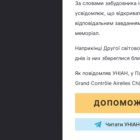
За словами забудовника і
усвідомлює, що відкриват
відповідальним завданням
меморіал.
Наприкінці Другої світово
днів із них збереглися бл
Як повідомляв УНІАН, у П
Grand Contrôle Airelles Châ
ДОПОМОЖ
Читати УНІАН