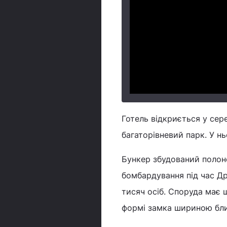
Готель відкриється у сер
багаторівневий парк. У нь
Бункер збудований полон
бомбардування під час Дру
тисяч осіб. Споруда має ш
формі замка шириною близ