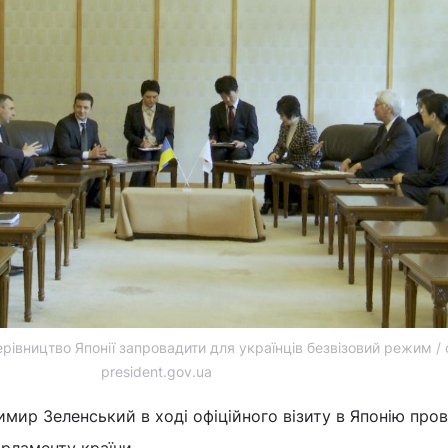
рівництво Японії запровадити для українців безвізовий режим / 
president.gov.ua
мир Зеленський в ході офіційного візиту в Японію пров