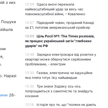
ій з них
13:59
Одеса вночі пережила
наймасштабніший удар за весь час
повномасштабної війни, – Коваленко
. Пошуки
13:57
Підводний човен, проданий Канаді
за £1, потопив американський крейсер
 зійшла
13:55
Ціль Росії №1: The Times розповів,
як працює український загін "глибоких
ударів" по РФ
они
13:48
Зарядка електрокара від розетки у
я,
квартирі може обернутися серйозними
.
проблемами, - електрик
13:30
Газова, електрична чи індукційна:
о. Наразі
яка плита готує їжу найшвидше
13:30
Три знаки Зодіаку ось-ось
попрощаються з самотністю та знайдуть
вини
26-
кохання
13:18
Історія про те, що "поляки не дають