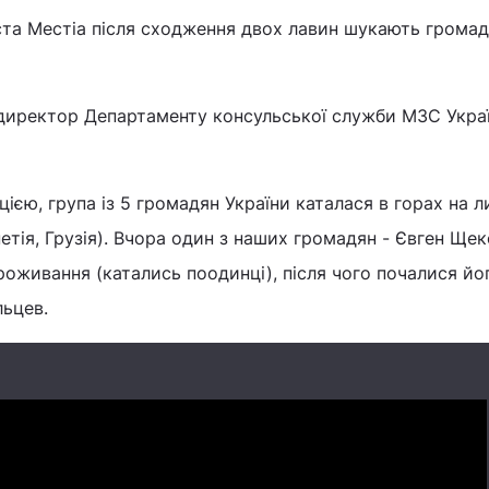
міста Местіа після сходження двох лавин шукають грома
директор Департаменту консульської служби МЗС Укра
ією, група із 5 громадян України каталася в горах на л
етія, Грузія). Вчора один з наших громадян - Євген Щеко
роживання (катались поодинці), після чого почалися йо
льцев.