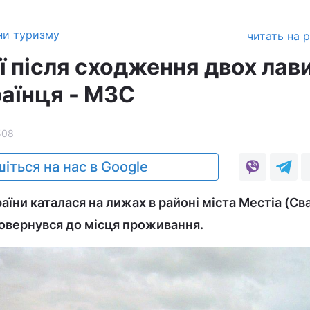
ни туризму
читать на 
ії після сходження двох лав
аїнця - МЗС
508
іться на нас в Google
раїни каталася на лижах в районі міста Местіа (Св
 повернувся до місця проживання.