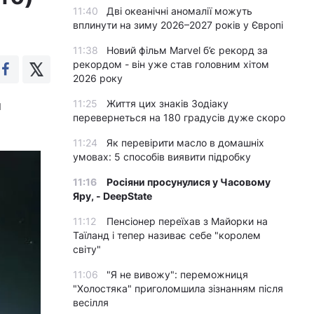
11:40
Дві океанічні аномалії можуть
вплинути на зиму 2026–2027 років у Європі
11:38
Новий фільм Marvel б’є рекорд за
рекордом - він уже став головним хітом
2026 року
11:25
Життя цих знаків Зодіаку
м
перевернеться на 180 градусів дуже скоро
11:24
Як перевірити масло в домашніх
умовах: 5 способів виявити підробку
11:16
Росіяни просунулися у Часовому
Яру, - DeepState
11:12
Пенсіонер переїхав з Майорки на
Таїланд і тепер називає себе "королем
світу"
11:06
"Я не вивожу": переможниця
"Холостяка" приголомшила зізнанням після
весілля