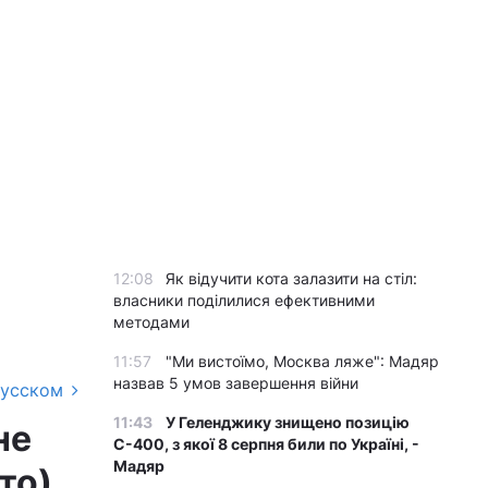
12:08
Як відучити кота залазити на стіл:
власники поділилися ефективними
методами
11:57
"Ми вистоїмо, Москва ляже": Мадяр
назвав 5 умов завершення війни
русском
11:43
У Геленджику знищено позицію
не
С-400, з якої 8 серпня били по Україні, -
Мадяр
то)