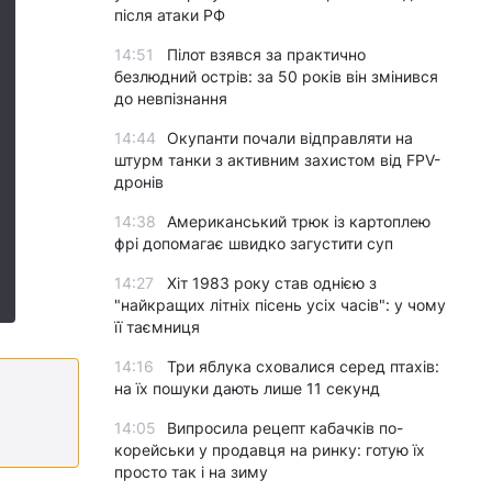
після атаки РФ
14:51
Пілот взявся за практично
безлюдний острів: за 50 років він змінився
до невпізнання
14:44
Окупанти почали відправляти на
штурм танки з активним захистом від FPV-
дронів
14:38
Американський трюк із картоплею
фрі допомагає швидко загустити суп
14:27
Хіт 1983 року став однією з
"найкращих літніх пісень усіх часів": у чому
її таємниця
14:16
Три яблука сховалися серед птахів:
на їх пошуки дають лише 11 секунд
14:05
Випросила рецепт кабачків по-
корейськи у продавця на ринку: готую їх
просто так і на зиму