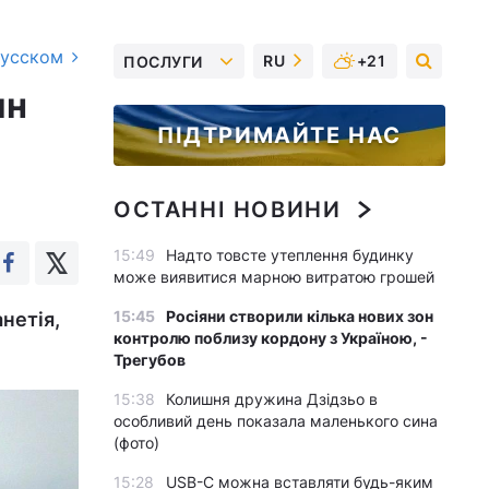
русском
RU
+21
ПОСЛУГИ
ин
ПІДТРИМАЙТЕ НАС
ОСТАННІ НОВИНИ
15:49
Надто товсте утеплення будинку
може виявитися марною витратою грошей
15:45
Росіяни створили кілька нових зон
анетія,
контролю поблизу кордону з Україною, -
Трегубов
15:38
Колишня дружина Дзідзьо в
особливий день показала маленького сина
(фото)
15:28
USB-C можна вставляти будь-яким