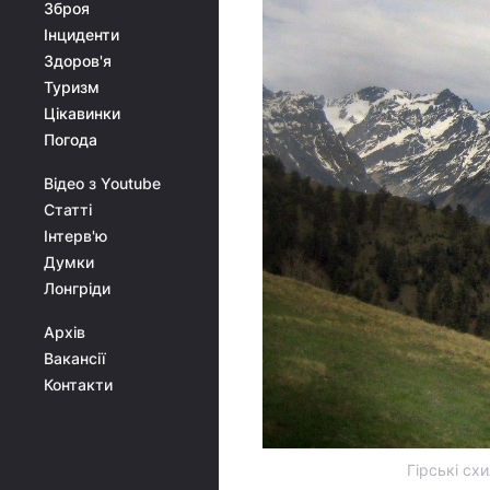
Зброя
Інциденти
Здоров'я
Туризм
Цікавинки
Погода
Відео з Youtube
Статті
Інтерв'ю
Думки
Лонгріди
Архів
Вакансії
Контакти
Гірські схи