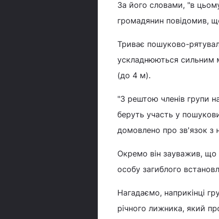
За його словами, "в цьому
громадянин повідомив, що
Триває пошуково-рятувал
ускладнюються сильним м
(до 4 м).
"З рештою членів групи н
беруть участь у пошукови
домовлено про зв'язок з 
Окремо він зауважив, що 
особу загиблого встанов
Нагадаємо, наприкінці гр
річного лижника, який про