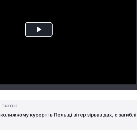
Play
Video
Е ТАКОЖ
ьколижному курорті в Польщі вітер зірвав дах, є загиблі