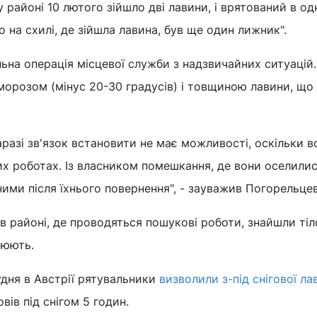
 районі 10 лютого зійшло дві лавини, і врятований в одн
 на схилі, де зійшла лавина, був ще один лижник".
ьна операція місцевої служби з надзвичайних ситуацій
орозом (мінус 20-30 градусів) і товщиною лавини, що
аразі зв'язок встановити не має можливості, оскільки в
х роботах. Із власником помешкання, де вони оселилис
ними після їхнього повернення", - зауважив Погорельцев
в районі, де проводяться пошукові роботи, знайшли тіл
люють.
удня в Австрії рятувальники
визволили з-під снігової ла
вів під снігом 5 годин.