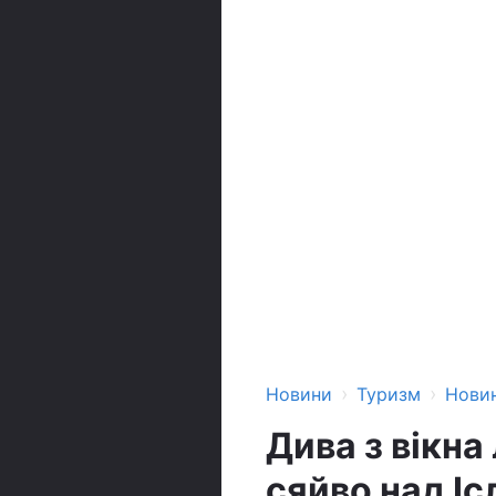
›
›
Новини
Туризм
Нови
Дива з вікна
сяйво над Іс