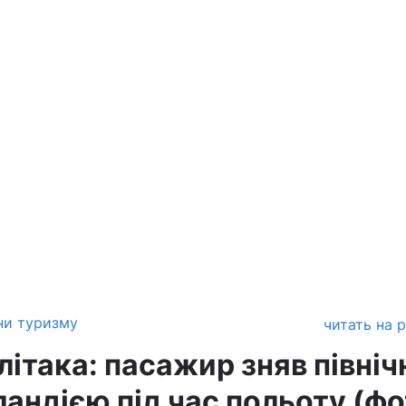
ни туризму
читать на 
 літака: пасажир зняв північ
ландією під час польоту (фо