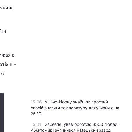
дянина
їни
ижах в
тіхін -
го
15:06
У Нью-Йорку знайшли простий
спосіб знизити температуру даху майже на
25 °C
15:01
Забезпечував роботою 3500 людей:
у Житомирі зупинився німецький завод