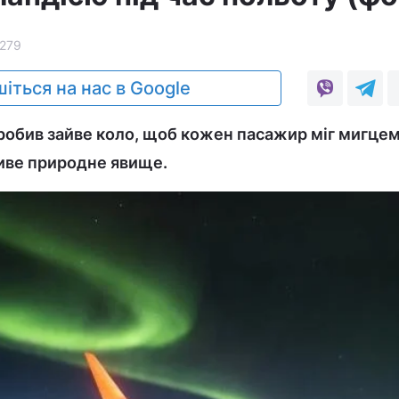
279
іться на нас в Google
 зробив зайве коло, щоб кожен пасажир міг мигце
иве природне явище.