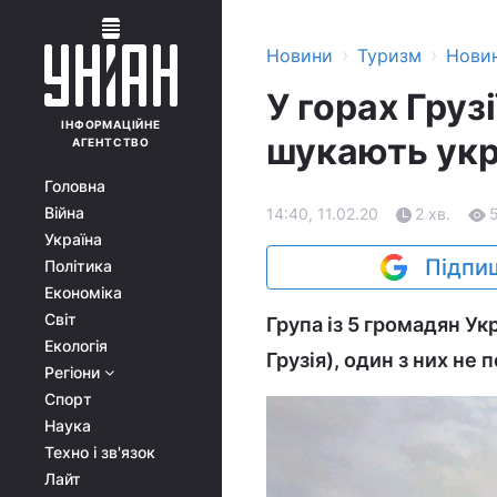
›
›
Новини
Туризм
Нови
У горах Груз
ІНФОРМАЦІЙНЕ
шукають укр
АГЕНТСТВО
Головна
Війна
14:40, 11.02.20
2 хв.
Україна
Підпиш
Політика
Економіка
Світ
Група із 5 громадян Ук
Екологія
Грузія), один з них не
Регіони
Спорт
Наука
Техно і зв'язок
Лайт