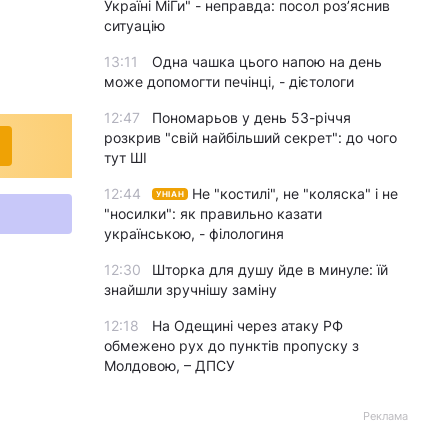
Україні МіГи" - неправда: посол роз’яснив
ситуацію
13:11
Одна чашка цього напою на день
може допомогти печінці, - дієтологи
12:47
Пономарьов у день 53-річчя
розкрив "свій найбільший секрет": до чого
тут ШІ
12:44
Не "костилі", не "коляска" і не
УНІАН
"носилки": як правильно казати
українською, - філологиня
12:30
Шторка для душу йде в минуле: їй
знайшли зручнішу заміну
12:18
На Одещині через атаку РФ
обмежено рух до пунктів пропуску з
Молдовою, – ДПСУ
Реклама