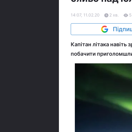
14:07, 11.02.20
2 хв.
5
Підпиш
Капітан літака навіть
побачити приголомшл