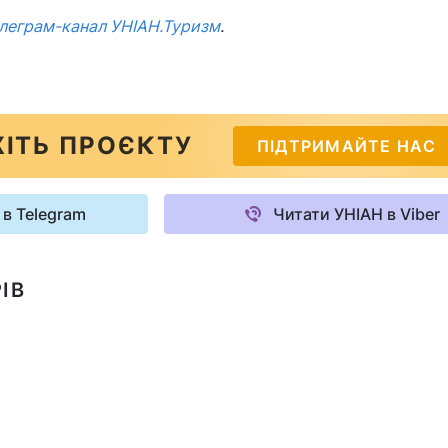
леграм-канал УНІАН.Туризм
.
ІТЬ ПРОЄКТУ
ПІДТРИМАЙТЕ НАС
 в Telegram
Читати УНІАН в Viber
ІВ