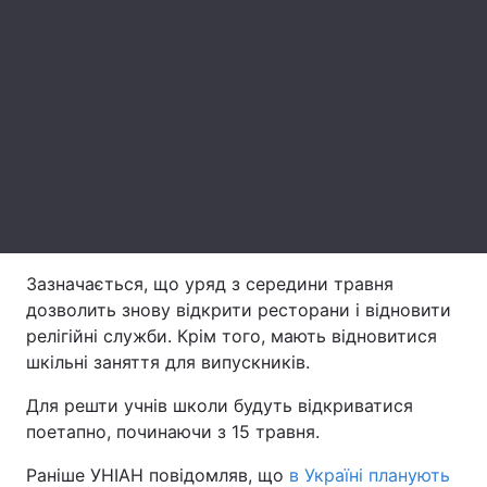
Лонгріди
Відео з Youtube
Статті
Інтерв'ю
Думки
Архів
Вакансії
Контакти
Зазначається, що уряд з середини травня
Послуги
дозволить знову відкрити ресторани і відновити
релігійні служби. Крім того, мають відновитися
шкільні заняття для випускників.
Для решти учнів школи будуть відкриватися
поетапно, починаючи з 15 травня.
Раніше УНІАН повідомляв, що
в Україні планують