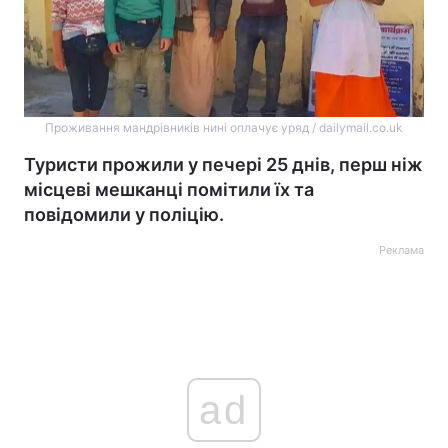
Проживання мандрівників нині оплачує уряд / dailymail.co.uk
Туристи прожили у печері 25 днів, перш ніж
місцеві мешканці помітили їх та
повідомили у поліцію.
Реклама
ad