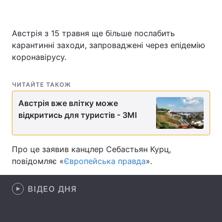
Австрія з 15 травня ще більше послабить
Головна
Війна
карантинні заходи, запроваджені через епідемію
коронавірусу.
Україна
Політика
ЧИТАЙТЕ ТАКОЖ
Економіка
Світ
Австрія вже влітку може
Спорт
Наука
відкритись для туристів - ЗМІ
Техно і зв'язок
Лайт
Про це заявив канцлер Себастьян Курц,
Зброя
Інциденти
повідомляє «
Європейська правда
».
Здоров'я
Туризм
ВІДЕО ДНЯ
Цікавинки
Погода
Екологія
Регіони