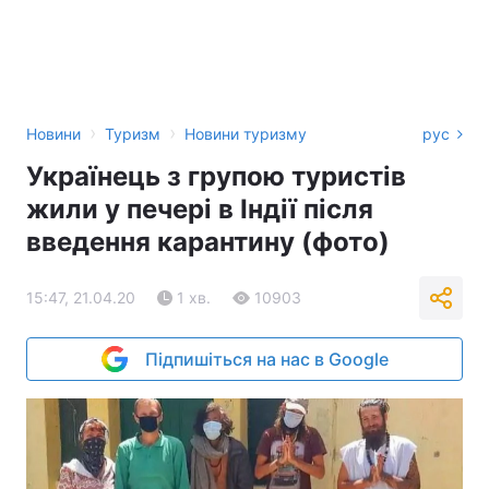
›
›
Новини
Туризм
Новини туризму
рус
Українець з групою туристів
жили у печері в Індії після
введення карантину (фото)
15:47, 21.04.20
1 хв.
10903
Підпишіться на нас в Google