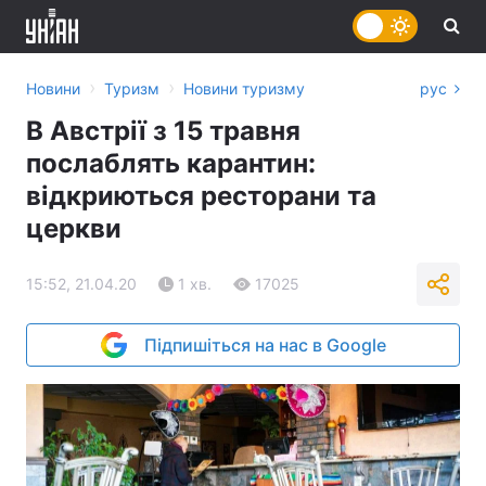
›
›
Новини
Туризм
Новини туризму
рус
В Австрії з 15 травня
послаблять карантин:
відкриються ресторани та
церкви
15:52, 21.04.20
1 хв.
17025
Підпишіться на нас в Google