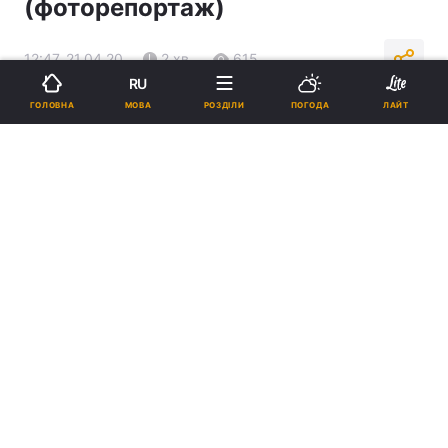
(фоторепортаж)
12:47, 21.04.20
2 хв.
615
RU
МОВА
ГОЛОВНА
РОЗДІЛИ
ПОГОДА
ЛАЙТ
Підпишіться на нас в Google
Фільми, концерти, проповіді: як німці рятуються від карантинної
нудьги в автокінотеатрах (фоторепортаж)
Німці приїжджають до кінотеатрів просто
неба дивитися кіно, слухати проповіді та
навіть на концерти улюблених місцевих
виконавців.
Реклама