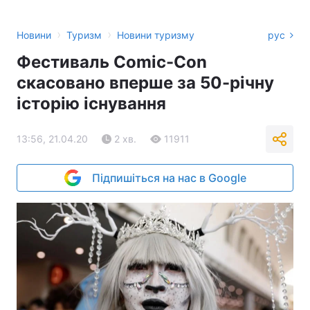
›
›
Новини
Туризм
Новини туризму
рус
Фестиваль Comic-Con
скасовано вперше за 50-річну
історію існування
13:56, 21.04.20
2 хв.
11911
Підпишіться на нас в Google