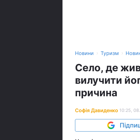
›
›
Новини
Туризм
Нови
Село, де жив
вилучити йо
причина
Софія Давиденко
10:25, 08
Підпиш