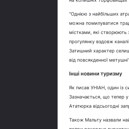
на колишніх торфовищах 
"Однією з найбільших атра
можна помилуватися тра
містками, які створюють 
прогулянку вздовж каналі
Затишний характер селища
від повсякденної метушні"
Інші новини туризму
Як писав УНІАН, один із 
Зазначається, що тепер у
Ататюрка відсьогодні за
Також Мальту назвали н