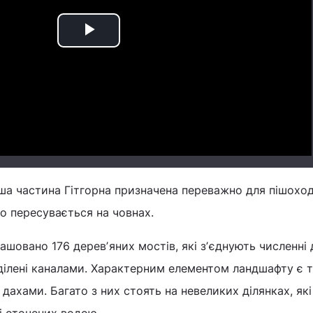
Play
Video
ша частина Гітгорна призначена переважно для пішоход
то пересувається на човнах.
ашовано 176 деревʼяних мостів, які зʼєднують численні 
зділені каналами. Характерним елементом ландшафту є 
дахами. Багато з них стоять на невеликих ділянках, які