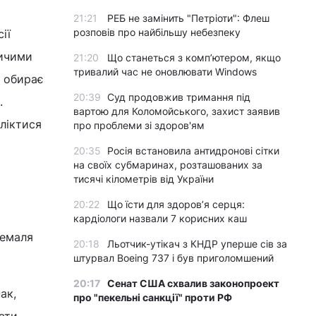
21:21
РЕБ не замінить "Петріоти": Флеш
розповів про найбільшу небезпеку
ії
ничими
21:20
Що станеться з комп’ютером, якщо
тривалий час не оновлювати Windows
о обирає
20:39
Суд продовжив тримання під
.
вартою для Коломойського, захист заявив
ліктися
про проблеми зі здоров'ям
20:35
Росія встановила антидронові сітки
на своїх субмаринах, розташованих за
тисячі кілометрів від України
20:22
Що їсти для здоров’я серця:
кардіологи назвали 7 корисних каш
Кемаля
20:18
Льотчик-утікач з КНДР уперше сів за
штурвал Boeing 737 і був приголомшений
20:17
Сенат США схвалив законопроект
ак,
про "пекельні санкції" проти РФ