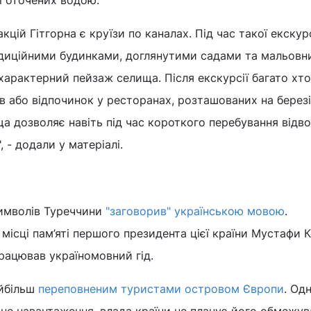
і оточених водою.
кцій Гітгорна є круїзи по каналах. Під час такої екскурс
диційними будинками, доглянутими садами та мальов
характерний пейзаж селища. Після екскурсії багато хт
в або відпочинок у ресторанах, розташованих на березі
 дозволяє навіть під час короткого перебування відво
, - додали у матеріалі.
символів Туреччини
"заговорив" українською мовою
.
 місці пам’яті першого президента цієї країни Мустафи 
працював україномовний гід.
айбільш
переповненим туристами островом Європи
. Одн