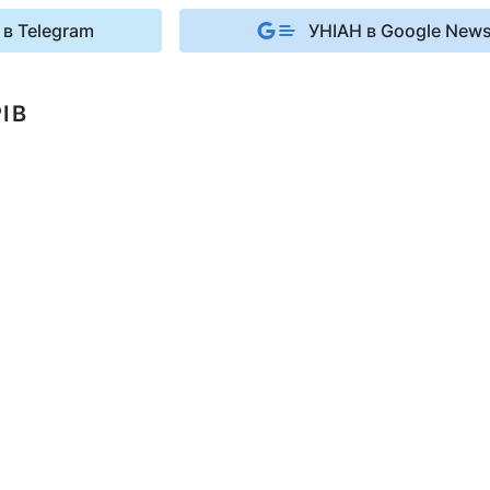
 в Telegram
УНІАН в Google New
ІВ