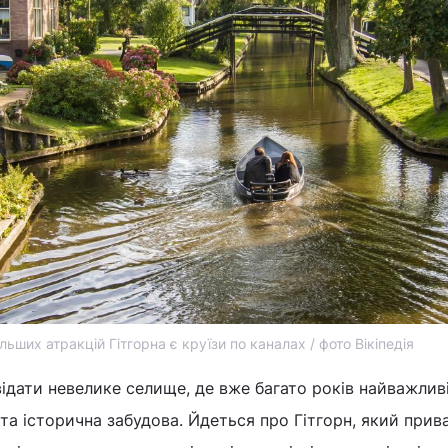
льших атракцій Гітгорна є круїзи по каналах / фото Вікіпедія
ідати невелике селище, де вже багато років найважлив
 та історична забудова. Йдеться про Гітгорн, який при