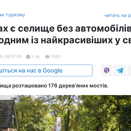
ни туризму
читать на 
х є селище без автомобілів
одним із найкрасивіших у св
4, 08.07.26
2 хв.
1583
іться на нас в Google
лища розташовано 176 деревʼяних мостів.