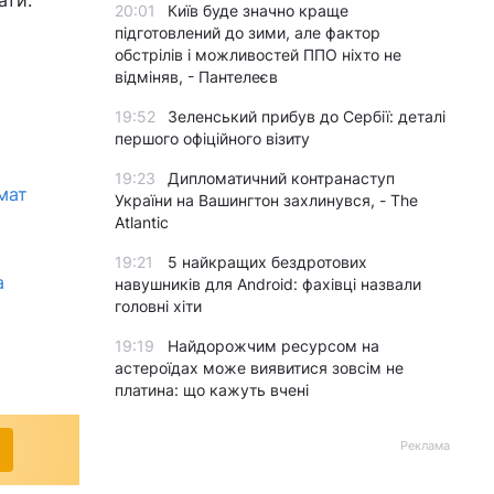
ати.
20:01
Київ буде значно краще
підготовлений до зими, але фактор
обстрілів і можливостей ППО ніхто не
відміняв, - Пантелеєв
19:52
Зеленський прибув до Сербії: деталі
першого офіційного візиту
19:23
Дипломатичний контранаступ
мат
України на Вашингтон захлинувся, - The
Atlantic
19:21
5 найкращих бездротових
а
навушників для Android: фахівці назвали
головні хіти
19:19
Найдорожчим ресурсом на
астероїдах може виявитися зовсім не
платина: що кажуть вчені
Реклама