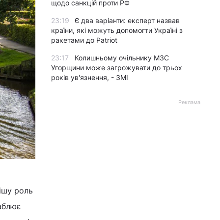
щодо санкцій проти РФ
23:19
Є два варіанти: експерт назвав
країни, які можуть допомогти Україні з
ракетами до Patriot
23:17
Колишньому очільнику МЗС
Угорщини може загрожувати до трьох
років ув'язнення, - ЗМІ
Реклама
ішу роль
ваблює