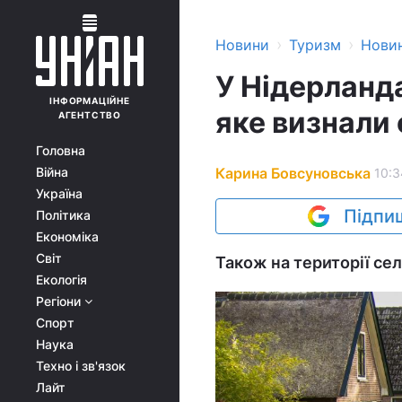
›
›
Новини
Туризм
Нови
У Нідерланда
ІНФОРМАЦІЙНЕ
яке визнали 
АГЕНТСТВО
Головна
Карина Бовсуновська
Війна
10:3
Україна
Підпиш
Політика
Економіка
Світ
Також на території се
Екологія
Регіони
Спорт
Наука
Техно і зв'язок
Лайт