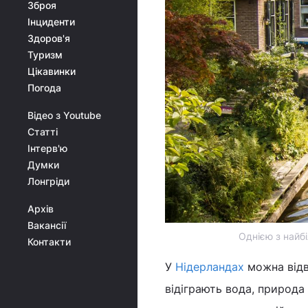
Зброя
Інциденти
Здоров'я
Туризм
Цікавинки
Погода
Відео з Youtube
Статті
Інтерв'ю
Думки
Лонгріди
Архів
Вакансії
Однією з найбі
Контакти
У
Нідерландах
можна відв
відіграють вода, природа