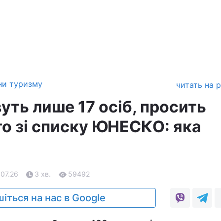
ни туризму
читать на 
уть лише 17 осіб, просить
го зі списку ЮНЕСКО: яка
.07.26
3 хв.
59492
іться на нас в Google