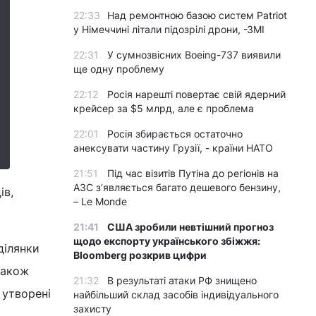
22:33
Над ремонтною базою систем Patriot
у Німеччині літали підозрілі дрони, -ЗМІ
22:31
У сумнозвісних Boeing-737 виявили
ще одну проблему
22:12
Росія нарешті повертає свій ядерний
крейсер за $5 млрд, але є проблема
22:01
Росія збирається остаточно
анексувати частину Грузії, - країни НАТО
21:51
Під час візитів Путіна до регіонів на
АЗС з’являється багато дешевого бензину,
ів,
– Le Monde
21:41
США зробили невтішний прогноз
щодо експорту українського збіжжя:
ділянки
Bloomberg розкрив цифри
також
21:32
В результаті атаки РФ знищено
 утворені
найбільший склад засобів індивідуального
захисту