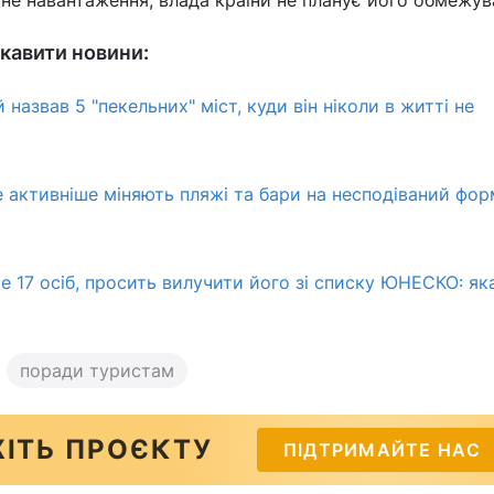
не навантаження, влада країни не планує його обмежув
кавити новини:
назвав 5 "пекельних" міст, куди він ніколи в житті не
е активніше міняють пляжі та бари на несподіваний фор
е 17 осіб, просить вилучити його зі списку ЮНЕСКО: як
поради туристам
ІТЬ ПРОЄКТУ
ПІДТРИМАЙТЕ НАС