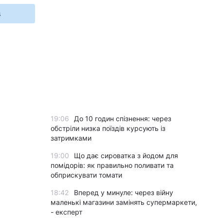
s
19:06
До 10 годин спізнення: через
обстріли низка поїздів курсують із
затримками
19:00
Що дає сироватка з йодом для
помідорів: як правильно поливати та
обприскувати томати
18:42
Вперед у минуле: через війну
маленькі магазини замінять супермаркети,
- експерт