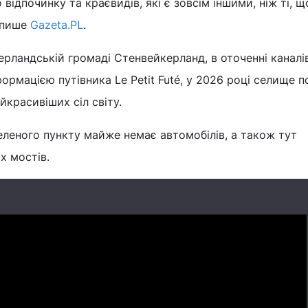
 відпочинку та краєвидів, які є зовсім іншими, ніж ті, щ
е пише
Gazeta.PL
.
дерландській громаді Стенвейкерланд, в оточенні каналі
ормацією путівника Le Petit Futé, у 2026 році селище п
йкрасивіших сіл світу.
еленого пункту майже немає автомобілів, а також тут
их мостів.