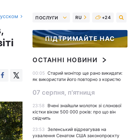
русском
RU
+24
ПОСЛУГИ
,
ПІДТРИМАЙТЕ НАС
іті
ОСТАННІ НОВИНИ
00:05
Старий монітор ще рано викидати:
як використати його повторно з користю
07 серпня, п'ятниця
23:58
Вчені знайшли молоток зі слонової
кістки віком 500 000 років: про що він
свідчить
23:53
Зеленський відреагував на
ухвалення Сенатом США законопроєкту