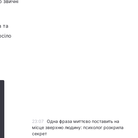
о звичні
в та
осіло
23:07
Одна фраза миттєво поставить на
місце зверхню людину: психолог розкрила
секрет