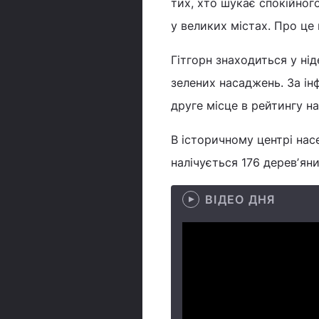
тих, хто шукає спокійного
у великих містах. Про ц
Гітгорн знаходиться у ні
зелених насаджень. За інф
друге місце в рейтингу на
В історичному центрі нас
налічується 176 деревʼян
ВІДЕО ДНЯ