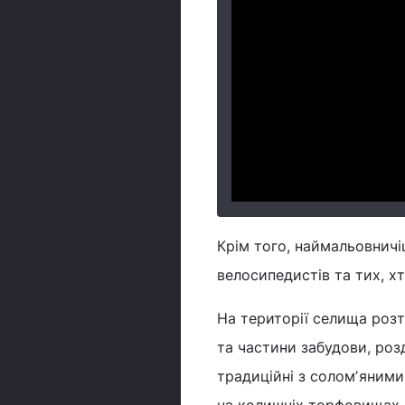
Крім того, наймальовничі
велосипедистів та тих, х
На території селища розт
та частини забудови, ро
традиційні з соломʼяними 