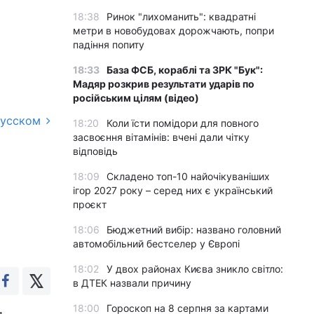
18:38
Ринок "лихоманить": квадратні
метри в новобудовах дорожчають, попри
падіння попиту
18:33
База ФСБ, кораблі та ЗРК "Бук":
Мадяр розкрив результати ударів по
російським цілям (відео)
русском
18:20
Коли їсти помідори для повного
засвоєння вітамінів: вчені дали чітку
відповідь
18:09
Складено топ-10 найочікуваніших
ігор 2027 року – серед них є український
проєкт
18:06
Бюджетний вибір: названо головний
автомобільний бестселер у Європі
18:02
У двох районах Києва зникло світло:
в ДТЕК назвали причину
18:00
Гороскоп на 8 серпня за картами