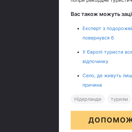
попри рекордне туристич
Вас також можуть заці
Експерт з подорожей 
повернувся б
У Європі туристи вс
відпочинку
Село, де живуть лиш
причина
Нідерланди
туризм
ДОПОМОЖ