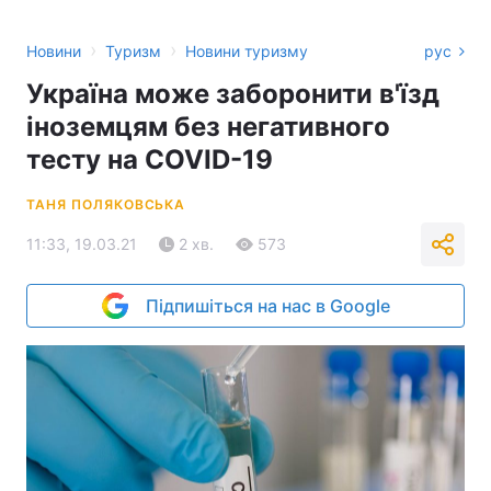
›
›
Новини
Туризм
Новини туризму
рус
Україна може заборонити в'їзд
іноземцям без негативного
тесту на COVID-19
ТАНЯ ПОЛЯКОВСЬКА
11:33, 19.03.21
2 хв.
573
Підпишіться на нас в Google