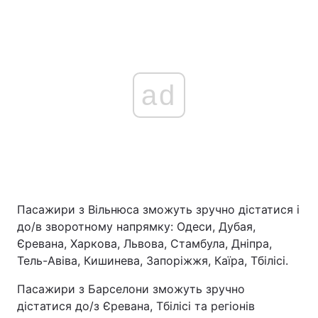
ad
Пасажири з Вільнюса зможуть зручно дістатися і
до/в зворотному напрямку: Одеси, Дубая,
Єревана, Харкова, Львова, Стамбула, Дніпра,
Тель-Авіва, Кишинева, Запоріжжя, Каїра, Тбілісі.
Пасажири з Барселони зможуть зручно
дістатися до/з Єревана, Тбілісі та регіонів