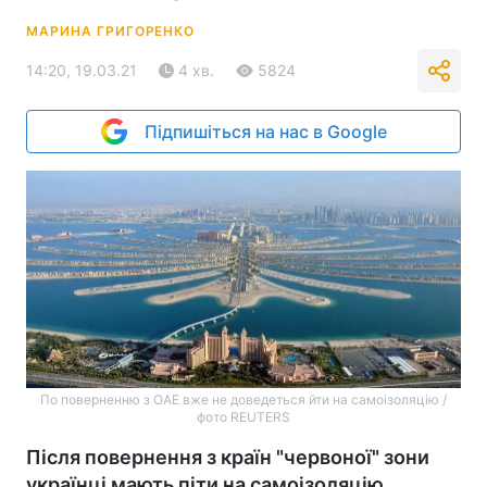
МАРИНА ГРИГОРЕНКО
14:20, 19.03.21
4 хв.
5824
Підпишіться на нас в Google
По поверненню з ОАЕ вже не доведеться йти на самоізоляцію /
фото REUTERS
Після повернення з країн "червоної" зони
українці мають піти на самоізоляцію.