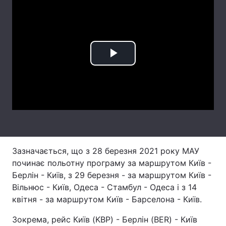
Лонгріди
Відео з Youtube
Статті
Play
Інтерв'ю
Думки
Video
Архів
Вакансії
Контакти
Послуги
Зазначається, що з 28 березня 2021 року МАУ
починає польотну програму за маршрутом Київ -
Берлін - Київ, з 29 березня - за маршрутом Київ -
Вільнюс - Київ, Одеса - Стамбул - Одеса і з 14
квітня - за маршрутом Київ - Барселона - Київ.
Зокрема, рейс Київ (KBP) - Берлін (BER) - Київ