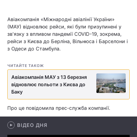
Авіакомпанія «Міжнародні авіалінії України»
(МАУ) відновлює рейси, які були призупинені у
Головна
Війна
зв'язку з впливом пандемії COVID-19, зокрема,
Україна
Політика
рейси з Києва до Берліна, Вільнюса і Барселони і
з Одеси до Стамбула.
Економіка
Світ
ЧИТАЙТЕ ТАКОЖ
Спорт
Наука
Авіакомпанія МАУ з 13 березня
Техно і зв'язок
Лайт
відновлює польоти з Києва до
Баку
Зброя
Інциденти
Здоров'я
Туризм
Про це повідомила прес-служба компанії.
Цікавинки
Погода
ВІДЕО ДНЯ
Екологія
Регіони