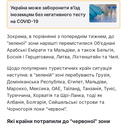
Україна може заборонити в'їзд
іноземцям без негативного тесту
на COVID-19
Зокрема, в порівнянні з попереднім тижнем, до
"зеленої" зони нарешті перемістилися Об'єднані
Арабські Емірати та Мальдіви, а також Бельгія,
Боснія і Герцеговина, Литва, Ліхтенштейн та Чилі.
Щодо популярних туристичних країн ситуація
наступна: в "зеленій" зоні перебувають Грузія,
Домініканська Республіка, Єгипет, Мальдіви,
Марокко, Мексика, ОАЕ, Таїланд, Танзанія, Туніс,
Туреччина, Хорватія та Шрі-Ланка, тоді як
Албанія, Болгарія, Сейшельські острови та
Чорногорія поки "червоні".
Які країни потрапили до "червоної" зони