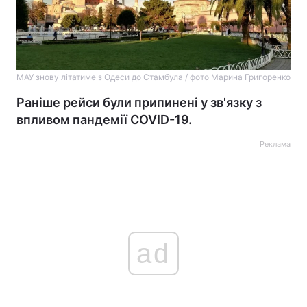
МАУ знову літатиме з Одеси до Стамбула / фото Марина Григоренко
Раніше рейси були припинені у зв'язку з
впливом пандемії COVID-19.
Реклама
ad