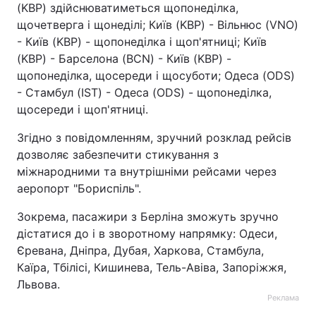
(KBP) здійснюватиметься щопонеділка,
Тема оформлення
щочетверга і щонеділі; Київ (KBP) - Вільнюс (VNO)
- Київ (KBP) - щопонеділка і щоп'ятниці; Київ
(KBP) - Барселона (BCN) - Київ (KBP) -
щопонеділка, щосереди і щосуботи; Одеса (ODS)
- Стамбул (IST) - Одеса (ODS) - щопонеділка,
щосереди і щоп'ятниці.
Згідно з повідомленням, зручний розклад рейсів
дозволяє забезпечити стикування з
міжнародними та внутрішніми рейсами через
аеропорт "Бориспіль".
Зокрема, пасажири з Берліна зможуть зручно
дістатися до і в зворотному напрямку: Одеси,
Єревана, Дніпра, Дубая, Харкова, Стамбула,
Каїра, Тбілісі, Кишинева, Тель-Авіва, Запоріжжя,
Львова.
Реклама