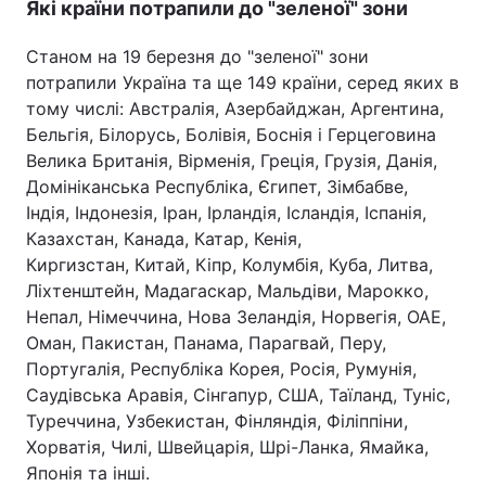
Які країни потрапили до "зеленої" зони
Станом на 19 березня до "зеленої" зони
потрапили Україна та ще 149 країни, серед яких в
тому числі: Австралія, Азербайджан, Аргентина,
Бельгія, Білорусь, Болівія, Боснія і Герцеговина
Велика Британія, Вірменія, Греція, Грузія, Данія,
Домініканська Республіка, Єгипет, Зімбабве,
Індія, Індонезія, Іран, Ірландія, Ісландія, Іспанія,
Казахстан, Канада, Катар, Кенія,
Киргизстан, Китай, Кіпр, Колумбія, Куба, Литва,
Ліхтенштейн, Мадагаскар, Мальдіви, Марокко,
Непал, Німеччина, Нова Зеландія, Норвегія, ОАЕ,
Оман, Пакистан, Панама, Парагвай, Перу,
Португалія, Республіка Корея, Росія, Румунія,
Саудівська Аравія, Сінгапур, США, Таїланд, Туніс,
Туреччина, Узбекистан, Фінляндія, Філіппіни,
Хорватія, Чилі, Швейцарія, Шрі-Ланка, Ямайка,
Японія та інші.