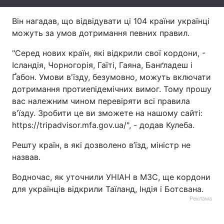
Тема оформлення
Він нагадав, що відвідувати ці 104 країни українці
можуть за умов дотримання певних правил.
"Серед нових країн, які відкрили свої кордони, -
Ісландія, Чорногорія, Гаїті, Гаяна, Банґладеш і
Ґабон. Умови в'їзду, безумовно, можуть включати
дотримання протиепідемічних вимог. Тому прошу
вас належним чином перевіряти всі правила
в'їзду. Зробити це ви зможете на нашому сайті:
https://tripadvisor.mfa.gov.ua/", - додав Кулеба.
Решту країн, в які дозволено в’їзд, міністр не
назвав.
Водночас, як уточнили УНІАН в МЗС, ще кордони
для українців відкрили Таїланд, Індія і Ботсвана.
Реклама