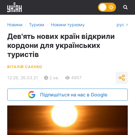
›
›
Новини
Туризм
Новини туризму
рус
Дев'ять нових країн відкрили
кордони для українських
туристів
ВІТАЛІЙ САЄНКО
12:29, 26.03.21
2 хв.
4957
Підпишіться на нас в Google