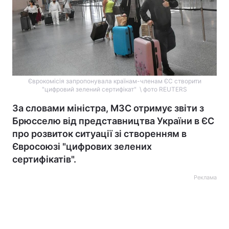
Єврокомісія запропонувала країнам-членам ЄС створити
"цифровий зелений сертифікат" \ фото REUTERS
За словами міністра, МЗС отримує звіти з
Брюсселю від представництва України в ЄС
про розвиток ситуації зі створенням в
Євросоюзі "цифрових зелених
сертифікатів".
Реклама