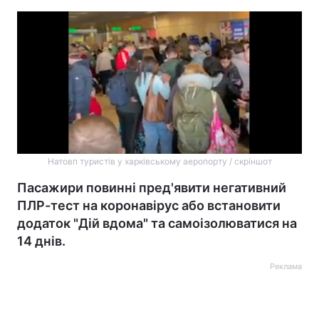
Натовп туристів у харківському аеропорту / скріншот
Пасажири повинні пред'явити негативний
ПЛР-тест на коронавірус або встановити
додаток "Дій вдома" та самоізолюватися на
14 днів.
Реклама