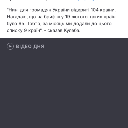
"Нині для громадян України відкриті 104 країни.
Лонгріди
Нагадаю, що на брифінгу 19 лютого таких країн
було 95. Тобто, за місяць ми додали до цього
Відео з Youtube
Статті
списку 9 країн", - сказав Кулеба.
Інтерв'ю
Думки
ВІДЕО ДНЯ
Архів
Вакансії
Контакти
Послуги