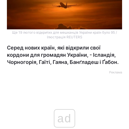
Ще 19 лютого відкритих для мешканців України країн було 95 /
Ілюстрація REUTERS
Серед нових країн, які відкрили свої
кордони для громадян України, - Ісландія,
Чорногорія, Гаїті, Гаяна, Банґладеш і Ґабон.
Реклама
ad