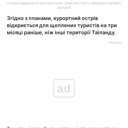
Острів відкриється для щеплених туристів / Фото wikipedia.org Rene
Ehrhardt
Згідно з планами, курортний острів
відкриється для щеплених туристів на три
місяці раніше, ніж інші території Таїланду.
Реклама
ad