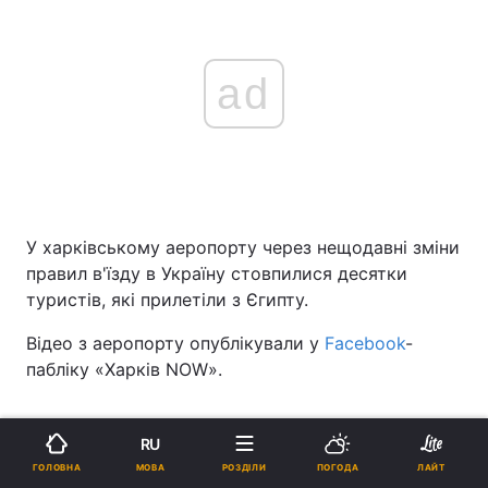
ad
У харківському аеропорту через нещодавні зміни
правил в'їзду в Україну стовпилися десятки
туристів, які прилетіли з Єгипту.
Відео з аеропорту опублікували у
Facebook
-
пабліку «Харків NOW».
ЧИТАЙТЕ ТАКОЖ
RU
ПЛР-тести на кордоні: Україна
МОВА
ГОЛОВНА
РОЗДІЛИ
ПОГОДА
ЛАЙТ