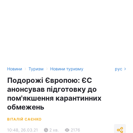
›
›
Новини
Туризм
Новини туризму
рус
Подорожі Європою: ЄС
анонсував підготовку до
пом'якшення карантинних
обмежень
ВІТАЛІЙ САЄНКО
10:48, 26.03.21
2 хв.
2176