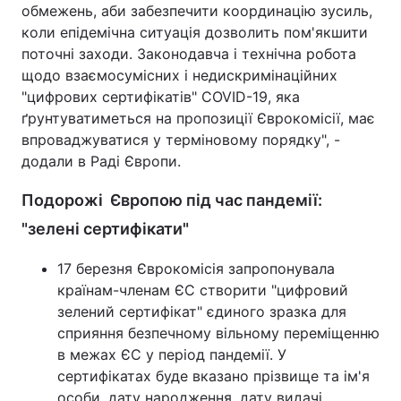
обмежень, аби забезпечити координацію зусиль,
коли епідемічна ситуація дозволить пом'якшити
поточні заходи. Законодавча і технічна робота
щодо взаємосумісних і недискримінаційних
"цифрових сертифікатів" COVID-19, яка
ґрунтуватиметься на пропозиції Єврокомісії, має
впроваджуватися у терміновому порядку", -
додали в Раді Європи.
Подорожі Європою під час пандемії:
"зелені сертифікати"
17 березня Єврокомісія запропонувала
країнам-членам ЄС створити "цифровий
зелений сертифікат" єдиного зразка для
сприяння безпечному вільному переміщенню
в межах ЄС у період пандемії. У
сертифікатах буде вказано прізвище та ім'я
особи, дату народження, дату видачі,