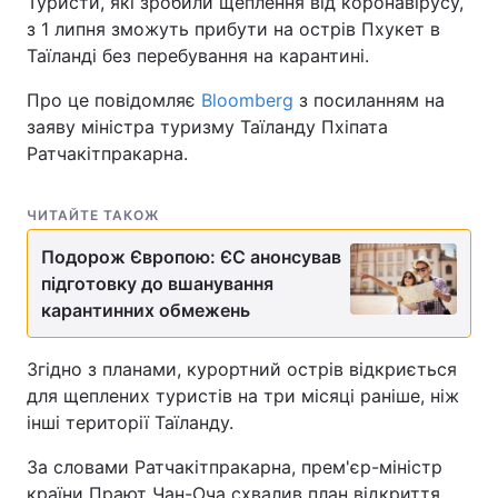
Туристи, які зробили щеплення від коронавірусу,
з 1 липня зможуть прибути на острів Пхукет в
Таїланді без перебування на карантині.
Про це повідомляє
Bloomberg
з посиланням на
заяву міністра туризму Таїланду Пхіпата
Ратчакітпракарна.
ЧИТАЙТЕ ТАКОЖ
Подорож Європою: ЄС анонсував
підготовку до вшанування
карантинних обмежень
Згідно з планами, курортний острів відкриється
для щеплених туристів на три місяці раніше, ніж
інші території Таїланду.
За словами Ратчакітпракарна, прем'єр-міністр
країни Прают Чан-Оча схвалив план відкриття