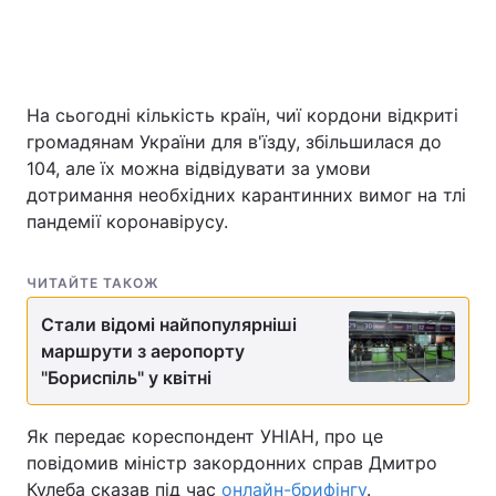
Головна
Війна
На сьогодні кількість країн, чиї кордони відкриті
громадянам України для в'їзду, збільшилася до
Україна
Політика
104, але їх можна відвідувати за умови
Економіка
Світ
дотримання необхідних карантинних вимог на тлі
пандемії коронавірусу.
Спорт
Наука
ЧИТАЙТЕ ТАКОЖ
Техно і зв'язок
Лайт
Стали відомі найпопулярніші
Зброя
Інциденти
маршрути з аеропорту
"Бориспіль" у квітні
Здоров'я
Туризм
Як передає кореспондент УНІАН, про це
Цікавинки
Погода
повідомив міністр закордонних справ Дмитро
Екологія
Регіони
Кулеба сказав під час
онлайн-брифінгу
.