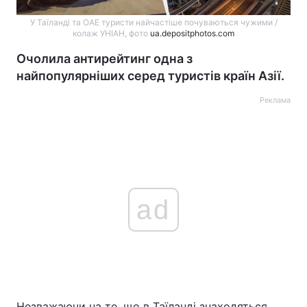
У Таїланді та ОАЕ туристи найчастіше почуваються чужими /
колаж УНІАН, фото
ua.depositphotos.com
Очолила антирейтинг одна з
найпопулярніших серед туристів країн Азії.
Реклама
ad
Незважаючи на те, що в Таїланді знаходяться