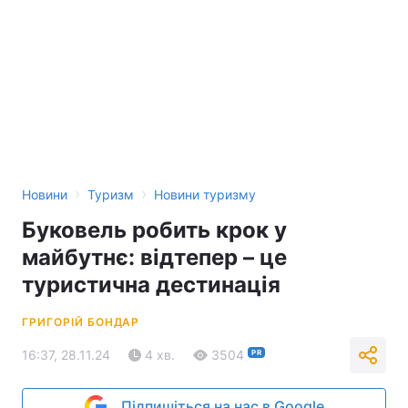
›
›
Новини
Туризм
Новини туризму
Буковель робить крок у
майбутнє: відтепер – це
туристична дестинація
ГРИГОРІЙ БОНДАР
16:37, 28.11.24
4 хв.
3504
PR
Підпишіться на нас в Google