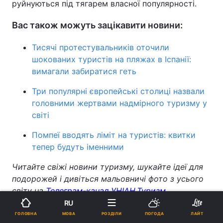
руйнуються під тягарем власної популярності.
Вас також можуть зацікавити новини:
Тисячі протестувальників оточили
шокованих туристів на пляжах в Іспанії:
вимагали забиратися геть
Три популярні європейські столиці назвали
головними жертвами надмірного туризму у
світі
Помпеї вводять ліміт на туристів: квитки
тепер будуть іменними
Читайте свіжі новини туризму, шукайте ідеї для
подорожей і дивіться мальовничі фото з усього
світу на
Телеграм-канал УНІАН.Туризм
.
RU
Таїланд
МОВА
ГОЛОВНА
РОЗДІЛИ
ПОГОДА
ЛАЙТ