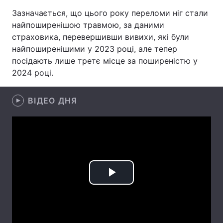
Зазначається, що цього року переломи ніг стали
Лонгріди
найпоширенішою травмою, за даними
страховика, перевершивши вивихи, які були
Відео з Youtube
Статті
найпоширенішими у 2023 році, але тепер
посідають лише третє місце за поширеністю у
Інтерв'ю
Думки
2024 році.
Архів
Вакансії
ВІДЕО ДНЯ
Контакти
Послуги
Play
Video