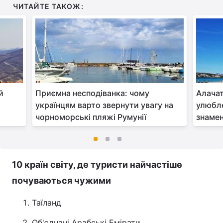
ЧИТАЙТЕ ТАКОЖ:
й
Приємна несподіванка: чому
Алачат
українцям варто звернути увагу на
улюбл
чорноморські пляжі Румунії
знаме
10 країн світу, де туристи найчастіше
почуваються чужими
Таїланд
Об'єднані Арабські Емірати