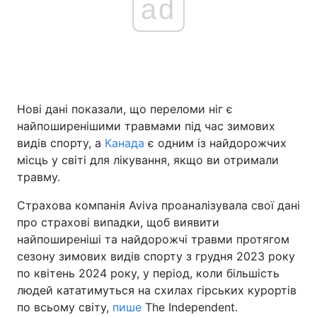
ad
Головна
Війна
Україна
Політика
Нові дані показали, що переломи ніг є
Економіка
Світ
найпоширенішими травмами під час зимових
видів спорту, а
Канада
є одним із найдорожчих
Спорт
Наука
місць у світі для лікування, якщо ви отримали
травму.
Техно і зв'язок
Лайт
Страхова компанія Aviva проаналізувала свої дані
Зброя
Інциденти
про страхові випадки, щоб виявити
найпоширеніші та найдорожчі травми протягом
Здоров'я
Туризм
сезону зимових видів спорту з грудня 2023 року
по квітень 2024 року, у період, коли більшість
Цікавинки
Погода
людей кататимуться на схилах гірських курортів
по всьому світу,
пише
The Independent.
Екологія
Регіони