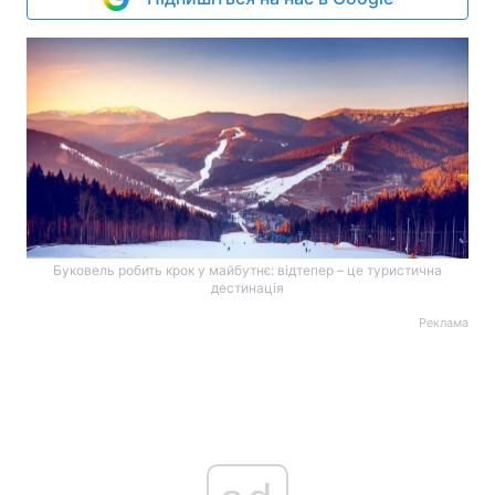
Буковель робить крок у майбутнє: відтепер – це туристична
дестинація
Реклама