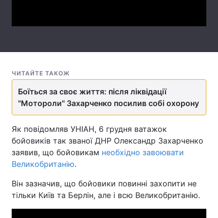
Video
Лонгріди
Відео з Youtube
Статті
Інтерв'ю
Думки
ЧИТАЙТЕ ТАКОЖ
Архів
Вакансії
Боїться за своє життя: після ліквідації
"Мотороли" Захарченко посилив собі охорону
Контакти
Як повідомляв УНІАН, 6 грудня ватажок
Послуги
бойовиків так званої ДНР Олександр Захарченко
заявив, що бойовикам
необхідно завоювати
Великобританію
.
Він зазначив, що бойовики повинні захопити не
тільки Київ та Берлін, але і всю Великобританію.