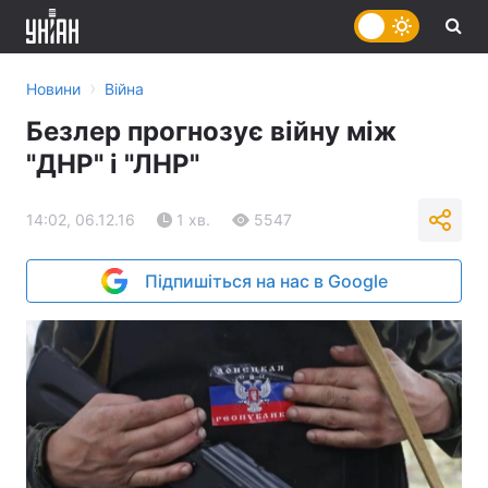
›
Новини
Війна
Безлер прогнозує війну між
"ДНР" і "ЛНР"
14:02, 06.12.16
1 хв.
5547
Підпишіться на нас в Google