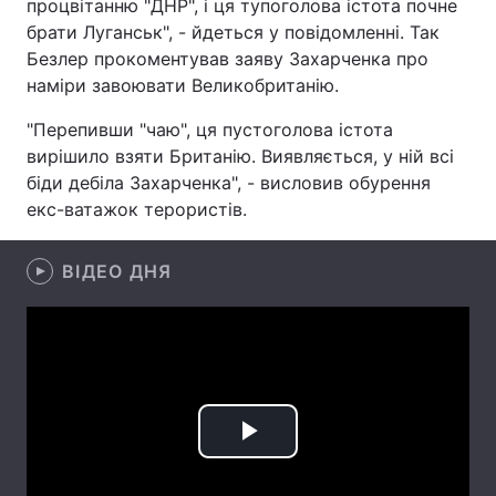
процвітанню "ДНР", і ця тупоголова істота почне
брати Луганськ", - йдеться у повідомленні. Так
Безлер прокоментував заяву Захарченка про
наміри завоювати Великобританію.
Головна
Війна
"Перепивши "чаю", ця пустоголова істота
Україна
Політика
вирішило взяти Британію. Виявляється, у ній всі
біди дебіла Захарченка", - висловив обурення
Економіка
Світ
екс-ватажок терористів.
Спорт
Наука
ВІДЕО ДНЯ
Техно і зв'язок
Лайт
Зброя
Інциденти
Здоров'я
Туризм
Цікавинки
Погода
Play
Екологія
Регіони