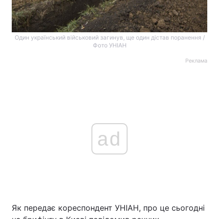
Один український військовий загинув, ще один дістав поранення /
Фото УНІАН
Реклама
ad
Як передає кореспондент УНІАН, про це сьогодні