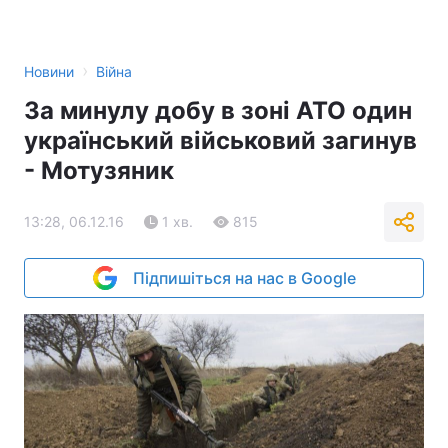
›
Новини
Війна
За минулу добу в зоні АТО один
український військовий загинув
- Мотузяник
13:28, 06.12.16
1 хв.
815
Підпишіться на нас в Google