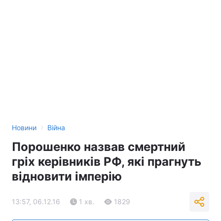
›
Новини
Війна
Порошенко назвав смертний
гріх керівників РФ, які прагнуть
відновити імперію
13:57, 06.12.16
1 хв.
1829