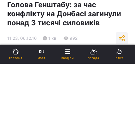
Голова Генштабу: за час
конфлікту на Донбасі загинули
понад 3 тисячі силовиків
11:23, 06.12.16
1 хв.
992
RU
Підпишіться на нас в Google
МОВА
ГОЛОВНА
РОЗДІЛИ
ПОГОДА
ЛАЙТ
У 2016 році ЗСУ поповнилися понад 64 тисячами контрактників /
Фото УНІАН