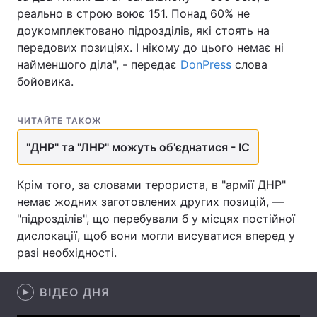
реально в строю воює 151. Понад 60% не
доукомплектовано підрозділів, які стоять на
передових позиціях. І нікому до цього немає ні
Головна
Війна
найменшого діла", - передає
DonPress
слова
бойовика.
Україна
Політика
ЧИТАЙТЕ ТАКОЖ
Економіка
Світ
"ДНР" та "ЛНР" можуть об'єднатися - ІС
Спорт
Наука
Крім того, за словами терориста, в "армії ДНР"
Техно і зв'язок
Лайт
немає жодних заготовлених других позицій, —
Зброя
Інциденти
"підрозділів", що перебували б у місцях постійної
дислокації, щоб вони могли висуватися вперед у
Здоров'я
Туризм
разі необхідності.
Цікавинки
Погода
ВІДЕО ДНЯ
Екологія
Регіони