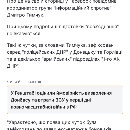
Про це на своїй сторінці у Facebook повідомив
координатор групи "Інформаційний спротив"
Дмитро Тимчук.
При цьому подробиці підготовки "возз'єднання"
не вказуються.
Такі ж чутки, за словами Тимчука, зафіксовані
серед "поліцейських ДНР" у Донецьку та Горлівці
та в декількох "армійських" підрозділах "1-го АК
ДНР".
ЧИТАЙТЕ ТАКОЖ
У Генштабі оцінили ймовірність визволення
Донбасу та втрати ЗСУ у перші дні
повномасштабної війни з РФ
"Характерно, що поява цих чуток була
зафіксована до заяви екс-ватажка бойовиків