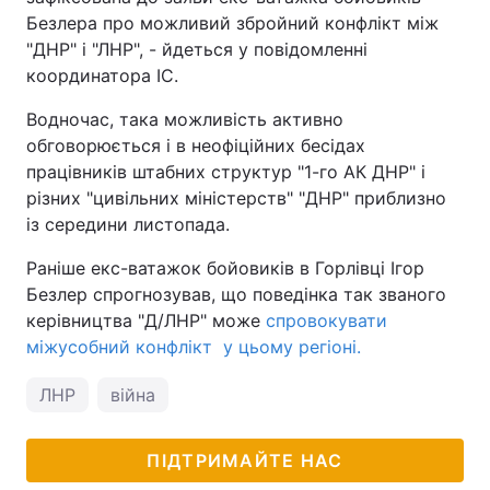
Безлера про можливий збройний конфлікт між
"ДНР" і "ЛНР", - йдеться у повідомленні
координатора ІС.
Водночас, така можливість активно
обговорюється і в неофіційних бесідах
працівників штабних структур "1-го АК ДНР" і
різних "цивільних міністерств" "ДНР" приблизно
із середини листопада.
Раніше екс-ватажок бойовиків в Горлівці Ігор
Безлер спрогнозував, що поведінка так званого
керівництва "Д/ЛНР" може
спровокувати
міжусобний конфлікт у цьому регіоні.
ЛНР
війна
ПІДТРИМАЙТЕ НАС