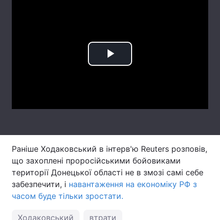
Лонгріди
Відео з Youtube
Статті
Play
Інтерв'ю
Думки
Video
Архів
Вакансії
Контакти
Послуги
Раніше Ходаковський в інтерв'ю Reuters розповів,
що захоплені проросійськими бойовиками
території Донецької області не в змозі самі себе
забезпечити, і
навантаження на економіку РФ з
часом буде тільки зростати
.
Ходаковський
втрати