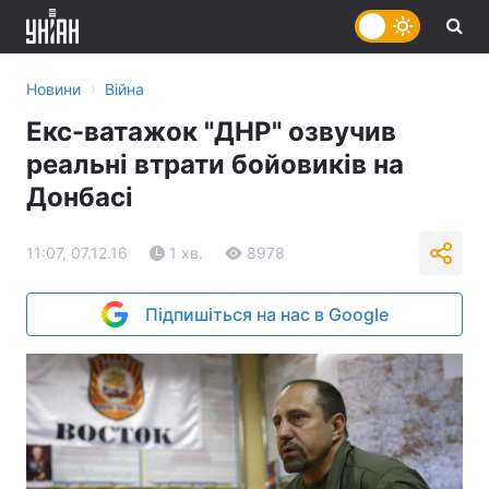
›
Новини
Війна
Екс-ватажок "ДНР" озвучив
реальні втрати бойовиків на
Донбасі
11:07, 07.12.16
1 хв.
8978
Підпишіться на нас в Google