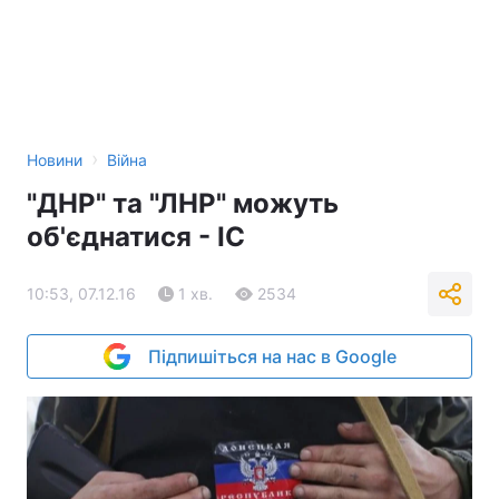
›
Новини
Війна
"ДНР" та "ЛНР" можуть
об'єднатися - ІС
10:53, 07.12.16
1 хв.
2534
Підпишіться на нас в Google