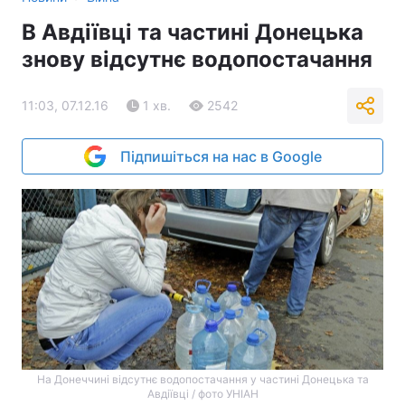
В Авдіївці та частині Донецька
знову відсутнє водопостачання
11:03, 07.12.16
1 хв.
2542
Підпишіться на нас в Google
На Донеччині відсутнє водопостачання у частині Донецька та
Авдіївці / фото УНІАН