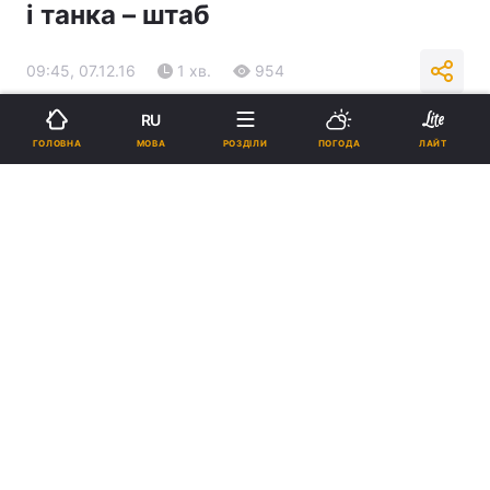
і танка – штаб
09:45, 07.12.16
1 хв.
954
RU
Підпишіться на нас в Google
МОВА
ГОЛОВНА
РОЗДІЛИ
ПОГОДА
ЛАЙТ
Бойовики обстріляли Водяне із артилерії / Фото УНІАН
Реклама