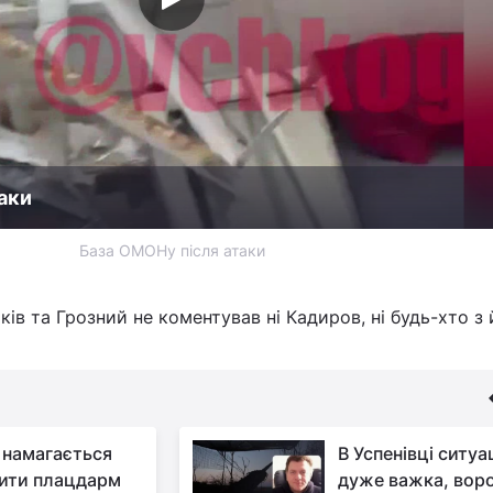
аки
База ОМОНу після атаки
ків та Грозний не коментував ні Кадиров, ні будь-хто з
 намагається
В Успенівці ситуа
ити плацдарм
дуже важка, вор