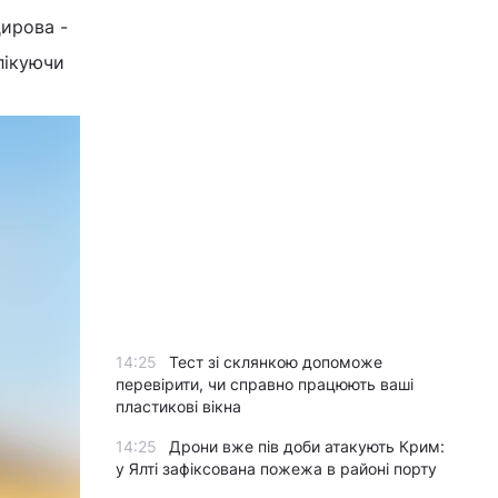
дирова -
лікуючи
14:25
Тест зі склянкою допоможе
перевірити, чи справно працюють ваші
пластикові вікна
14:25
Дрони вже пів доби атакують Крим:
у Ялті зафіксована пожежа в районі порту