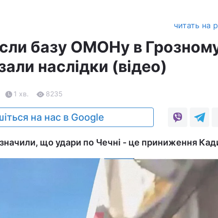
читать на 
сли базу ОМОНу в Грозному
али наслідки (відео)
1 хв.
8235
іться на нас в Google
значили, що удари по Чечні - це приниження Кад