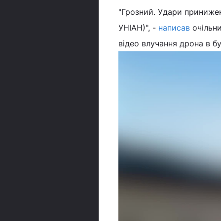
"Грозний. Удари принижен
УНІАН)", -
написав
очільн
відео влучання дрона в бу