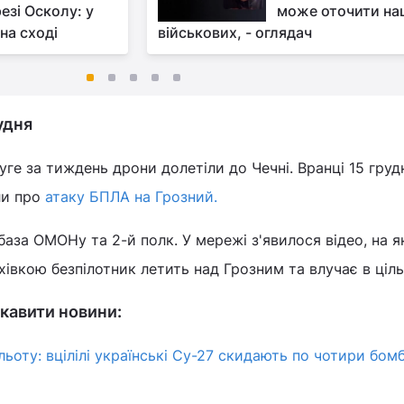
езі Осколу: у
може оточити на
на сході
військових, - оглядач
удня
уге за тиждень дрони долетіли до Чечні. Вранці 15 груд
ли про
атаку БПЛА на Грозний.
 база ОМОНу та 2-й полк. У мережі з'явилося відео, на 
хівкою безпілотник летить над Грозним та влучає в ціль
кавити новини:
ьоту: вцілілі українські Су-27 скидають по чотири бомб