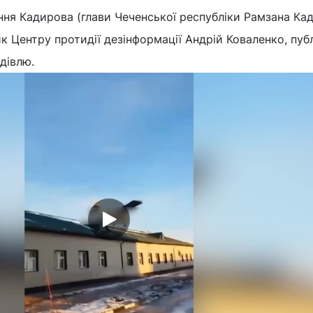
ня Кадирова (глави Чеченської республіки Рамзана Ка
ик Центру протидії дезінформації Андрій Коваленко, пуб
дівлю.