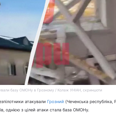
ували базу ОМОНу в Грозному / Колаж УНІАН, скриншоти
 безпілотники атакували
Грозний
(Чеченська республіка, 
ів, однією з цілей атаки стала база ОМОНу.