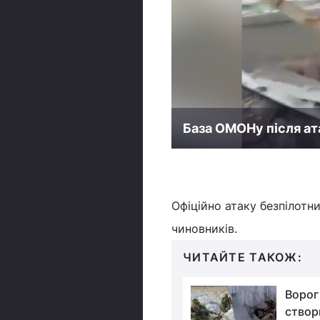
База ОМОНу після ат
Офіційно атаку безпілотни
чиновників.
ЧИТАЙТЕ ТАКОЖ:
Росія атакувала
Ворог
Україну "шахедами": в
створ