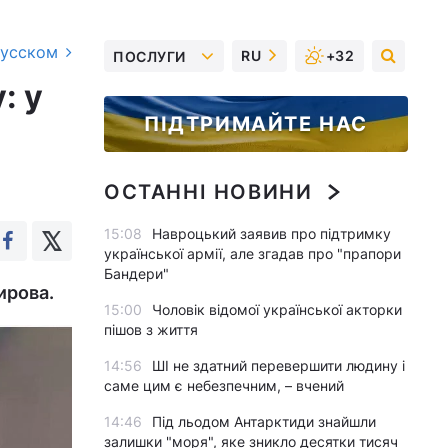
русском
RU
+32
ПОСЛУГИ
: у
ПІДТРИМАЙТЕ НАС
ОСТАННІ НОВИНИ
15:08
Навроцький заявив про підтримку
української армії, але згадав про "прапори
Бандери"
ирова.
15:00
Чоловік відомої української акторки
пішов з життя
14:56
ШІ не здатний перевершити людину і
саме цим є небезпечним, – вчений
14:46
Під льодом Антарктиди знайшли
залишки "моря", яке зникло десятки тисяч