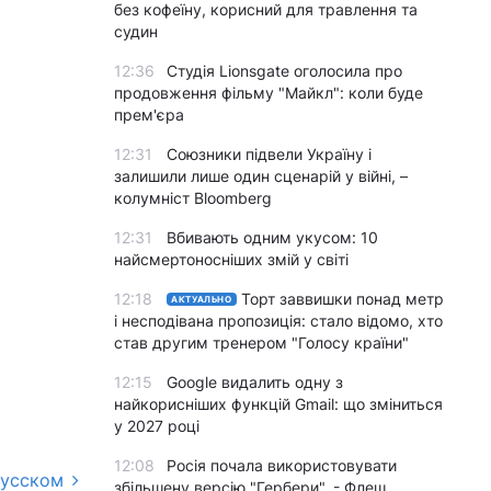
без кофеїну, корисний для травлення та
судин
12:36
Студія Lionsgate оголосила про
продовження фільму "Майкл": коли буде
прем'єра
12:31
Союзники підвели Україну і
залишили лише один сценарій у війні, –
колумніст Bloomberg
12:31
Вбивають одним укусом: 10
найсмертоносніших змій у світі
12:18
Торт заввишки понад метр
АКТУАЛЬНО
і несподівана пропозиція: стало відомо, хто
став другим тренером "Голосу країни"
12:15
Google видалить одну з
найкорисніших функцій Gmail: що зміниться
у 2027 році
12:08
Росія почала використовувати
русском
збільшену версію "Гербери", - Флеш