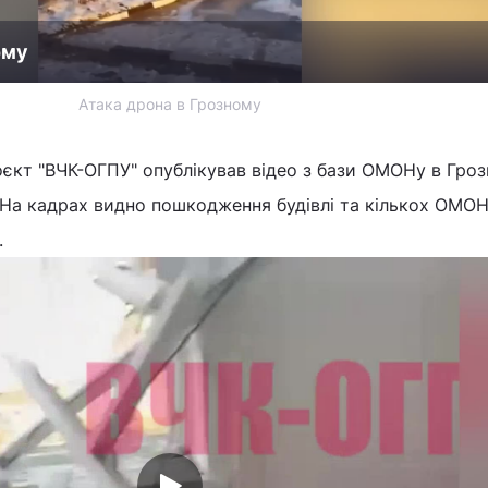
ому
Атака дрона в Грозному
оєкт "ВЧК-ОГПУ" опублікував відео з бази ОМОНу в Гро
. На кадрах видно пошкодження будівлі та кількох ОМОНі
.