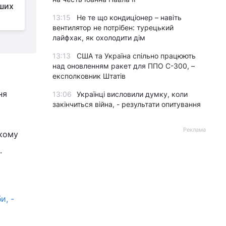
ших
Грозному: що відомо
(відео)
13:15
Не те що кондиціонер – навіть
"
вентилятор не потрібен: турецький
лайфхак, як охолодити дім
13:13
США та Україна спільно працюють
над оновленням ракет для ППО С-300, –
експолковник Штатів
ня
13:06
Українці висловили думку, коли
закінчиться війна, - результати опитування
Реклама
якому
.
и, -