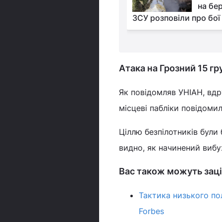
Миколаєві прогримів
на бер
ЗСУ розповіли про бої 
Атака на Грозний 15 гр
Як повідомляв УНІАН, вдр
місцеві пабліки повідоми
Ціллю безпілотників були
видно, як начинений вибу
Вас також можуть заці
Тактика низького пол
Forbes