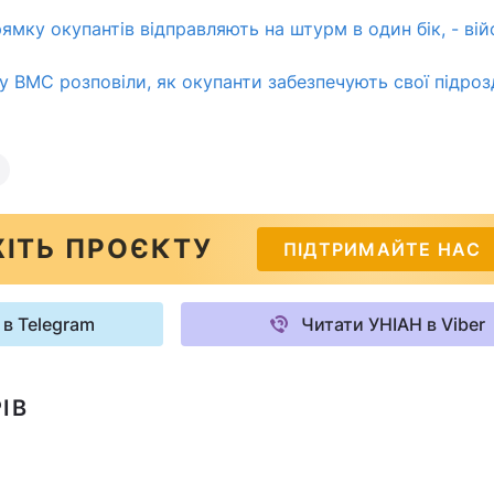
ямку окупантів відправляють на штурм в один бік, - ві
у ВМС розповіли, як окупанти забезпечують свої підроз
ІТЬ ПРОЄКТУ
ПІДТРИМАЙТЕ НАС
 в Telegram
Читати УНІАН в Viber
ІВ