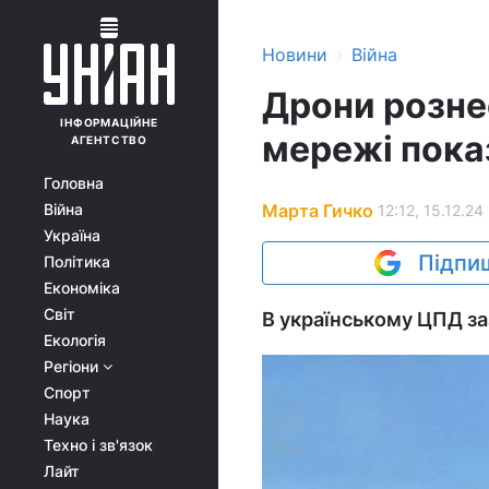
›
Новини
Війна
Дрони розне
ІНФОРМАЦІЙНЕ
мережі показ
АГЕНТСТВО
Головна
Марта Гичко
Війна
12:12, 15.12.24
Україна
Підпиш
Політика
Економіка
Світ
В українському ЦПД за
Екологія
Регіони
Спорт
Наука
Техно і зв'язок
Лайт