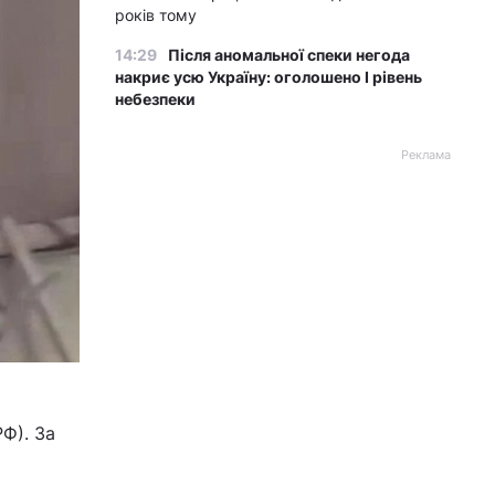
років тому
14:29
Після аномальної спеки негода
накриє усю Україну: оголошено І рівень
небезпеки
Реклама
РФ). За