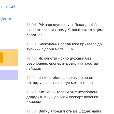
йськовий
діли в
13:04
РФ нарощує випуск "Іскандерів":
експерт пояснив, чому Україні важко з цим
боротися
12:53
Блокування портів вже призвело до
зупинки підприємств, - ЗМІ
12:46
Як очистити скло духовки без
розбирання: експерти розкрили простий
лайфхак
12:44
Ціни на мідь на шляху до нового
рекорду: скільки коштує метал тепер
12:40
Китайські товари вже незабаром
додадуть в ціні до 50%: експерт пояснив
причину
12:36
Влітку японці п'ють це щодня: напій