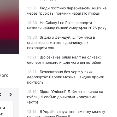
13:31
Люди постійно перебивають інших не
через грубість: причини набагато глибші
13:30
Не Galaxy і не Pixel: експерти
назвали найнадійніший смартфон 2026 року
13:30
Згідно з фен-шуй, ці помилки в
спальні заважають відпочинку: як
покращити сон
13:21
Що означає білий наліт на сливах:
експерти пояснили, для чого він потрібен
13:21
Безкоштовно без черг: у яких
 його
аеропортах Європи можна швидше пройти
контроль
13:19
Зірка "Одіссеї" Деймон з'явився на
публіці зі своїми доньками-красунями
(фото)
ція
Дрони атакували
13:15
В Україні випустять пам’ятну монету
ог
"жирні" цілі в
на честь Іоанна Павла II