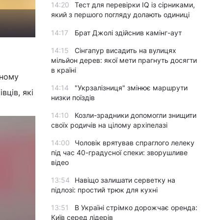
14:20
Тест для перевірки IQ із сірниками,
який з першого погляду долають одиниці
14:17
Брат Джолі здійснив камінг-аут
14:15
Сінгапур висадить на вулицях
мільйон дерев: якої мети прагнуть досягти
в країні
зному
14:14
"Укрзалізниця" змінює маршрути
вців, які
низки поїздів
14:10
Козли-зрадники допомогли знищити
своїх родичів на цілому архіпелазі
14:00
Чоловік врятував спраглого лелеку
під час 40-градусної спеки: зворушливе
відео
13:54
Навіщо залишати серветку на
підлозі: простий трюк для кухні
13:51
В Україні стрімко дорожчає оренда:
Київ серед лідерів