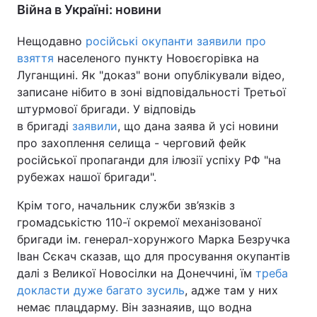
Війна в Україні: новини
Нещодавно
російські окупанти
заявили про
взяття
населеного пункту Новоєгорівка на
Луганщині. Як "доказ" вони опублікували відео,
записане нібито в зоні відповідальності Третьої
штурмової бригади. У відповідь
в бригаді
заявили
, що дана заява й усі новини
про захоплення селища - черговий фейк
російської пропаганди для ілюзії успіху РФ "на
рубежах нашої бригади".
Крім того, начальник служби зв’язків з
громадськістю 110-ї окремої механізованої
бригади ім. генерал-хорунжого Марка Безручка
Іван Сєкач сказав, що для просування окупантів
далі з Великої Новосілки на Донеччині, їм
треба
докласти дуже багато зусиль
, адже там у них
немає плацдарму. Він зазнаяив, що водна