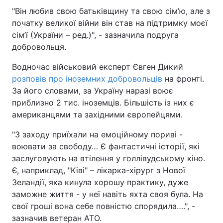
"Він любив свою батьківщину та свою сім’ю, але з
початку великої війни він став на підтримку моєї
сім’ї (України – ред.)", - зазначила подруга
добровольця.
Водночас військовий експерт Євген Дикий
розповів про іноземних добровольців
на фронті.
За його словами, за Україну наразі воює
приблизно 2 тис. іноземців. Більшість із них є
американцями та західними європейцями.
"З заходу приїхали на емоційному пориві -
воювати за свободу… Є фантастичні історії, які
заслуговують на втілення у голлівудському кіно.
Є, наприклад, "Ківі" – лікарка-хірург з Нової
Зеландії, яка кинула хорошу практику, дуже
заможне життя - у неї навіть яхта своя була. На
свої гроші вона себе повністю спорядила….", -
зазначив ветеран АТО.