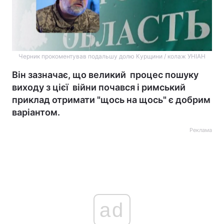
Черник прокоментував подальшу долю Курщини / колаж УНІАН
Він зазначає, що великий процес пошуку
виходу з цієї війни почався і римський
приклад отримати "щось на щось" є добрим
варіантом.
Реклама
ad