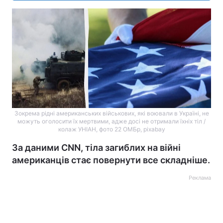
Зокрема рідні американських військових, які воювали в Україні, не
можуть оголосити їх мертвими, адже досі не отримали їхніх тіл /
колаж УНІАН, фото 22 ОМБр, pixabay
За даними CNN, тіла загиблих на війні
американців стає повернути все складніше.
Реклама