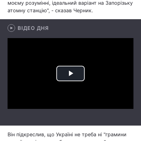
моєму розумінні, ідеальний варіант на Запорізьку
атомну станцію", - сказав Черник.
Лонгріди
ВІДЕО ДНЯ
Відео з Youtube
Статті
Інтерв'ю
Думки
Архів
Вакансії
Контакти
Play
Послуги
Video
Він підкреслив, що Україні не треба ні "грамини