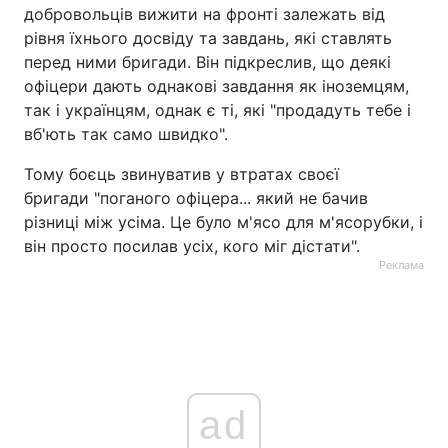
добровольців вижити на фронті залежать від
рівня їхнього досвіду та завдань, які ставлять
перед ними бригади. Він підкреслив, що деякі
офіцери дають однакові завдання як іноземцям,
так і українцям, однак є ті, які "продадуть тебе і
вб'ють так само швидко".
Тому боєць звинуватив у втратах своєї
бригади "поганого офіцера... який не бачив
різниці між усіма. Це було м'ясо для м'ясорубки, і
він просто посилав усіх, кого міг дістати".
Реклама
ad