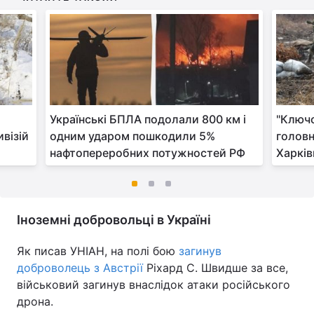
Українські БПЛА подолали 800 км і
"Ключо
візій
одним ударом пошкодили 5%
головн
нафтопереробних потужностей РФ
Харкі
Іноземні добровольці в Україні
Як писав УНІАН, на полі бою
загинув
доброволець з Австрії
Ріхард С. Швидше за все,
військовий загинув внаслідок атаки російського
дрона.