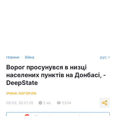
›
Новини
Війна
рус
Ворог просунувся в низці
населених пунктів на Донбасі, -
DeepState
ІРИНА ПОГОРІЛА
09:02, 30.01.25
2 хв.
5334