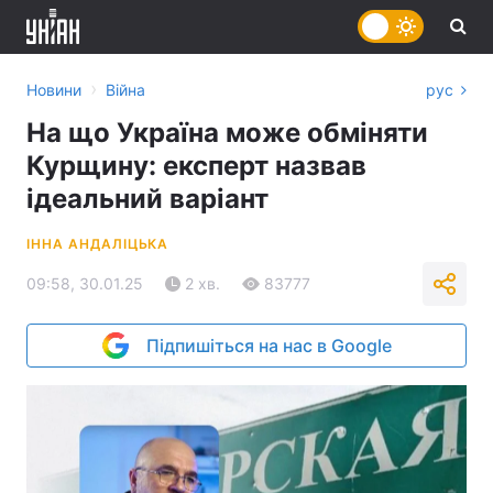
›
Новини
Війна
рус
На що Україна може обміняти
Курщину: експерт назвав
ідеальний варіант
ІННА АНДАЛІЦЬКА
09:58, 30.01.25
2 хв.
83777
Підпишіться на нас в Google