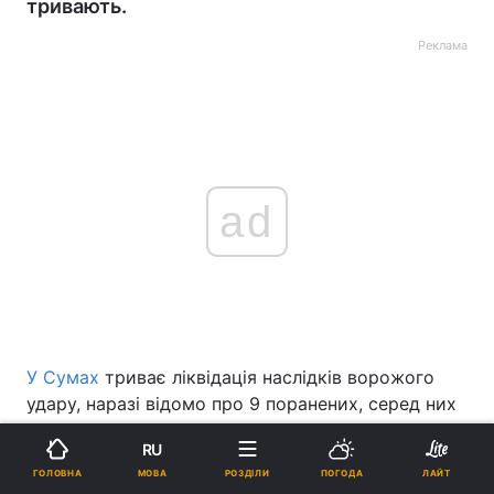
тривають.
Реклама
ad
У Сумах
триває ліквідація наслідків ворожого
удару, наразі відомо про 9 поранених, серед них
одна дитина. Рано вранці рятувальники дістали
RU
з-під завалів тіла двох людей. Згодом з'явилися
МОВА
ГОЛОВНА
РОЗДІЛИ
ПОГОДА
ЛАЙТ
дані про ще двох загиблих.