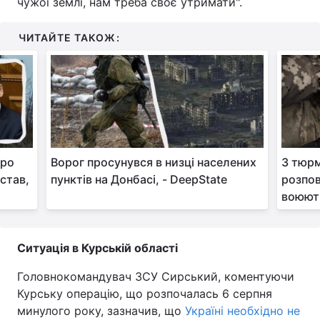
чужої землі, нам треба своє утримати".
Тема оформлення
ЧИТАЙТЕ ТАКОЖ:
оро
Ворог просунувся в низці населених
З тюрм
став,
пунктів на Донбасі, - DeepState
розпов
воюют
Ситуація в Курській області
Головнокомандувач ЗСУ Сирський, коментуючи
Курську операцію, що розпочалась 6 серпня
минулого року, зазначив, що
Україні необхідно не