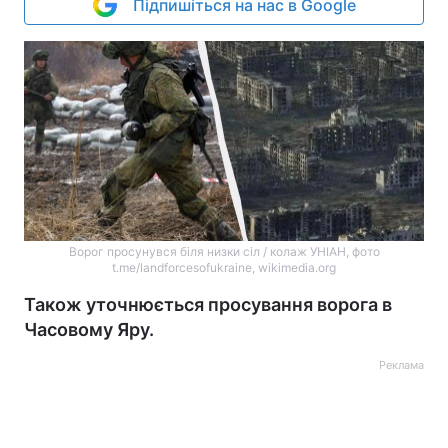
Підпишіться на нас в Google
Ворог просунувся біля низки сіл / колаж УНІАН, фото
t.me/landforcesofukraine, wikimedia.org
Також уточнюється просування ворога в
Часовому Яру.
Реклама