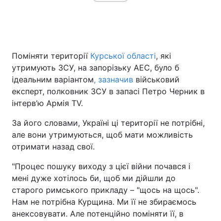
Головна
Війна
Поміняти території
Курської області
, які
Україна
Політика
утримують ЗСУ, на запорізьку АЕС, було б
ідеальним варіантом
, зазначив
військовий
Економіка
Світ
експерт, полковник ЗСУ в запасі Петро Черник в
інтерв’ю Армія TV.
Спорт
Наука
За його словами, Україні ці території не потрібні,
Техно і зв'язок
Лайт
але вони утримуються, щоб мати можливість
отримати назад свої.
Зброя
Інциденти
"Процес пошуку виходу з цієї війни почався і
Здоров'я
Туризм
мені дуже хотілось би, щоб ми дійшли до
старого римського прикладу – "щось на щось".
Цікавинки
Погода
Нам не потрібна Курщина. Ми її не збираємось
анексовувати. Але потенційно поміняти її, в
Екологія
Регіони