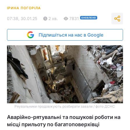
ІРИНА ПОГОРІЛА
07:38, 30.01.25
2 хв.
7831
ОНОВЛЕНО
Підпишіться на нас в Google
Ряувальники продовжують розбирати завали / фото ДСНС
Аварійно-рятувальні та пошукові роботи на
місці прильоту по багатоповерхівці