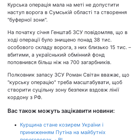
Курська операція мала на меті не допустити
наступ ворога в Сумській області та створення
"буферної зони".
На початку січня Генштаб ЗСУ повідомляв, що в
ході операції було знищено понад 38 тис.
особового складу ворога, з них близько 15 тис. –
вбитими, а україснький обмінний фонд
поповнився більш ніж на 700 загарбників.
Полковник запасу ЗСУ Роман Світан вважає, що
"курську операцію" треба масштабувати, щоб
створити суцільну зону безпеки вздовж лінії
кордону з РФ.
Вас також можуть зацікавити новини:
Курщина стане козирем України і
приниженням Путіна на майбутніх
переговорах, - BI