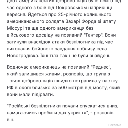
двох американських добровольців було вбито під
час одного з боїв під Покровськом наприкінці
вересня. Йдеться про 25-річного колишнього
американського солдата Захарі Форда зі штату
Міссурі та ще одного американця без
військового досвіду на позивний "Гантер". Вони
загинули внаслідок атаки безпілотника під час
виконання бойового завдання поблизу села
Новогродівка. Їхні тіла так і не були знайдені.
Водночас американець на позивний "Реднес",
який залишився живим, розповів, що група з
трьох добровольців швидко потрапила у пастку
РФ в окопі близько за 500 метрів від мосту, який
вони мали підірвати.
"Російські безпілотники почали спускатися вниз,
намагаючись пробити дах укриття", - розповів
він.
Реклама