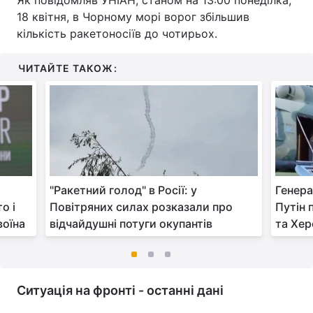
Як повідомляв УНІАН, станом на 13:00 понеділка,
18 квітня, в Чорному морі ворог збільшив
кількість ракетоносіїв до чотирьох.
ЧИТАЙТЕ ТАКОЖ:
"Ракетний голод" в Росії: у
Генера
о і
Повітряних силах розказали про
Путін 
воїна
відчайдушні потуги окупантів
та Хе
Ситуація на фронті - останні дані