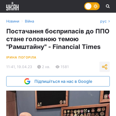
›
Новини
Війна
рус
Постачання боєприпасів до ППО
стане головною темою
"Рамштайну" - Financial Times
ІРИНА ПОГОРІЛА
11:41, 19.04.23
2 хв.
1581
Підпишіться на нас в Google