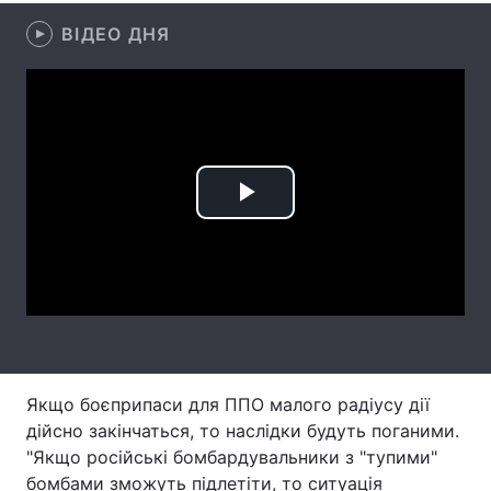
ВІДЕО ДНЯ
Лонгріди
Відео з Youtube
Статті
Інтерв'ю
Думки
Архів
Вакансії
Play
Контакти
Video
Послуги
Якщо боєприпаси для ППО малого радіусу дії
дійсно закінчаться, то наслідки будуть поганими.
"Якщо російські бомбардувальники з "тупими"
бомбами зможуть підлетіти, то ситуація