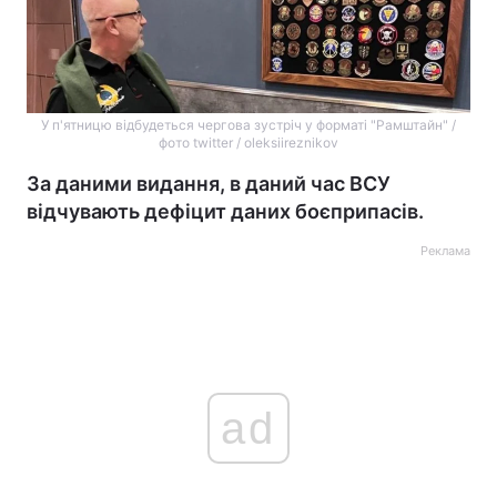
У п'ятницю відбудеться чергова зустріч у форматі "Рамштайн" /
фото twitter / oleksiireznikov
За даними видання, в даний час ВСУ
відчувають дефіцит даних боєприпасів.
Реклама
ad