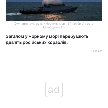
Окупанти тримають у Чорному морі 16 "Калібрів" / фото
Міноборони РФ
Загалом у Чорному морі перебувають
дев'ять російських кораблів.
Реклама
ad