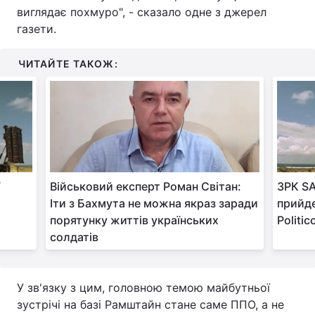
виглядає похмуро", - сказало одне з джерел
Тема оформлення
газети.
ЧИТАЙТЕ ТАКОЖ:
ї
Військовий експерт Роман Світан:
ЗРК SA
Іти з Бахмута не можна якраз заради
прийде
порятунку життів українських
Politic
солдатів
У зв'язку з цим, головною темою майбутньої
зустрічі на базі Рамштайн стане саме ППО, а не