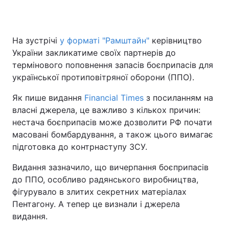
На зустрічі
у форматі "Рамштайн"
керівництво
Головна
Війна
України закликатиме своїх партнерів до
термінового поповнення запасів боєприпасів для
Україна
Політика
української протиповітряної оборони (ППО).
Економіка
Світ
Як пише видання
Financial Times
з посиланням на
власні джерела, це важливо з кількох причин:
Спорт
Наука
нестача боєприпасів може дозволити РФ почати
масовані бомбардування, а також цього вимагає
Техно і зв'язок
Лайт
підготовка до контрнаступу ЗСУ.
Зброя
Інциденти
Видання зазначило, що вичерпання боєприпасів
до ППО, особливо радянського виробництва,
Здоров'я
Туризм
фігурувало в злитих секретних матеріалах
Цікавинки
Погода
Пентагону. А тепер це визнали і джерела
видання.
Екологія
Регіони