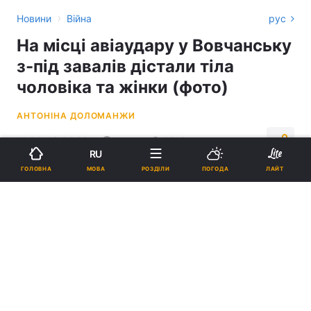
›
Новини
Війна
рус
На місці авіаудару у Вовчанську
з-під завалів дістали тіла
чоловіка та жінки (фото)
АНТОНІНА ДОЛОМАНЖИ
11:04, 19.04.23
1 хв.
1619
RU
МОВА
ГОЛОВНА
РОЗДІЛИ
ПОГОДА
ЛАЙТ
Підпишіться на нас в Google